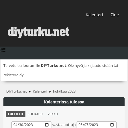
Kalenteri
Zine
Tervetuloa foorumille
DIYTurku.net
. Ole hyvä ja
kirjaudu sisään
tai
rekisteröidy
.
DIYTurku.net
Kalenteri
huhtikuu 2023
►
►
Kalenterissa tulossa
LUETTELO
KUUKAUSI
VIIKKO
vastaanottaja