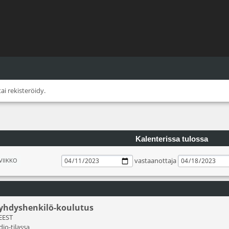
tai
rekisteröidy
.
Kalenterissa tulossa
vastaanottaja
VIIKKO
äyhdyshenkilö-koulutus
 EEST
dio-tilassa