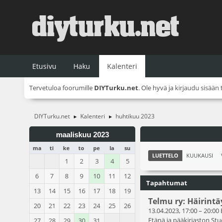
Etusivu
Haku
Kalenteri
Tervetuloa foorumille
DIYTurku.net
. Ole hyvä ja
kirjaudu sisään
DIYTurku.net
Kalenteri
huhtikuu 2023
►
►
maaliskuu 2023
ma
ti
ke
to
pe
la
su
LUETTELO
KUUKAUSI
1
2
3
4
5
6
7
8
9
10
11
12
Tapahtumat
13
14
15
16
17
18
19
Telmu ry: Häirint
20
21
22
23
24
25
26
13.04.2023, 17:00
–
20:00
Etänä ja pääkirjaston Stu
27
28
29
30
31