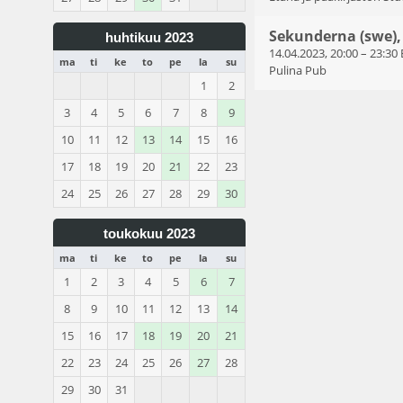
Sekunderna (swe),
huhtikuu 2023
14.04.2023, 20:00
–
23:30
ma
ti
ke
to
pe
la
su
Pulina Pub
1
2
3
4
5
6
7
8
9
10
11
12
13
14
15
16
17
18
19
20
21
22
23
24
25
26
27
28
29
30
toukokuu 2023
ma
ti
ke
to
pe
la
su
1
2
3
4
5
6
7
8
9
10
11
12
13
14
15
16
17
18
19
20
21
22
23
24
25
26
27
28
29
30
31