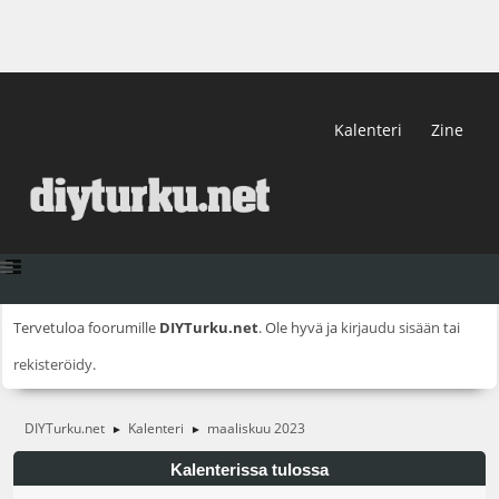
Kalenteri
Zine
Tervetuloa foorumille
DIYTurku.net
. Ole hyvä ja
kirjaudu sisään
tai
rekisteröidy
.
DIYTurku.net
Kalenteri
maaliskuu 2023
►
►
Kalenterissa tulossa