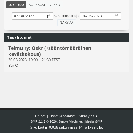
LUETTELO
KUUKAUSI
VIIKKO
vastaanottaja
Tapahtumat
Telmu ry: Oskr (+sääntömääräinen
kevätkokous)
30.03.2023, 19:00
–
21:30 EEST
Bar Ö
|
|
Ohjeet
Ehdot ja säännöt
Siirry ylös ▲
,
|
SMF 2.1.7 © 2026
Simple Machines
idesignSMF
Sivu luotiin 0.038 sekunnissa 14:lla kyselyllä.