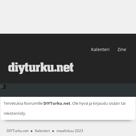
Kalenteri
Zine
Tervetuloa foorumille
DIYTurku.net
. Ole hyvä ja
kirjaudu sisään
tai
rekisteröidy
.
DIYTurku.net
Kalenteri
maaliskuu 2023
►
►