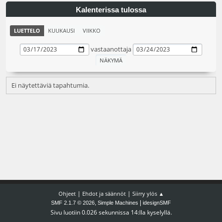
Kalenterissa tulossa
LUETTELO
KUUKAUSI
VIIKKO
vastaanottaja
Ei näytettäviä tapahtumia.
|
|
Ohjeet
Ehdot ja säännöt
Siirry ylös ▲
,
|
SMF 2.1.7 © 2026
Simple Machines
idesignSMF
Sivu luotiin 0.026 sekunnissa 14:lla kyselyllä.