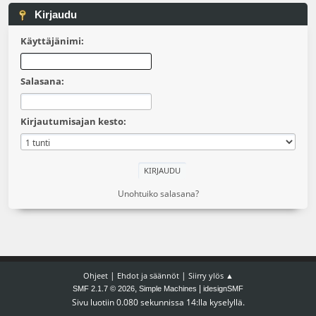
Kirjaudu
Käyttäjänimi:
Salasana:
Kirjautumisajan kesto:
Unohtuiko salasana?
|
|
Ohjeet
Ehdot ja säännöt
Siirry ylös ▲
,
|
SMF 2.1.7 © 2026
Simple Machines
idesignSMF
Sivu luotiin 0.080 sekunnissa 14:lla kyselyllä.