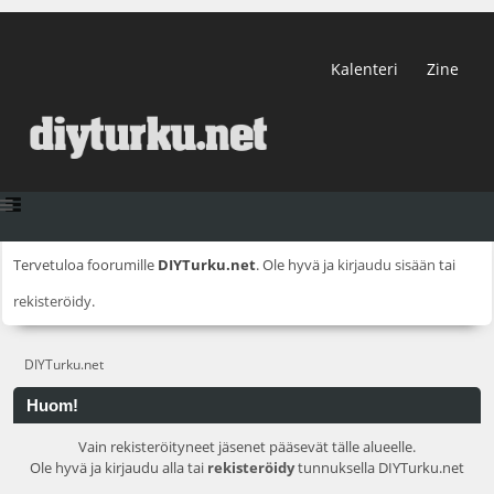
Kalenteri
Zine
Tervetuloa foorumille
DIYTurku.net
. Ole hyvä ja
kirjaudu sisään
tai
rekisteröidy
.
DIYTurku.net
Huom!
Vain rekisteröityneet jäsenet pääsevät tälle alueelle.
Ole hyvä ja kirjaudu alla tai
rekisteröidy
tunnuksella DIYTurku.net