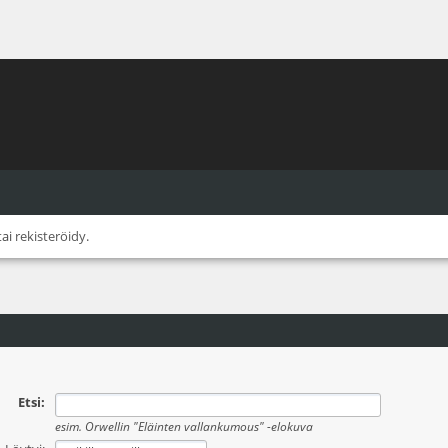
tai
rekisteröidy
.
Etsi:
esim.
Orwellin "Eläinten vallankumous" -elokuva