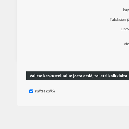
käy
Tuloksien j
Lisäv
Vie
Valitse keskustelualue josta etsiä, tai etsi kaikkialta
Valitse kaikki