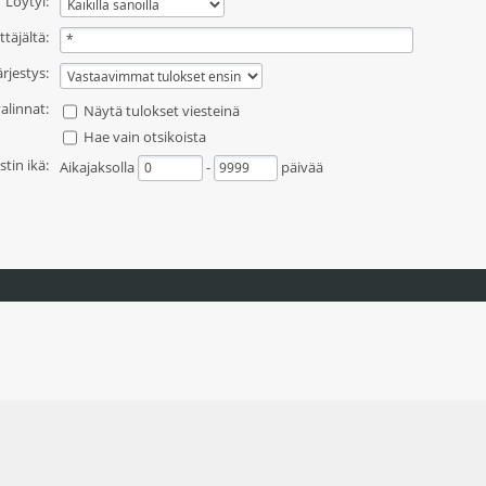
Löytyi:
ttäjältä:
ärjestys:
alinnat:
Näytä tulokset viesteinä
Hae vain otsikoista
stin ikä:
Aikajaksolla
-
päivää