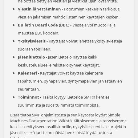
helpottaa tiettyjen viestien ja viestiketjujen löytämistä.
Viestin lähettäminen
- Foorumien keskeisin tarkoitus,
viestien jakamisen mahdollistaminen käyttäjien kesken.
Bulletin Board Code (BBC)
- Viestejä voi muotoilla ja
maustaa BBC koodein.
Yksityisviestit
- Käyttäjät voivat lähettää yksityisviestejä
suoraan toisilleen.
Jäsenluettelo
- Jäsenluettelo näyttää kaikki
keskustelualueelle rekisteröityneet käyttäjät.
Kalenteri
- Käyttäjät voivat käyttää kalenteria
tapahtumien, pyhäpäivien, syntymäpäivien ja vastaavien
seurantaan.
Toiminnot
- Täältä löytyy luetteloa SMF:n kenties
suurimmista ja suosituimmista toiminnoista.
Lisää tietoa SMF ohjelmistosta ja sen käytöstä löydät
Simple
Machines Documentation Wikistä
. Kiitoksemme ja terveisemme
kaikille kehitykseen osallistuneille, nykyisille ja entisille projektin
jäsenille, sekä luettelon näistä henkilöistä löydät osiosta