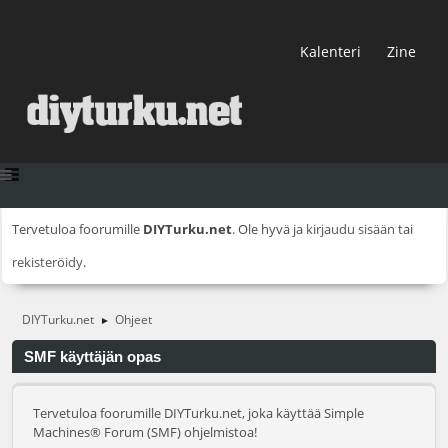
Kalenteri
Zine
Tervetuloa foorumille
DIYTurku.net
. Ole hyvä ja
kirjaudu sisään
tai
rekisteröidy
.
DIYTurku.net
Ohjeet
►
SMF käyttäjän opas
Tervetuloa foorumille DIYTurku.net, joka käyttää Simple
Machines® Forum (SMF) ohjelmistoa!