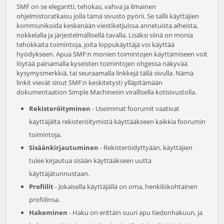
SMF on se elegantti, tehokas, vahva ja ilmainen
ohjelmistoratkaisu jolla tämä sivusto pyörii. Se sallii käyttäjien
kommunikoida keskenään viestiketjuissa annetuista aiheista,
nokkelalla ja järjestelmällisellä tavalla. Lisäksi siinä on monia
tehokkaita toimintoja, joita loppukäyttäjä voi käyttää
hyödykseen. Apua SMF:n monien toimintojen käyttämiseen voit
löytää painamalla kyseisten toimintojen ohgessa näkyvää
kysymysmerkkiä, tai seuraamalla linkkejä tällä sivulla. Nämä
linkit vievät sinut SMF:n keskitetysti ylläpitämään
dokumentaation Simple Machinesin virallisella kotisivustolla.
Rekisteröityminen
- Useimmat foorumit vaativat
käyttäjältä rekisteröitymistä käyttääkseen kaikkia foorumin
toimintoja.
Sisäänkirjautuminen
- Rekisteröidyttyään, käyttäjien
tulee kirjautua sisään käyttääkseen uutta
käyttäjätunnustaan.
Profiilit
- Jokaisella käyttäjällä on oma, henkilökohtainen
profiilinsa.
Hakeminen
- Haku on erittäin suuri apu tiedonhakuun, ja