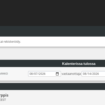
tai
rekisteröidy
.
Kalenterissa tulossa
vastaanottaja
VIIKKO
rppis
 EEST