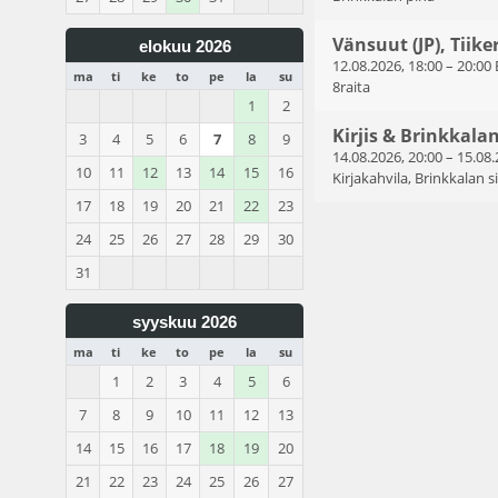
Vänsuut (JP), Tiiker
elokuu 2026
12.08.2026, 18:00
–
20:00
ma
ti
ke
to
pe
la
su
8raita
1
2
Kirjis & Brinkkala
3
4
5
6
7
8
9
14.08.2026, 20:00
–
15.08.
10
11
12
13
14
15
16
Kirjakahvila, Brinkkalan 
17
18
19
20
21
22
23
24
25
26
27
28
29
30
31
syyskuu 2026
ma
ti
ke
to
pe
la
su
1
2
3
4
5
6
7
8
9
10
11
12
13
14
15
16
17
18
19
20
21
22
23
24
25
26
27