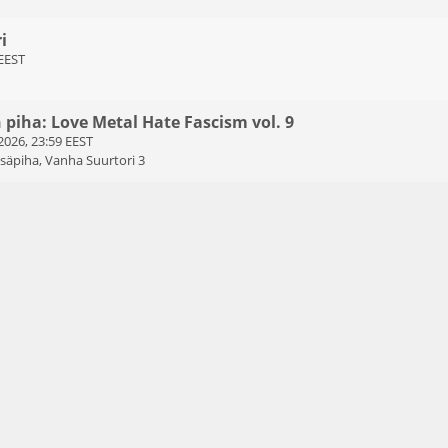
i
 EEST
n piha: Love Metal Hate Fascism vol. 9
2026, 23:59 EEST
sisäpiha, Vanha Suurtori 3