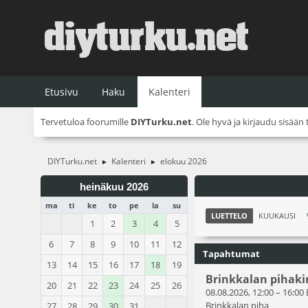
Etusivu
Haku
Kalenteri
Tervetuloa foorumille
DIYTurku.net
. Ole hyvä ja
kirjaudu sisään
DIYTurku.net
Kalenteri
elokuu 2026
►
►
heinäkuu 2026
ma
ti
ke
to
pe
la
su
LUETTELO
KUUKAUSI
1
2
3
4
5
6
7
8
9
10
11
12
Tapahtumat
13
14
15
16
17
18
19
Brinkkalan pihaki
20
21
22
23
24
25
26
08.08.2026, 12:00
–
16:00
Brinkkalan piha
27
28
29
30
31