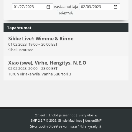
vastaanottaja
Tapahtumat
Sibbe Live!: Wimme & Rinne
01.02.2023, 19:00
–
20:00 EET
Sibeliusmuseo
Xiao (swe), Virhe, Hengitys, N.E.O
02.02.2023, 20:00
–
23:00 EET
Turun Kirjakahvila, Vanha Suurtori 3
|
|
Ohjeet
Ehdot ja säännöt
Siirry ylös ▲
,
|
SMF 2.1.7 © 2026
Simple Machines
idesignSMF
Sivu luotiin 0.099 sekunnissa 14:lla kyselyllä.