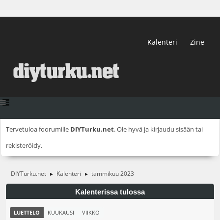
Kalenteri
Zine
Tervetuloa foorumille
DIYTurku.net
. Ole hyvä ja
kirjaudu sisään
tai
rekisteröidy
.
DIYTurku.net
Kalenteri
tammikuu 2023
►
►
Kalenterissa tulossa
LUETTELO
KUUKAUSI
VIIKKO