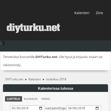
Kalenteri
Zine
Tervetuloa foorumille
DIYTurku.net
. Ole hyvä ja
kirjaudu sisään
tai
rekisteröidy
.
DIYTurku.net
Kalenteri
toukokuu 2018
►
►
Kalenterissa tulossa
LUETTELO
KUUKAUSI
VIIKKO
vastaanottaja