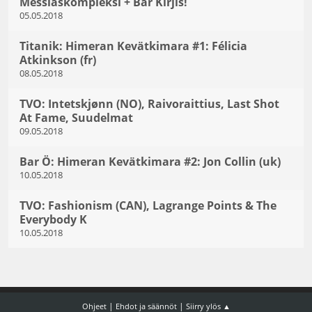
Messiaskompleksi + Bar Kirjis!
05.05.2018
Titanik: Himeran Kevätkimara #1: Félicia
Atkinkson (fr)
08.05.2018
TVO: Intetskjønn (NO), Raivoraittius, Last Shot
At Fame, Suudelmat
09.05.2018
Bar Ö: Himeran Kevätkimara #2: Jon Collin (uk)
10.05.2018
TVO: Fashionism (CAN), Lagrange Points & The
Everybody K
10.05.2018
|
|
Ohjeet
Ehdot ja säännöt
Siirry ylös ▲