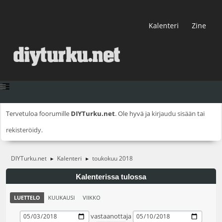
Kalenteri
Zine
Tervetuloa foorumille
DIYTurku.net
. Ole hyvä ja
kirjaudu sisään
tai
rekisteröidy
.
DIYTurku.net
Kalenteri
toukokuu 2018
►
►
Kalenterissa tulossa
LUETTELO
KUUKAUSI
VIIKKO
vastaanottaja