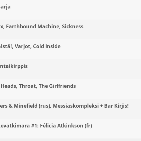
sarja
ux, Earthbound Machine, Sickness
istä!, Varjot, Cold Inside
ntaikirppis
Heads, Throat, The Girlfriends
ers & Minefield (rus), Messiaskompleksi + Bar Kirjis!
evätkimara #1: Félicia Atkinkson (fr)