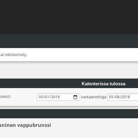
tai
rekisteröidy
.
Kalenterissa tulossa
vastaanottaja
VIIKKO
aaninen vappubrunssi