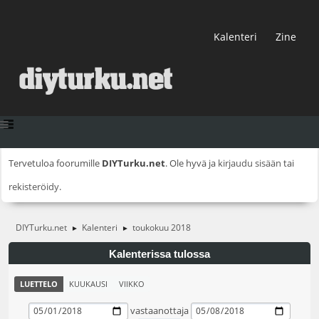
Kalenteri
Zine
Tervetuloa foorumille
DIYTurku.net
. Ole hyvä ja
kirjaudu sisään
tai
rekisteröidy
.
DIYTurku.net
Kalenteri
toukokuu 2018
►
►
Kalenterissa tulossa
LUETTELO
KUUKAUSI
VIIKKO
vastaanottaja