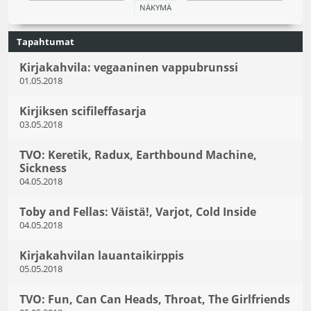
Tapahtumat
Kirjakahvila: vegaaninen vappubrunssi
01.05.2018
Kirjiksen scifileffasarja
03.05.2018
TVO: Keretik, Radux, Earthbound Machine,
Sickness
04.05.2018
Toby and Fellas: Väistä!, Varjot, Cold Inside
04.05.2018
Kirjakahvilan lauantaikirppis
05.05.2018
TVO: Fun, Can Can Heads, Throat, The Girlfriends