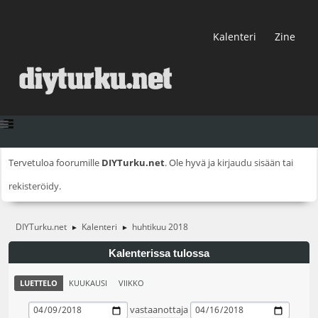
Kalenteri
Zine
Tervetuloa foorumille
DIYTurku.net
. Ole hyvä ja
kirjaudu sisään
tai
rekisteröidy
.
DIYTurku.net
Kalenteri
huhtikuu 2018
►
►
Kalenterissa tulossa
LUETTELO
KUUKAUSI
VIIKKO
vastaanottaja