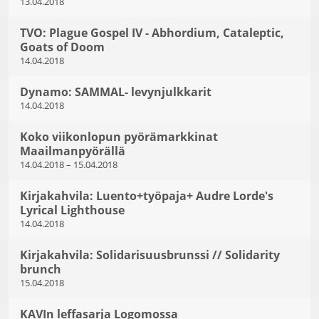
13.04.2018
TVO: Plague Gospel IV - Abhordium, Cataleptic,
Goats of Doom
14.04.2018
Dynamo: SAMMAL- levynjulkkarit
14.04.2018
Koko viikonlopun pyörämarkkinat
Maailmanpyörällä
14.04.2018
–
15.04.2018
Kirjakahvila: Luento+työpaja+ Audre Lorde's
Lyrical Lighthouse
14.04.2018
Kirjakahvila: Solidarisuusbrunssi // Solidarity
brunch
15.04.2018
KAVIn leffasarja Logomossa