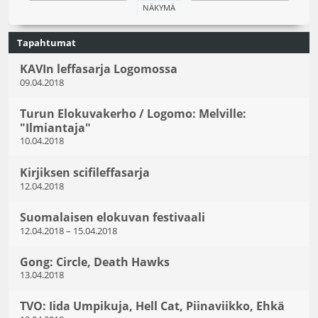
Tapahtumat
KAVIn leffasarja Logomossa
09.04.2018
Turun Elokuvakerho / Logomo: Melville:
"Ilmiantaja"
10.04.2018
Kirjiksen scifileffasarja
12.04.2018
Suomalaisen elokuvan festivaali
12.04.2018
–
15.04.2018
Gong: Circle, Death Hawks
13.04.2018
TVO: Iida Umpikuja, Hell Cat, Piinaviikko, Ehkä