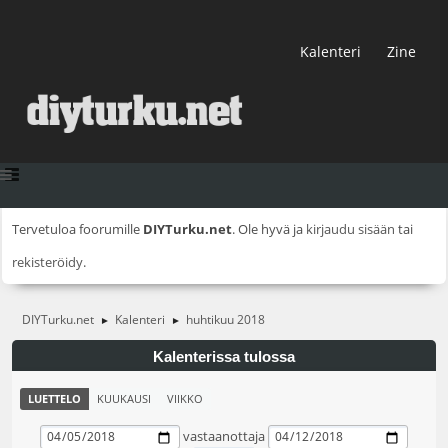
Kalenteri
Zine
Tervetuloa foorumille
DIYTurku.net
. Ole hyvä ja
kirjaudu sisään
tai
rekisteröidy
.
DIYTurku.net
Kalenteri
huhtikuu 2018
►
►
Kalenterissa tulossa
LUETTELO
KUUKAUSI
VIIKKO
vastaanottaja