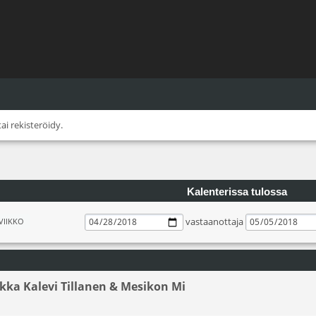
tai
rekisteröidy
.
Kalenterissa tulossa
vastaanottaja
VIIKKO
Ilkka Kalevi Tillanen & Mesikon Mi