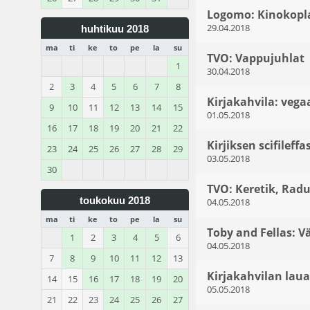
Logomo: Kinokopla
29.04.2018
huhtikuu 2018
ma
ti
ke
to
pe
la
su
TVO: Vappujuhlat
1
30.04.2018
2
3
4
5
6
7
8
Kirjakahvila: veg
9
10
11
12
13
14
15
01.05.2018
16
17
18
19
20
21
22
Kirjiksen scifileffa
23
24
25
26
27
28
29
03.05.2018
30
TVO: Keretik, Rad
toukokuu 2018
04.05.2018
ma
ti
ke
to
pe
la
su
Toby and Fellas: Vä
1
2
3
4
5
6
04.05.2018
7
8
9
10
11
12
13
Kirjakahvilan laua
14
15
16
17
18
19
20
05.05.2018
21
22
23
24
25
26
27