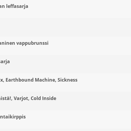
n leffasarja
aaninen vappubrunssi
sarja
ux, Earthbound Machine, Sickness
istä!, Varjot, Cold Inside
ntaikirppis