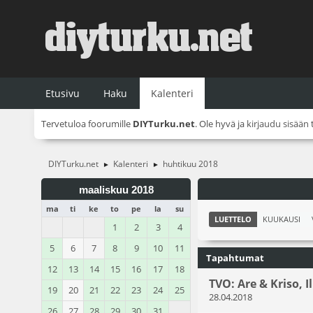
Etusivu
Haku
Kalenteri
Tervetuloa foorumille
DIYTurku.net
. Ole hyvä ja
kirjaudu sisään
DIYTurku.net
Kalenteri
huhtikuu 2018
►
►
maaliskuu 2018
ma
ti
ke
to
pe
la
su
LUETTELO
KUUKAUSI
1
2
3
4
5
6
7
8
9
10
11
Tapahtumat
12
13
14
15
16
17
18
TVO: Are & Kriso, 
19
20
21
22
23
24
25
28.04.2018
26
27
28
29
30
31