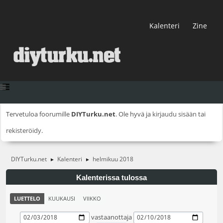
Kalenteri
Zine
Tervetuloa foorumille
DIYTurku.net
. Ole hyvä ja
kirjaudu sisään
tai
rekisteröidy
.
DIYTurku.net
Kalenteri
helmikuu 2018
►
►
Kalenterissa tulossa
LUETTELO
KUUKAUSI
VIIKKO
vastaanottaja