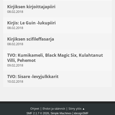
Kirjiksen kirjoittajapiiri
08.02.2018
Kirjis: Le Guin -lukupiiri
08.02.2018
Kirjiksen scifileffasarja
08.02.2018
TVO: Kumikameli, Black Magic Six, Kulahtanut
Villi, Pehemot
09.02.2018
TVO: Sisare -levyjulkkarit
10.02.2018
|
|
Ohjeet
Ehdot ja säännöt
Siirry ylös ▲
,
|
SMF 2.1.7 © 2026
Simple Machines
idesignSMF