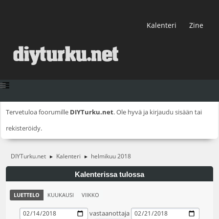
Kalenteri
Zine
Tervetuloa foorumille
DIYTurku.net
. Ole hyvä ja
kirjaudu sisään
tai
rekisteröidy
.
DIYTurku.net
Kalenteri
helmikuu 2018
►
►
Kalenterissa tulossa
LUETTELO
KUUKAUSI
VIIKKO
vastaanottaja