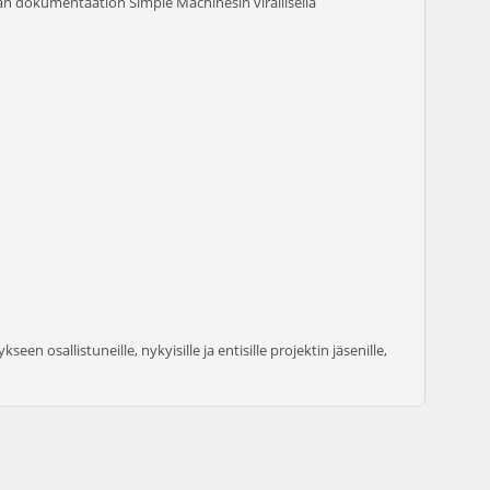
ään dokumentaation Simple Machinesin virallisella
een osallistuneille, nykyisille ja entisille projektin jäsenille,