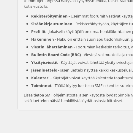
toimintojen ohgessa näkyvää kysymysmerkkiä, tai seuraamalla l
kotisivustolla.
Rekisteröityminen
- Useimmat foorumit vaativat käyttäj
Sisäänkirjautuminen
- Rekisteröidyttyään, käyttäjien t
Profiilit
- Jokaisella käyttäjällä on oma, henkilökohtainen p
Hakeminen
- Haku on erittäin suuri apu tiedonhakuun, ja 
Viestin lähettäminen
- Foorumien keskeisin tarkoitus, 
Bulletin Board Code (BBC)
- Viestejä voi muotoilla ja m
Yksityisviestit
- Käyttäjät voivat lähettää yksityisviestejä 
Jäsenluettelo
- Jäsenluettelo näyttää kaikki keskustelualu
Kalenteri
- Käyttäjät voivat käyttää kalenteria tapahtum
Toiminnot
- Täältä löytyy luetteloa SMF:n kenties suuri
Lisää tietoa SMF ohjelmistosta ja sen käytöstä löydät
Simple 
sekä luettelon näistä henkilöistä löydät osiosta
kiitokset
.