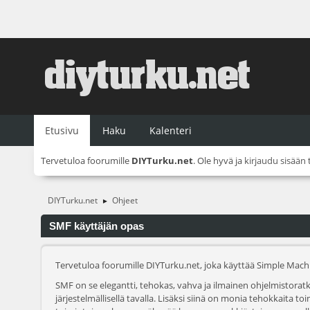
Etusivu
Haku
Kalenteri
Tervetuloa foorumille
DIYTurku.net
. Ole hyvä ja
kirjaudu sisään
DIYTurku.net
Ohjeet
►
SMF käyttäjän opas
Tervetuloa foorumille DIYTurku.net, joka käyttää Simple Mac
SMF on se elegantti, tehokas, vahva ja ilmainen ohjelmistoratka
järjestelmällisellä tavalla. Lisäksi siinä on monia tehokkaita