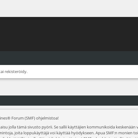
tai
rekisteröidy
.
hines® Forum (SMF) ohjelmistoa!
isu jolla tämä sivusto pyörii. Se sallii käyttäjien kommunikoida keskenään vi
 toimintoja, joita loppukäyttäjä voi käyttää hyödykseen. Apua SMF:n monien 