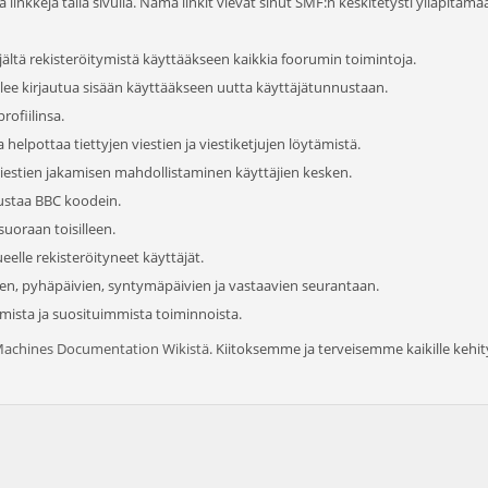
inkkejä tällä sivulla. Nämä linkit vievät sinut SMF:n keskitetysti ylläpitäm
ältä rekisteröitymistä käyttääkseen kaikkia foorumin toimintoja.
ulee kirjautua sisään käyttääkseen uutta käyttäjätunnustaan.
rofiilinsa.
helpottaa tiettyjen viestien ja viestiketjujen löytämistä.
viestien jakamisen mahdollistaminen käyttäjien kesken.
austaa BBC koodein.
suoraan toisilleen.
eelle rekisteröityneet käyttäjät.
ien, pyhäpäivien, syntymäpäivien ja vastaavien seurantaan.
mmista ja suosituimmista toiminnoista.
Machines Documentation Wikistä
. Kiitoksemme ja terveisemme kaikille kehityks