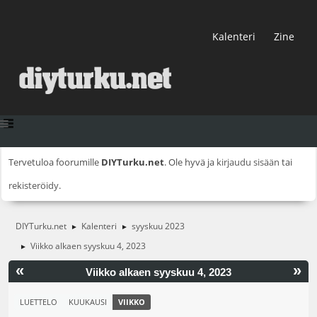
Kalenteri
Zine
Tervetuloa foorumille
DIYTurku.net
. Ole hyvä ja
kirjaudu sisään
tai
rekisteröidy
.
DIYTurku.net
Kalenteri
syyskuu 2023
►
►
Viikko alkaen syyskuu 4, 2023
►
«
»
Viikko alkaen syyskuu 4, 2023
LUETTELO
KUUKAUSI
VIIKKO