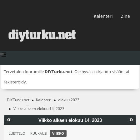
Kalenteri
Zine
Tervetuloa foorumille
DIYTurku.net
. Ole hyvä ja
kirjaudu sisään
tai
rekisteröidy
.
DIYTurku.net
Kalenteri
elokuu 2023
►
►
Viikko alkaen elokuu 14, 2023
►
«
»
Viikko alkaen elokuu 14, 2023
LUETTELO
KUUKAUSI
VIIKKO