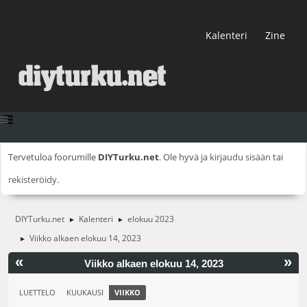
Kalenteri
Zine
Tervetuloa foorumille
DIYTurku.net
. Ole hyvä ja
kirjaudu sisään
tai
rekisteröidy
.
DIYTurku.net
Kalenteri
elokuu 2023
►
►
Viikko alkaen elokuu 14, 2023
►
«
»
Viikko alkaen elokuu 14, 2023
LUETTELO
KUUKAUSI
VIIKKO