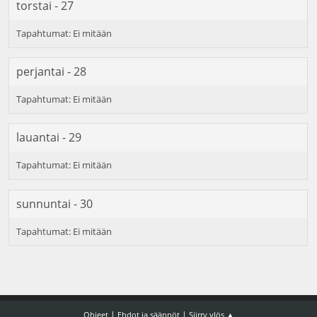
torstai - 27
perjantai - 28
lauantai - 29
sunnuntai - 30
|
|
Ohjeet
Ehdot ja säännöt
Siirry ylös ▲