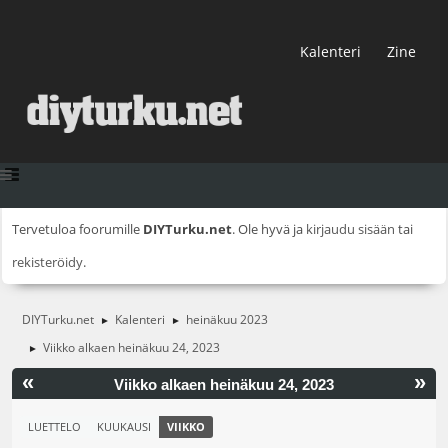
Kalenteri
Zine
Tervetuloa foorumille
DIYTurku.net
. Ole hyvä ja
kirjaudu sisään
tai
rekisteröidy
.
DIYTurku.net
Kalenteri
heinäkuu 2023
►
►
Viikko alkaen heinäkuu 24, 2023
►
«
»
Viikko alkaen heinäkuu 24, 2023
LUETTELO
KUUKAUSI
VIIKKO