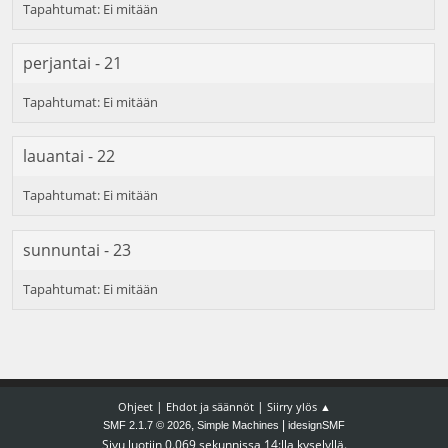
perjantai - 21
lauantai - 22
sunnuntai - 23
|
|
Ohjeet
Ehdot ja säännöt
Siirry ylös ▲
,
|
SMF 2.1.7 © 2026
Simple Machines
idesignSMF
Sivu luotiin 0.069 sekunnissa 14:lla kyselyllä.