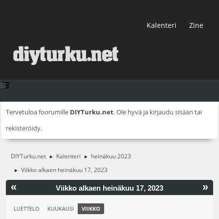
Kalenteri
Zine
Tervetuloa foorumille
DIYTurku.net
. Ole hyvä ja
kirjaudu sisään
tai
rekisteröidy
.
DIYTurku.net
Kalenteri
heinäkuu 2023
►
►
Viikko alkaen heinäkuu 17, 2023
►
«
»
Viikko alkaen heinäkuu 17, 2023
LUETTELO
KUUKAUSI
VIIKKO