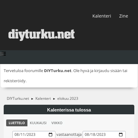
Kalenteri
Zine
Tervetuloa foorumille
DIYTurku.net
. Ole hyvä ja
kirjaudu sisään
tai
rekisteröidy
.
DIYTurku.net
Kalenteri
elokuu 2023
►
►
Kalenterissa tulossa
LUETTELO
KUUKAUSI
VIIKKO
vastaanottaja