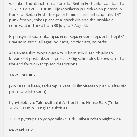
vastakulttuuritapahtuma Punx for Seitan Fest järkätään taas to
30.7.–su 2.8.2026 Turun Kirjakahvilassa ja Brinkkalan pihassa. //
Punx for Seitan Fest, the queer feminist and anti-capitalist DIY
punk festival, takes place at Kirjakahvila and the Brinkkala
courtyard in Turku from 30 July to 2 August.
Ei pääsymaksua, ei ikärajaa, ei natseja, ei sionisteja, ei terffejä! //
Free admission, all ages, no nazis, no zionists, no terfs!
Alla aikataulut, työpajojen ym. ulkomusiikillisen ohjelman
kuvaukset postauksen lopussa. // Gig schedules below, scroll to
the end for workshop etc. desriptions.
To // Thu 30.7.
[klo 18.00 jälkeen, tarkempi aikataulu ilmoitetaan pian // after six
pm, more info soon]
Lyhytelokuva: Talonvaltaajat // short film: House Rats (Turku
2026 | 30 min | English subtitles)
Turun pyöräpajan yöpyöräily // Turku Bike Kitchen Night Ride
Pe // Fri 31.7.