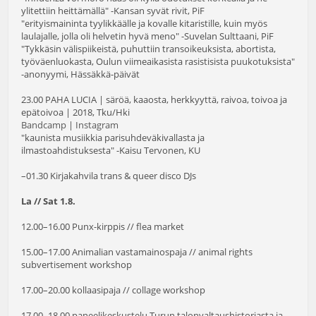
ylitettiin heittämällä" -Kansan syvät rivit, PiF
"erityismaininta tyylikkäälle ja kovalle kitaristille, kuin myös
laulajalle, jolla oli helvetin hyvä meno" -Suvelan Sulttaani, PiF
"Tykkäsin välispiikeistä, puhuttiin transoikeuksista, abortista,
työväenluokasta, Oulun viimeaikasista rasistisista puukotuksista"
-anonyymi, Hässäkkä-päivät
23.00 PAHA LUCIA | säröä, kaaosta, herkkyyttä, raivoa, toivoa ja
epätoivoa | 2018, Tku/Hki
Bandcamp
|
Instagram
"kaunista musiikkia parisuhdeväkivallasta ja
ilmastoahdistuksesta" -Kaisu Tervonen, KU
–01.30 Kirjakahvila trans & queer disco DJs
La // Sat 1.8.
12.00–16.00 Punx-kirppis // flea market
15.00–17.00 Animalian vastamainospaja // animal rights
subvertisement workshop
17.00–20.00 kollaasipaja // collage workshop
17.00–18.00 paneelikeskustelu Turun talonvaltaushistoriasta ja