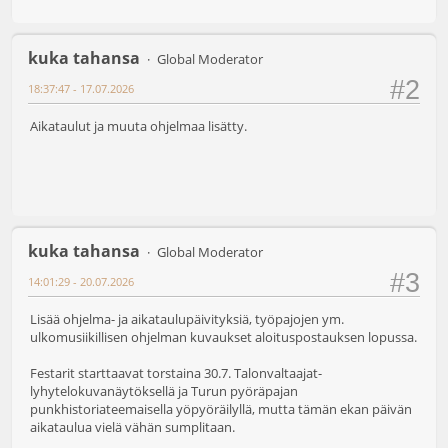
kuka tahansa
Global Moderator
#2
18:37:47 - 17.07.2026
Aikataulut ja muuta ohjelmaa lisätty.
kuka tahansa
Global Moderator
#3
14:01:29 - 20.07.2026
Lisää ohjelma- ja aikataulupäivityksiä, työpajojen ym.
ulkomusiikillisen ohjelman kuvaukset aloituspostauksen lopussa.
Festarit starttaavat torstaina 30.7. Talonvaltaajat-
lyhytelokuvanäytöksellä ja Turun pyöräpajan
punkhistoriateemaisella yöpyöräilyllä, mutta tämän ekan päivän
aikataulua vielä vähän sumplitaan.