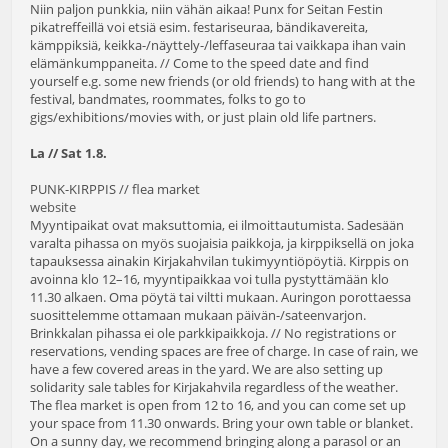
Niin paljon punkkia, niin vähän aikaa! Punx for Seitan Festin
pikatreffeillä voi etsiä esim. festariseuraa, bändikavereita,
kämppiksiä, keikka-/näyttely-/leffaseuraa tai vaikkapa ihan vain
elämänkumppaneita. // Come to the speed date and find
yourself e.g. some new friends (or old friends) to hang with at the
festival, bandmates, roommates, folks to go to
gigs/exhibitions/movies with, or just plain old life partners.
La // Sat 1.8.
PUNK-KIRPPIS // flea market
website
Myyntipaikat ovat maksuttomia, ei ilmoittautumista. Sadesään
varalta pihassa on myös suojaisia paikkoja, ja kirppiksellä on joka
tapauksessa ainakin Kirjakahvilan tukimyyntiöpöytiä. Kirppis on
avoinna klo 12–16, myyntipaikkaa voi tulla pystyttämään klo
11.30 alkaen. Oma pöytä tai viltti mukaan. Auringon porottaessa
suosittelemme ottamaan mukaan päivän-/sateenvarjon.
Brinkkalan pihassa ei ole parkkipaikkoja. // No registrations or
reservations, vending spaces are free of charge. In case of rain, we
have a few covered areas in the yard. We are also setting up
solidarity sale tables for Kirjakahvila regardless of the weather.
The flea market is open from 12 to 16, and you can come set up
your space from 11.30 onwards. Bring your own table or blanket.
On a sunny day, we recommend bringing along a parasol or an