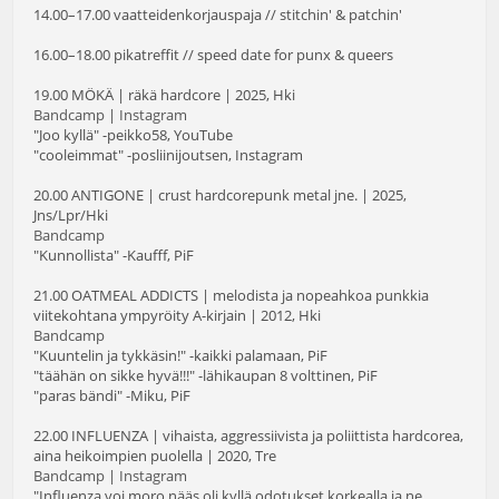
14.00–17.00 vaatteidenkorjauspaja // stitchin' & patchin'
16.00–18.00 pikatreffit // speed date for punx & queers
19.00 MÖKÄ | räkä hardcore | 2025, Hki
Bandcamp
|
Instagram
"Joo kyllä" -peikko58, YouTube
"cooleimmat" -posliinijoutsen, Instagram
20.00 ANTIGONE | crust hardcorepunk metal jne. | 2025,
Jns/Lpr/Hki
Bandcamp
"Kunnollista" -Kaufff, PiF
21.00 OATMEAL ADDICTS | melodista ja nopeahkoa punkkia
viitekohtana ympyröity A-kirjain | 2012, Hki
Bandcamp
"Kuuntelin ja tykkäsin!" -kaikki palamaan, PiF
"täähän on sikke hyvä!!!" -lähikaupan 8 volttinen, PiF
"paras bändi" -Miku, PiF
22.00 INFLUENZA | vihaista, aggressiivista ja poliittista hardcorea,
aina heikoimpien puolella | 2020, Tre
Bandcamp
|
Instagram
"Influenza voi moro nääs oli kyllä odotukset korkealla ja ne