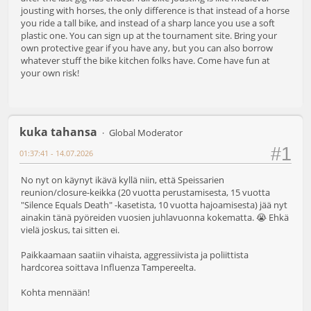
jousting with horses, the only difference is that instead of a horse
you ride a tall bike, and instead of a sharp lance you use a soft
plastic one. You can sign up at the tournament site. Bring your
own protective gear if you have any, but you can also borrow
whatever stuff the bike kitchen folks have. Come have fun at
your own risk!
kuka tahansa
Global Moderator
#1
01:37:41 - 14.07.2026
No nyt on käynyt ikävä kyllä niin, että Speissarien
reunion/closure-keikka (20 vuotta perustamisesta, 15 vuotta
"Silence Equals Death" -kasetista, 10 vuotta hajoamisesta) jää nyt
ainakin tänä pyöreiden vuosien juhlavuonna kokematta. 😭 Ehkä
vielä joskus, tai sitten ei.
Paikkaamaan saatiin vihaista, aggressiivista ja poliittista
hardcorea soittava Influenza Tampereelta.
Kohta mennään!