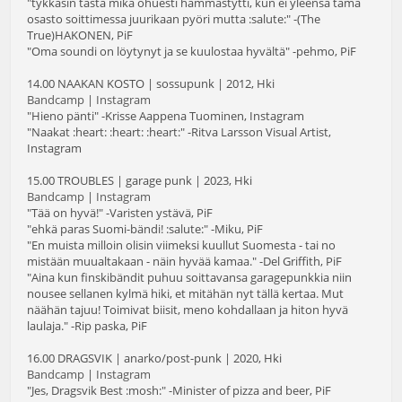
"tykkäsin tästä mikä ohuesti hämmästytti, kun ei yleensä tämä
osasto soittimessa juurikaan pyöri mutta :salute:" -(The
True)HAKONEN, PiF
"Oma soundi on löytynyt ja se kuulostaa hyvältä" -pehmo, PiF
14.00 NAAKAN KOSTO | sossupunk | 2012, Hki
Bandcamp
|
Instagram
"Hieno pänti" -Krisse Aappena Tuominen, Instagram
"Naakat :heart: :heart: :heart:" -Ritva Larsson Visual Artist,
Instagram
15.00 TROUBLES | garage punk | 2023, Hki
Bandcamp
|
Instagram
"Tää on hyvä!" -Varisten ystävä, PiF
"ehkä paras Suomi-bändi! :salute:" -Miku, PiF
"En muista milloin olisin viimeksi kuullut Suomesta - tai no
mistään muualtakaan - näin hyvää kamaa." -Del Griffith, PiF
"Aina kun finskibändit puhuu soittavansa garagepunkkia niin
nousee sellanen kylmä hiki, et mitähän nyt tällä kertaa. Mut
näähän tajuu! Toimivat biisit, meno kohdallaan ja hiton hyvä
laulaja." -Rip paska, PiF
16.00 DRAGSVIK | anarko/post-punk | 2020, Hki
Bandcamp
|
Instagram
"Jes, Dragsvik Best :mosh:" -Minister of pizza and beer, PiF