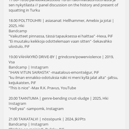
sen nykytilasta // panel discussion on the history and present of
squatting in Turku
18.00 POLTTOUHRI | asiasanat: Hellhammer, Amebix ja jotai |
2025, Hki
Bandcamp
"Vaikutteet pinnassa, tässä tapauksessa ei haittaa" -Hexa, PiF
"Ei muutaku keikkoja odottelemaan vaan sitten" -Sekavahko
ulostulo, PiF
19.00 VÄHÄKYRÖ DRIVE-BY | grindcore/powerviolence | 2019,
Vsa
Bandcamp
|
Instagram
"IHAN VITUN SAIRASTA" -maatalous-emontségur, PiF
"ku ilman ennakko-odotuksia näki ni meni kyllä jalat alta" -jaltsu,
keijukaisten, PiF
"This is nice" -Max R.K. Pravus, YouTube
20.00 TAANTUMA | genre-bending crust-sludge | 2025, Hki
Instagram
"Hell yea" -sampomk, Instagram
21.00 TAIKATALVI | nössöpunk | 2024, Jkl/Pts
Bandcamp
|
Instagram