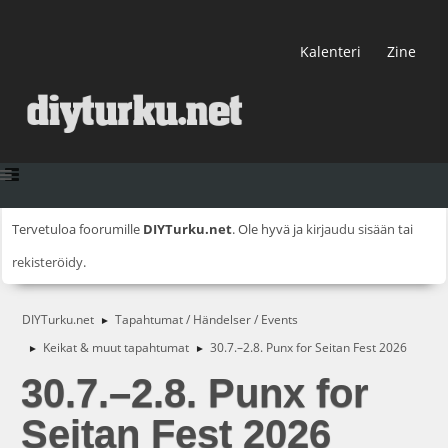
Kalenteri
Zine
Tervetuloa foorumille
DIYTurku.net
. Ole hyvä ja
kirjaudu sisään
tai
rekisteröidy
.
DIYTurku.net
Tapahtumat / Händelser / Events
►
Keikat & muut tapahtumat
30.7.–2.8. Punx for Seitan Fest 2026
►
►
30.7.–2.8. Punx for
Seitan Fest 2026