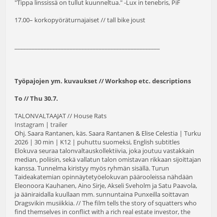
"Tippa linssissä on tullut kuunneltua." -Lux in tenebris, PiF
17.00– korkopyöräturnajaiset // tall bike joust
__________________________________________________
Työpajojen ym. kuvaukset // Workshop etc. descriptions
To // Thu 30.7.
TALONVALTAAJAT // House Rats
Instagram
|
trailer
Ohj. Saara Rantanen, käs. Saara Rantanen & Elise Celestia | Turku
2026 | 30 min | K12 | puhuttu suomeksi, English subtitles
Elokuva seuraa talonvaltauskollektiivia, joka joutuu vastakkain
median, poliisin, sekä vallatun talon omistavan rikkaan sijoittajan
kanssa. Tunnelma kiristyy myös ryhmän sisällä. Turun
Taideakatemian opinnäytetyöelokuvan päärooleissa nähdään
Eleonoora Kauhanen, Aino Sirje, Akseli Sveholm ja Satu Paavola,
ja ääniraidalla kuullaan mm. sunnuntaina Punxeilla soittavan
Dragsvikin musiikkia. // The film tells the story of squatters who
find themselves in conflict with a rich real estate investor, the