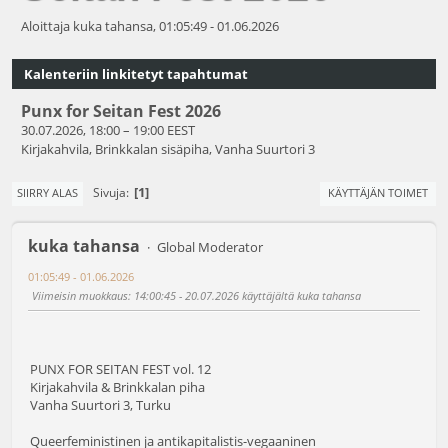
Aloittaja kuka tahansa, 01:05:49 - 01.06.2026
Kalenteriin linkitetyt tapahtumat
Punx for Seitan Fest 2026
30.07.2026, 18:00
–
19:00 EEST
Kirjakahvila, Brinkkalan sisäpiha, Vanha Suurtori 3
1
Sivuja
SIIRRY ALAS
KÄYTTÄJÄN TOIMET
kuka tahansa
Global Moderator
01:05:49 - 01.06.2026
Viimeisin muokkaus
: 14:00:45 - 20.07.2026 käyttäjältä kuka tahansa
PUNX FOR SEITAN FEST vol. 12
Kirjakahvila & Brinkkalan piha
Vanha Suurtori 3, Turku
Queerfeministinen ja antikapitalistis-vegaaninen