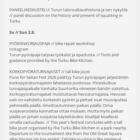
PANEELIKESKUSTELU: Turun talonvaltaushistoria ja sen nykytila
// panel discussion on the history and present of squatting in
Turku
Su // Sun 2.8.
PYÖRÄNKORJAUSPAJA // bike repair workshop
Instagram
Turun pyöräpaja tarjoaa työkalut ja opastusta. // Tools and
guidance provided by the Turku Bike Kitchen.
KORKOPYÖRÄTURNAJAISET // tall bike joust
Punx for Seitan Fest 2026 päättyy Turun pyöräpajan järjestämiin
korkopyöräturnajaisiin läheisessä puistossa. Yhteiskulkue
turnajaispaikalle Vanhalta Suurtorilta viimeisen bändin soitettua.
Korkopyöräturnajaiset muistuttavat hevosturnajaisia. Hevoset
vain on vaihdettu korkeisiin pyöriin ja peitset ovat muoviputkia
pehmeällä päällä. Ilmoittautuminen paikan päällä. Omia
suojavarusteita kannattaa ottaa mukaan, mutta myös paikan
päällä on joitain suojuksia käytettäväksi. Kisailijat kisailevat
omalla vastuullaan. // This year's festival concludes with a tall
bike joust organised by the Turku Bike Kitchen in a park nearby.
Departure to the tournament site from the Old Great Square
after the last gig has ended. Tall bike jousting is like medieval