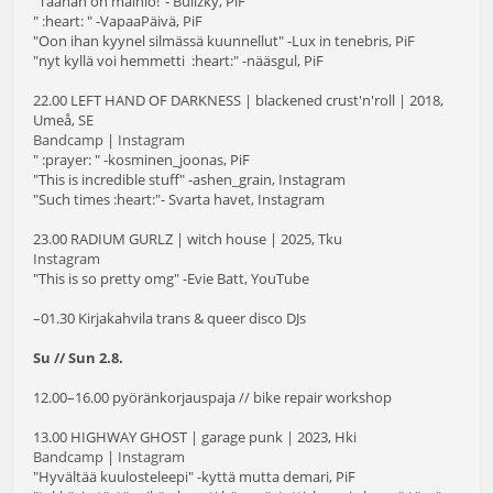
"Täähän on mainio!"- Bulizky, PiF
" :heart: " -VapaaPäivä, PiF
"Oon ihan kyynel silmässä kuunnellut" -Lux in tenebris, PiF
"nyt kyllä voi hemmetti :heart:" -nääsgul, PiF
22.00 LEFT HAND OF DARKNESS | blackened crust'n'roll | 2018,
Umeå, SE
Bandcamp
|
Instagram
" :prayer: " -kosminen_joonas, PiF
"This is incredible stuff" -ashen_grain, Instagram
"Such times :heart:"- Svarta havet, Instagram
23.00 RADIUM GURLZ | witch house | 2025, Tku
Instagram
"This is so pretty omg" -Evie Batt, YouTube
–01.30 Kirjakahvila trans & queer disco DJs
Su // Sun 2.8.
12.00–16.00 pyöränkorjauspaja // bike repair workshop
13.00 HIGHWAY GHOST | garage punk | 2023, Hki
Bandcamp
|
Instagram
"Hyvältää kuulosteleepi" -kyttä mutta demari, PiF