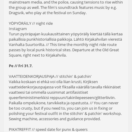
mainstream media, and the police, causing tensions to rise within
the group as well. The film's soundtrack features music by e.g.
Dragsvik, who play at the festival on Sunday.
YÖPYÖRÄILY // night ride
Instagram
Turun pyöräpajan kuukausittainen yöpyöräily kiertää tällä kertaa
paikallisia punkhistoriallisia paikkoja. Lähtö Kirjakahvilan vierestä
Vanhalta Suurtorilta. // This time the monthly night ride route
passes by local punk historical sites. Departure at the Old Great
Square, right next to Kirjakahvila.
Pe // Fri 31.7.
VAATTEIDENKORJAUSPAJA // stitchin' & patchin'
Vaikka koskaan ei ehkä voi olla liian krusti, Kirjiksen
vaatteidenkorjauspajassa voit fiksailla väärällä tavalla rikkinäiset
vaatteesi tai ommella uusimmat antifasistiset
queerfeministimerkkisi reppuun/takinliepeeseen/glitterliiviin.
Paikalla ompelukone, tarvikkeita ja opastusta. // You can never
be too crusty, but if you need to, you can join us in fixing or
polishing your festival outfit in the stitchin' & patchin' workshop.
Sewing machine, accessories and guidance provided.
PIKATREFFIT // speed date for punx & queers