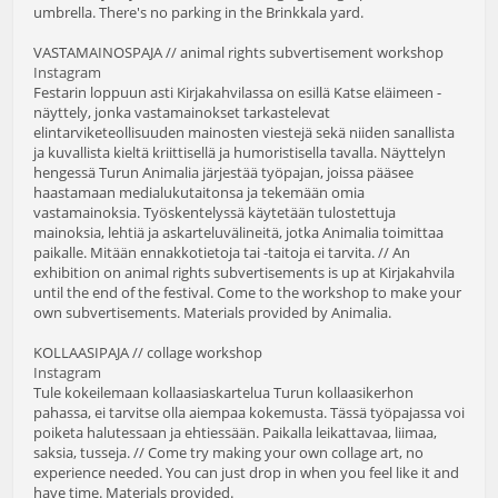
umbrella. There's no parking in the Brinkkala yard.
VASTAMAINOSPAJA // animal rights subvertisement workshop
Instagram
Festarin loppuun asti Kirjakahvilassa on esillä Katse eläimeen -
näyttely, jonka vastamainokset tarkastelevat
elintarviketeollisuuden mainosten viestejä sekä niiden sanallista
ja kuvallista kieltä kriittisellä ja humoristisella tavalla. Näyttelyn
hengessä Turun Animalia järjestää työpajan, joissa pääsee
haastamaan medialukutaitonsa ja tekemään omia
vastamainoksia. Työskentelyssä käytetään tulostettuja
mainoksia, lehtiä ja askarteluvälineitä, jotka Animalia toimittaa
paikalle. Mitään ennakkotietoja tai -taitoja ei tarvita. // An
exhibition on animal rights subvertisements is up at Kirjakahvila
until the end of the festival. Come to the workshop to make your
own subvertisements. Materials provided by Animalia.
KOLLAASIPAJA // collage workshop
Instagram
Tule kokeilemaan kollaasiaskartelua Turun kollaasikerhon
pahassa, ei tarvitse olla aiempaa kokemusta. Tässä työpajassa voi
poiketa halutessaan ja ehtiessään. Paikalla leikattavaa, liimaa,
saksia, tusseja. // Come try making your own collage art, no
experience needed. You can just drop in when you feel like it and
have time. Materials provided.