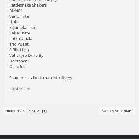
Rattlesnake Shakers
DM404
Varför inte
Hullu!
Kiljumekanismi
Valse Triste
Lutkajumala
Trio Pussit
8 Bits High
Vähäkyrö Drive-By
Haittaääni
Oi Polloi
Saapumiset, liput, muu info löytyy:
hipsteri.net
1
Sivuja
SIIRRY YLÖS
KÄYTTÄJÄN TOIMET