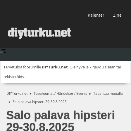
Kalenteri
Zine
Tervetuloa foorumille
DIYTurku.net
. Ole hyvä ja
kirjaudu sisään
tai
rekisteröidy
.
DIYTurku.net
Tapahtumat / Händelser / Events
Tapahtuu muualla
►
►
Salo palava hipsteri 29-30.8.2025
►
Salo palava hipsteri
29-30.8.2025