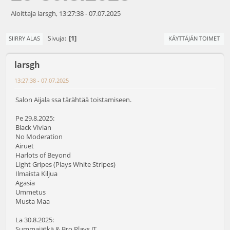
Aloittaja larsgh, 13:27:38 - 07.07.2025
1
Sivuja
SIIRRY ALAS
KÄYTTÄJÄN TOIMET
larsgh
13:27:38 - 07.07.2025
Salon Aijala ssa tärähtää toistamiseen.
Pe 29.8.2025:
Black Vivian
No Moderation
Airuet
Harlots of Beyond
Light Gripes (Plays White Stripes)
Ilmaista Kiljua
Agasia
Ummetus
Musta Maa
La 30.8.2025:
Summajätkä & Bro Plays JT