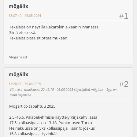
mögälix
#1
13:07:40 - 06.05.2024
Tekeleitä on näytillä Räkärokin aikaan Nirvanassa.
Siinä eteisessä.
Tekeleitä pitää sit ottaa mukaan.
Mögähead
mögälix
#2
13:20:26 - 30.04.2025
Viimeisin muokkaus
: 22:49:15 - 03.05.2025 käyttäjältä mögälix
Syy
: en
osaa kirjoittaa
Mögart co tapahtuu 2025
2.5.-15.6. Palapeli-ihmisiä näyttely Kirjakahvilassa
17.5. kollaasipaja klo 13-18. Punkmuseo Turku
Heinäkuussa on yks kollaasipaja, lisäinfo joskus
16.8 kollaasipaja, Hyvinkää