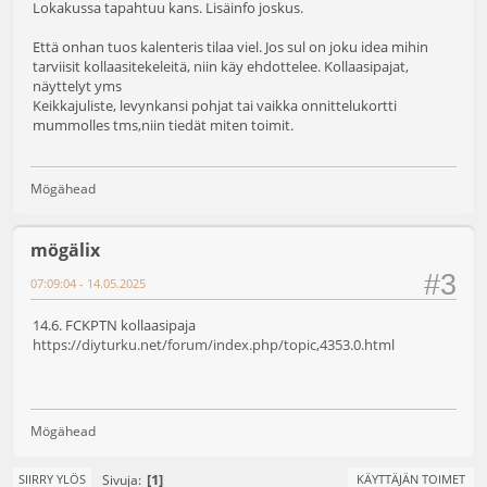
Lokakussa tapahtuu kans. Lisäinfo joskus.
Että onhan tuos kalenteris tilaa viel. Jos sul on joku idea mihin
tarviisit kollaasitekeleitä, niin käy ehdottelee. Kollaasipajat,
näyttelyt yms
Keikkajuliste, levynkansi pohjat tai vaikka onnittelukortti
mummolles tms,niin tiedät miten toimit.
Mögähead
mögälix
#3
07:09:04 - 14.05.2025
14.6. FCKPTN kollaasipaja
https://diyturku.net/forum/index.php/topic,4353.0.html
Mögähead
1
Sivuja
SIIRRY YLÖS
KÄYTTÄJÄN TOIMET