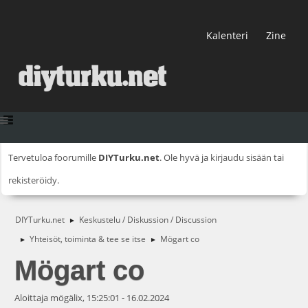
Kalenteri
Zine
Tervetuloa foorumille
DIYTurku.net
. Ole hyvä ja
kirjaudu sisään
tai
rekisteröidy
.
DIYTurku.net
Keskustelu / Diskussion / Discussion
►
Yhteisöt, toiminta & tee se itse
Mögart co
►
►
Mögart co
Aloittaja mögälix, 15:25:01 - 16.02.2024