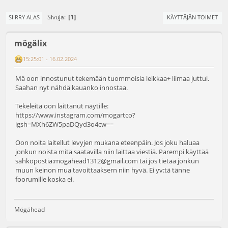
1
Sivuja
SIIRRY ALAS
KÄYTTÄJÄN TOIMET
mögälix
15:25:01 - 16.02.2024
Mä oon innostunut tekemään tuommoisia leikkaa+ liimaa juttui.
Saahan nyt nähdä kauanko innostaa.
Tekeleitä oon laittanut näytille:
https://www.instagram.com/mogartco?
igsh=MXh6ZW5paDQyd3o4cw==
Oon noita laitellut levyjen mukana eteenpäin. Jos joku haluaa
jonkun noista mitä saatavilla niin laittaa viestiä. Parempi käyttää
sähköpostia:mogahead1312@gmail.com tai jos tietää jonkun
muun keinon mua tavoittaaksern niin hyvä. Ei yv:tä tänne
foorumille koska ei.
Mögähead