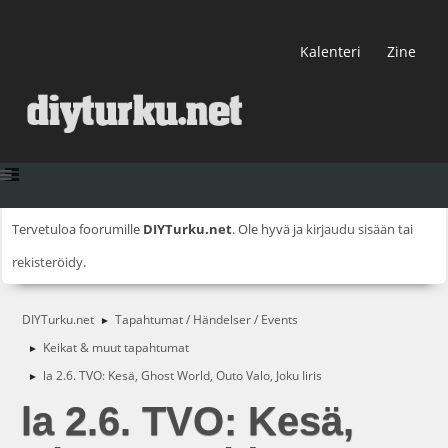
Kalenteri
Zine
Tervetuloa foorumille
DIYTurku.net
. Ole hyvä ja
kirjaudu sisään
tai
rekisteröidy
.
DIYTurku.net
Tapahtumat / Händelser / Events
►
Keikat & muut tapahtumat
►
la 2.6. TVO: Kesä, Ghost World, Outo Valo, Joku Iiris
►
la 2.6. TVO: Kesä,