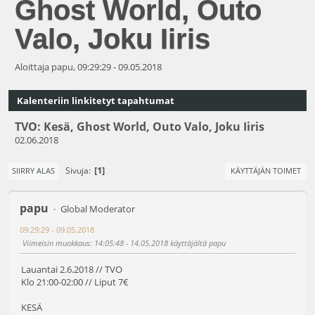
Ghost World, Outo
Valo, Joku Iiris
Aloittaja papu, 09:29:29 - 09.05.2018
Kalenteriin linkitetyt tapahtumat
TVO: Kesä, Ghost World, Outo Valo, Joku Iiris
02.06.2018
1
Sivuja
SIIRRY ALAS
KÄYTTÄJÄN TOIMET
papu
Global Moderator
09:29:29 - 09.05.2018
Viimeisin muokkaus
: 14:05:48 - 14.05.2018 käyttäjältä papu
Lauantai 2.6.2018 // TVO
Klo 21:00-02:00 // Liput 7€
KESÄ