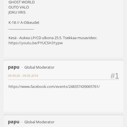
GHOST WORLD
OUTO VALO
JOKU IIRIS
K-18 // A-Oikeudet
_______________
Kesä - Aukea LP/CD ulkona 25.5. Tsekkaa musavideo:
https://youtu.be/FYUCSH31ypw
papu
Global Moderator
#1
09:30:20 - 09.05.2018
https://www.facebook.com/events/248357439065761/
papu
Global Moderator