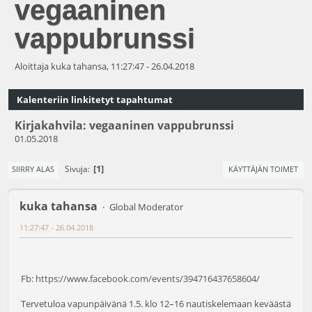
vegaaninen
vappubrunssi
Aloittaja kuka tahansa, 11:27:47 - 26.04.2018
Kalenteriin linkitetyt tapahtumat
Kirjakahvila: vegaaninen vappubrunssi
01.05.2018
1
Sivuja
SIIRRY ALAS
KÄYTTÄJÄN TOIMET
kuka tahansa
Global Moderator
11:27:47 - 26.04.2018
Fb:
https://www.facebook.com/events/394716437658604/
Tervetuloa vapunpäivänä 1.5. klo 12–16 nautiskelemaan keväästä