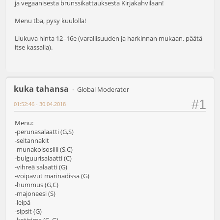
ja vegaanisesta brunssikattauksesta Kirjakahvilaan!
Menu tba, pysy kuulolla!
Liukuva hinta 12–16e (varallisuuden ja harkinnan mukaan, päätä
itse kassalla).
kuka tahansa
Global Moderator
#1
01:52:46 - 30.04.2018
Menu:
-perunasalaatti (G,S)
-seitannakit
-munakoisosilli (S,C)
-bulguurisalaatti (C)
-vihreä salaatti (G)
-voipavut marinadissa (G)
-hummus (G,C)
-majoneesi (S)
-leipä
-sipsit (G)
-kotisima (C, G)