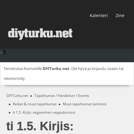
Kalenteri
Zine
Tervetuloa foorumille
DIYTurku.net
. Ole hyvä ja
kirjaudu sisään
tai
rekisteröidy
.
DIYTurku.net
Tapahtumat / Händelser / Events
►
Keikat & muut tapahtumat
Muut tapahtumat (arkisto)
►
►
ti 1.5. Kirjis: vegaaninen vappubrunssi
►
ti 1.5. Kirjis: