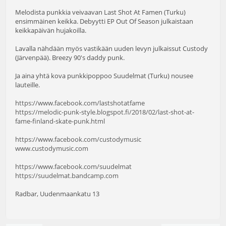
Melodista punkkia veivaavan Last Shot At Famen (Turku)
ensimmäinen keikka. Debyytti EP Out Of Season julkaistaan
keikkapäivän hujakoilla.
Lavalla nähdään myös vastikään uuden levyn julkaissut Custody
(Järvenpää). Breezy 90's daddy punk.
Ja aina yhtä kova punkkipoppoo Suudelmat (Turku) nousee
lauteille.
https://www.facebook.com/lastshotatfame
https://melodic-punk-style.blogspot.fi/2018/02/last-shot-at-
fame-finland-skate-punk.html
https://www.facebook.com/custodymusic
www.custodymusic.com
https://www.facebook.com/suudelmat
https://suudelmat.bandcamp.com
Radbar, Uudenmaankatu 13