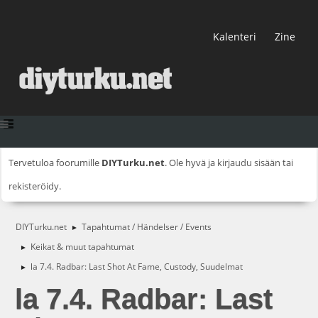
Kalenteri
Zine
Tervetuloa foorumille
DIYTurku.net
. Ole hyvä ja
kirjaudu sisään
tai
rekisteröidy
.
DIYTurku.net
Tapahtumat / Händelser / Events
►
Keikat & muut tapahtumat
►
la 7.4. Radbar: Last Shot At Fame, Custody, Suudelmat
►
la 7.4. Radbar: Last