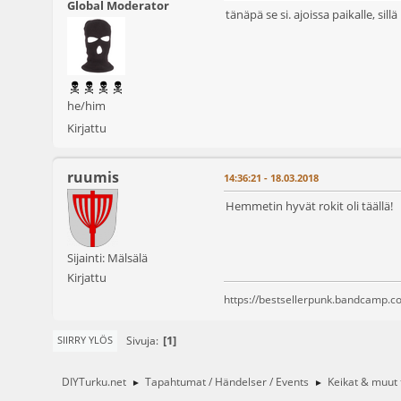
Global Moderator
tänäpä se si. ajoissa paikalle, sil
he/him
Kirjattu
ruumis
14:36:21 - 18.03.2018
Hemmetin hyvät rokit oli täällä!
Sijainti: Mälsälä
Kirjattu
https://bestsellerpunk.bandcamp.c
1
Sivuja
SIIRRY YLÖS
DIYTurku.net
Tapahtumat / Händelser / Events
Keikat & muut
►
►