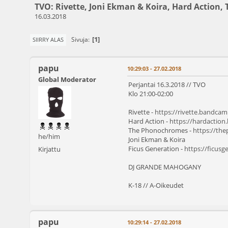
TVO: Rivette, Joni Ekman & Koira, Hard Action,
16.03.2018
1
Sivuja
SIIRRY ALAS
papu
10:29:03 - 27.02.2018
Global Moderator
Perjantai 16.3.2018 // TVO
Klo 21:00-02:00
Rivette -
https://rivette.bandca
Hard Action -
https://hardactio
The Phonochromes -
https://t
he/him
Joni Ekman & Koira
Ficus Generation -
https://ficus
Kirjattu
DJ GRANDE MAHOGANY
K-18 // A-Oikeudet
papu
10:29:14 - 27.02.2018