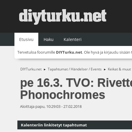
Etusivu
Haku
Kalenteri
Tervetuloa foorumille
DIYTurku.net
. Ole hyvä ja
kirjaudu sisään
DIYTurku.net
Tapahtumat / Händelser / Events
Keikat & muut
►
►
pe 16.3. TVO: Rivet
Phonochromes
Aloittaja papu, 10:29:03 - 27.02.2018
Kalenteriin linkitetyt tapahtumat