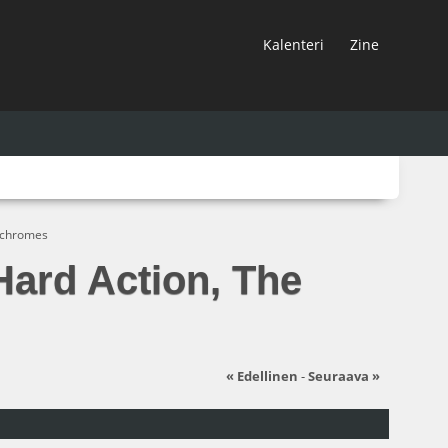
Kalenteri
Zine
nochromes
Hard Action, The
« Edellinen
-
Seuraava »