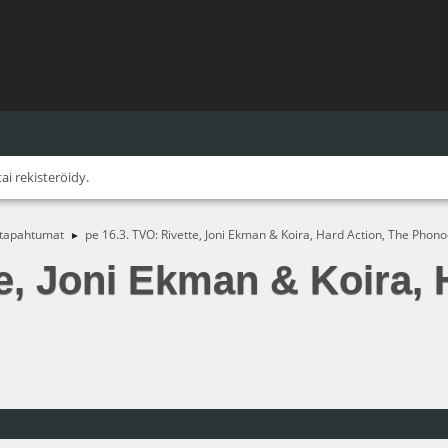
tai
rekisteröidy
.
 tapahtumat
pe 16.3. TVO: Rivette, Joni Ekman & Koira, Hard Action, The Pho
►
te, Joni Ekman & Koira, 