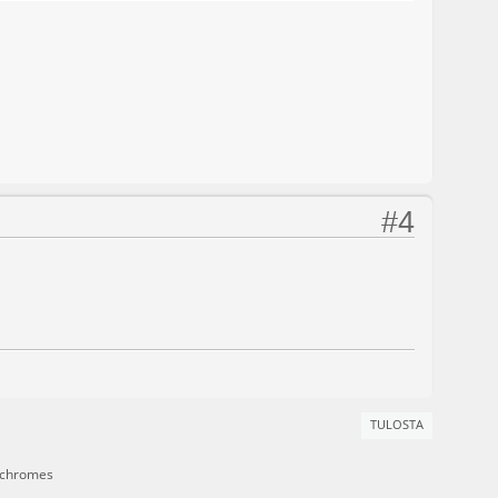
#4
TULOSTA
nochromes