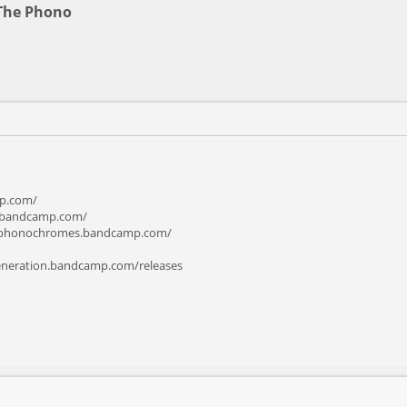
 The Phono
mp.com/
n.bandcamp.com/
hephonochromes.bandcamp.com/
generation.bandcamp.com/releases