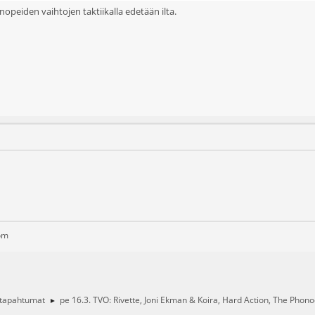
lä nopeiden vaihtojen taktiikalla edetään ilta.
om
 tapahtumat
pe 16.3. TVO: Rivette, Joni Ekman & Koira, Hard Action, The Pho
►