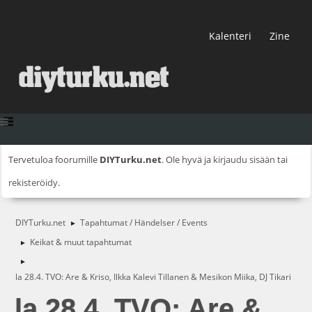
Kalenteri
Zine
Tervetuloa foorumille
DIYTurku.net
. Ole hyvä ja
kirjaudu sisään
tai
rekisteröidy
.
DIYTurku.net
Tapahtumat / Händelser / Events
►
Keikat & muut tapahtumat
►
►
la 28.4. TVO: Are & Kriso, Ilkka Kalevi Tillanen & Mesikon Miika, DJ Tikari
la 28.4. TVO: Are &