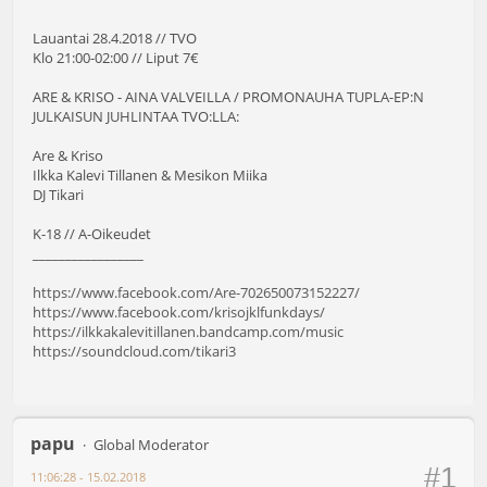
Lauantai 28.4.2018 // TVO
Klo 21:00-02:00 // Liput 7€
ARE & KRISO - AINA VALVEILLA / PROMONAUHA TUPLA-EP:N
JULKAISUN JUHLINTAA TVO:LLA:
Are & Kriso
Ilkka Kalevi Tillanen & Mesikon Miika
DJ Tikari
K-18 // A-Oikeudet
_________________
https://www.facebook.com/Are-702650073152227/
https://www.facebook.com/krisojklfunkdays/
https://ilkkakalevitillanen.bandcamp.com/music
https://soundcloud.com/tikari3
papu
Global Moderator
#1
11:06:28 - 15.02.2018