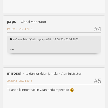
papu
Global Moderator
#4
19:18:41 - 26.04.2018
Lainaus käyttäjältä: arpakynttilä - 18:50:36 - 26.04.2018
jou
mirosol
teidän kaikkien jumala
Administrator
#5
20:36:43 - 26.04.2018
Tillanen kiinnostaa! En vaan tiedä repeenkö