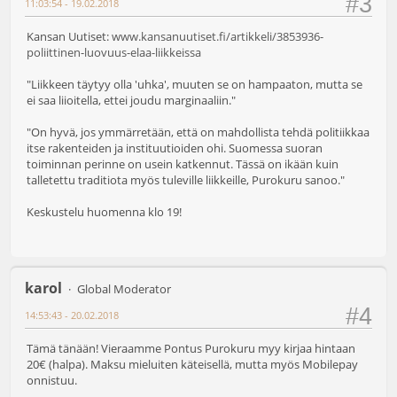
#3
11:03:54 - 19.02.2018
Kansan Uutiset:
www.kansanuutiset.fi/artikkeli/3853936-
poliittinen-luovuus-elaa-liikkeissa
"Liikkeen täytyy olla 'uhka', muuten se on hampaaton, mutta se
ei saa liioitella, ettei joudu marginaaliin."
"On hyvä, jos ymmärretään, että on mahdollista tehdä politiikkaa
itse rakenteiden ja instituutioiden ohi. Suomessa suoran
toiminnan perinne on usein katkennut. Tässä on ikään kuin
talletettu traditiota myös tuleville liikkeille, Purokuru sanoo."
Keskustelu huomenna klo 19!
karol
Global Moderator
#4
14:53:43 - 20.02.2018
Tämä tänään! Vieraamme Pontus Purokuru myy kirjaa hintaan
20€ (halpa). Maksu mieluiten käteisellä, mutta myös Mobilepay
onnistuu.