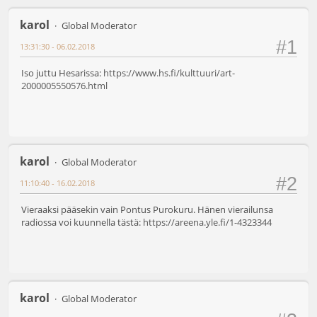
karol
Global Moderator
#1
13:31:30 - 06.02.2018
Iso juttu Hesarissa:
https://www.hs.fi/kulttuuri/art-
2000005550576.html
karol
Global Moderator
#2
11:10:40 - 16.02.2018
Vieraaksi pääsekin vain Pontus Purokuru. Hänen vierailunsa
radiossa voi kuunnella tästä:
https://areena.yle.fi/1-4323344
karol
Global Moderator