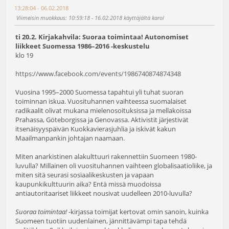
13:28:04 - 06.02.2018
Viimeisin muokkaus
: 10:59:18 - 16.02.2018 käyttäjältä karol
ti 20.2. Kirjakahvila: Suoraa toimintaa! Autonomiset
liikkeet Suomessa 1986–2016 -keskustelu
klo 19
https://www.facebook.com/events/1986740874874348
Vuosina 1995–2000 Suomessa tapahtui yli tuhat suoran
toiminnan iskua. Vuosituhannen vaihteessa suomalaiset
radikaalit olivat mukana mielenosoituksissa ja mellakoissa
Prahassa, Göteborgissa ja Genovassa. Aktivistit järjestivät
itsenäisyyspäivän Kuokkavierasjuhlia ja iskivät kakun
Maailmanpankin johtajan naamaan.
Miten anarkistinen alakulttuuri rakennettiin Suomeen 1980-
luvulla? Millainen oli vuosituhannen vaihteen globalisaatioliike, ja
miten sitä seurasi sosiaalikeskusten ja vapaan
kaupunkikulttuurin aika? Entä missä muodoissa
antiautoritaariset liikkeet nousivat uudelleen 2010-luvulla?
Suoraa toimintaa!
-kirjassa toimijat kertovat omin sanoin, kuinka
Suomeen tuotiin uudenlainen, jännittävämpi tapa tehdä