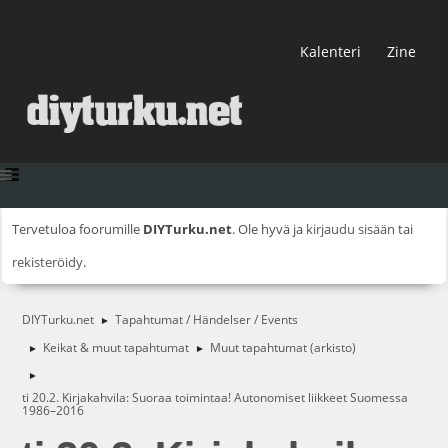
Kalenteri
Zine
Tervetuloa foorumille
DIYTurku.net
. Ole hyvä ja
kirjaudu sisään
tai
rekisteröidy
.
DIYTurku.net
Tapahtumat / Händelser / Events
►
Keikat & muut tapahtumat
Muut tapahtumat (arkisto)
►
►
►
ti 20.2. Kirjakahvila: Suoraa toimintaa! Autonomiset liikkeet Suomessa
1986–2016