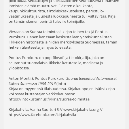
politiikkaa. Seikkailujen ja spektaakkelien seurauksena tuhansien
ihmisten elämät muuttuivat. Eläinten oikeuksista,
kaupunkikulttuurista, siirtolaiskeskustelusta, perustulo-
vaatimuksesta ja uudesta luokkapuheesta tuli valtavirtaa. Kirja
on tämän skenen perintö tuleville toimijoille.
Vieraana on Suoraa toimintaa! -kirjan toinen tekijä Pontus
Purokuru. Hänen kanssaan keskustellaan yhteiskunnallisten
liikkeiden historiasta ja niiden merkityksestä Suomesssa, tämän
hetken tilanteesta ja myös tulevasta.
Pontus Purokuru on pop-filosofi ja tietokirjailija, joka on
seurannut suomalaisia liikkeitä katutasolla, mediassa ja
yliopistossa.
Anton Monti & Pontus Purokuru:
Suoraa toimintaa! Autonomiset
liikkeet Suomessa 1986–2016
(Into)
Kirjaa on myynnissä tilaisuudessa. Kirjakauppojen lisäksi kirjan
voi ostaa kustantajan verkkokaupasta:
https://intokustannus.fi/kirja/suoraa-toimintaa
Kirjakahvila, Vanha Suurtori 3 //
www.kirjakahvila.org
//
https://www.facebook.com/kirjakahvila