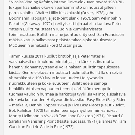
"Nicolas Vinding Refnin ylistetyn Drive-elokuvan myötä 1960-70 -
lukujen kaahailuelokuvien parhaimmisto on noussut jälleen
parrasvaloihin. Walter Hillin Keikkakuski (Driver, 1978), John
Boormanin Tappajan jäljet (Point Blank, 1967), Sam Pekinpahin
Pakotie (Getaway, 1972) ja erityisesti lajin aateliin kuuluva Peter
Yatesin Bullitt muistetaan ruudin ja kuminkäryisestä
toiminnastaan. Bullittin maine juontuu erityisesti San Franciscon
mäkisiä katuja halkovasta pitkästä takaa-ajokohtauksesta ja
McQueenin ärhäkästä Ford Mustangista.
Tammikuussa 2011 kuollut brittiohjaaja Peter Yates ei
varsinaisesti ole kuulunut nimiohjaajien kärkikastiin, mutta
hänen visionäärisyyttään ei voi ainakaan Bullittin tapauksessa
kiistää. Genre-elokuvan muotista huolimatta Bullittilla on selviä
yhtymäkohtia 1960-luvun lopun uuden Hollywoodin
nuorekkuuteen ja kokeilevuuteen. Bullitt edelsi samoja
henkilökohtaisen vapauden teemoja, ärhäkän menopelin
tuomaa vauhdin hurmaa ja harkittuja tyylillisiä valintoja sisältäviä
elokuvia kuin uuden Hollywoodin klassikot Easy Rider (Easy Rider
– matkalla, Dennis Hopper 1969) ja Five Easy Pieces (Rajut kuviot,
Bob Rafelson 1970) tai niiden teemoja myöhemmin varioivat
Monty Hellmannin räväkkä Two-Lane Blacktop (1971), Richard C
Sarafianin Vanishing Point (Nasta laudassa, 1971) ja James William
Guericon Electric Gilde in Blue (1973).