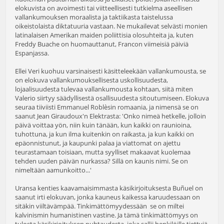
elokuvista on avoimesti tai viitteellisesti tutkielma aseellisen
vallankumouksen moraalista ja taktiikasta taistelussa
oikeistolaista diktatuuria vastaan. Ne mukailevat selvästi monien
latinalaisen Amerikan maiden poliittisia olosuhteita ja, kuten
Freddy Buache on huomauttanut, Francon viimeisiä päiviä
Espanjassa.
Ellei Veri kuohuu varsinaisesti käsitteleekään vallankumousta, se
on elokuva vallankumouksellisesta uskollisuudesta,
lojaalisuudesta tulevaa vallankumousta kohtaan, siitä miten
Valerio siirtyy säädyllisestä osallisuudesta sitoutumiseen. Elokuva
seuraa tiiviisti Emmanuel Roblèsin romaania, ja nimensä se on
saanut Jean Giraudoux'n Elektrasta: 'Onko nimeä hetkelle, jolloin
päivä voittaa yön, niin kuin tänään, kun kaikki on raunioina,
tuhottuna, ja kun ilma kuitenkin on raikasta, ja kun kaikki on
epäonnistunut, ja kaupunki palaa ja viattomat on ajettu
teurastamaan toisiaan, mutta syylliset makaavat kuolemaa
tehden uuden päivän nurkassa? Sillä on kaunis nimi. Se on
nimeltään aamunkoitto...'
Uransa kenties kaavamaisimmasta käsikirjoituksesta Buñuel on
saanut irti elokuvan, jonka kauneus kaikessa karuudessaan on
sitäkin viiltävämpää. Tinkimättömyydessään se on miltei
kalvinismin humanistinen vastine. Ja tämä tinkimättömyys on
tulosta käsikirjoituksen puhtaudesta, joka sallii henkilöille tiettyjä