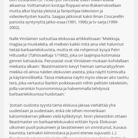
aikaansa. Voittamaton kostaja floppasi ensi-iltakierroksellaan
mutta alkoi löytää yleisöä ja fanipohjaa television ja
videolevitysten kautta. Saagaa jatkoivat kaksi ilman Coscarellin
panosta syntynyttä jatko-osaa (1991, 1996) ja tv-sarja (1999-
2002).
Nalle Virolainen suitsuttaa elokuvaa artikkelissaan 'Miekkoja,
magiaa ja muskeleita, eli melkein kaikki mitä aina olet halunnut
tietää barbaarielokuvista, mutta et ole rohjennut kysyä Petri
Hiltuselta' (Tähtivaeltaja 1/1992), joka on laajimpia kotimaisia
genren katsauksia. Perusasiat ovat Virolaisen mukaan kohdallaan
miekasta alkaen: 'Beastmasterin kevyt hieman samuraityylinen
miekka oli ainoa näiden elokuvien aseista, joka näytti toimivalta
ja käytännölliseltä. Tässä miekassa näytti myös olevan aito taottu
terä, joka vertautui liiankin poikkeavasti niihin peltisiin tekeleisiin,
joilla varsinkin huonommissa ja halvemmalla tehdyissä
barbaarielokuvissa huidotaan.'
'Jostain oudosta syystä tämä elokuva jaksaa viehättää yhä
uudestaan ja uudestaan, enkä ole siihen monenkaan
katsomiskerran jälkeen vielä kyllästynyt. Noin yleisestikin ottaen
Beastmaster on barbaarielokuvaksi erittäin hyvä. Elokuvan
ulkoinen puoli pukuineen ja lavasteineen on onnistunut, kuvaus
kaunista, tarinakin kiinnostava ja juoni etenee sujuvasti. (..)