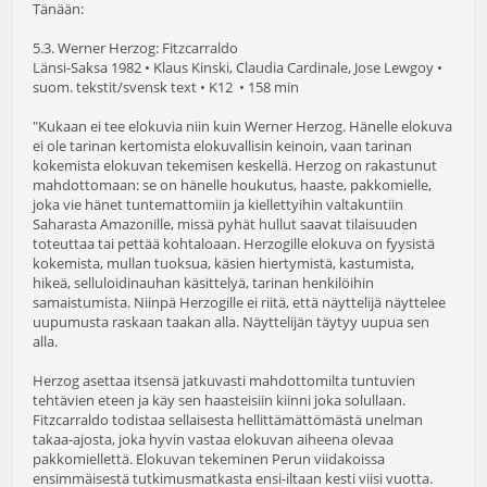
Tänään:
5.3. Werner Herzog: Fitzcarraldo
Länsi-Saksa 1982 • Klaus Kinski, Claudia Cardinale, Jose Lewgoy •
suom. tekstit/svensk text • K12 • 158 min
"Kukaan ei tee elokuvia niin kuin Werner Herzog. Hänelle elokuva
ei ole tarinan kertomista elokuvallisin keinoin, vaan tarinan
kokemista elokuvan tekemisen keskellä. Herzog on rakastunut
mahdottomaan: se on hänelle houkutus, haaste, pakkomielle,
joka vie hänet tuntemattomiin ja kiellettyihin valtakuntiin
Saharasta Amazonille, missä pyhät hullut saavat tilaisuuden
toteuttaa tai pettää kohtaloaan. Herzogille elokuva on fyysistä
kokemista, mullan tuoksua, käsien hiertymistä, kastumista,
hikeä, selluloidinauhan käsittelyä, tarinan henkilöihin
samaistumista. Niinpä Herzogille ei riitä, että näyttelijä näyttelee
uupumusta raskaan taakan alla. Näyttelijän täytyy uupua sen
alla.
Herzog asettaa itsensä jatkuvasti mahdottomilta tuntuvien
tehtävien eteen ja käy sen haasteisiin kiinni joka solullaan.
Fitzcarraldo todistaa sellaisesta hellittämättömästä unelman
takaa-ajosta, joka hyvin vastaa elokuvan aiheena olevaa
pakkomiellettä. Elokuvan tekeminen Perun viidakoissa
ensimmäisestä tutkimusmatkasta ensi-iltaan kesti viisi vuotta.