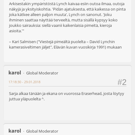
Arkisestakin ympäristöstä Lynch kaivaa esiin outoa ilmaa, outoja
näkyjä ja yksityiskohtia. 'Pidän ajatuksesta, että kaikessa on pinta
joka kätkee alleen paljon muuta', Lynch on sanonut. 'Joku
ihminen saattaa näyttää terveeltä, mutta sisällä kypsyy koko
joukko sairauksia: siellä vaanii kaikenlaisia pimeitä, kieroja
asioita.'"
– Kari Salmisen ("Viestejä pimeältä puolelta – David Lynchin
kamerasiveltimen jäljet", Elävän kuvan vuosikirja 1991) mukaan
karol
Global Moderator
#2
17:18:30 - 29.01.2018
Sarja alkaa tänään ja ekana on vuorossa Eraserhead, josta löytyy
juttua yläpuolelta ^.
karol
Global Moderator