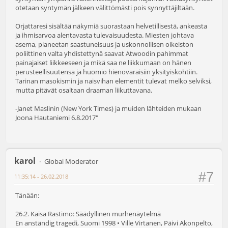
otetaan syntymän jälkeen välittömästi pois synnyttäjiltään.
Orjattaresi sisältää näkymiä suorastaan helvetillisestä, ankeasta
ja ihmisarvoa alentavasta tulevaisuudesta. Miesten johtava
asema, planeetan saastuneisuus ja uskonnollisen oikeiston
poliittinen valta yhdistettynä saavat Atwoodin pahimmat
painajaiset liikkeeseen ja mikä saa ne liikkumaan on hänen
perusteellisuutensa ja huomio hienovaraisiin yksityiskohtiin.
Tarinan masokismin ja naisvihan elementit tulevat melko selviksi,
mutta pitävät osaltaan draaman liikuttavana.
-Janet Maslinin (New York Times) ja muiden lähteiden mukaan
Joona Hautaniemi 6.8.2017"
karol
Global Moderator
#7
11:35:14 - 26.02.2018
Tänään:
26.2. Kaisa Rastimo: Säädyllinen murhenäytelmä
En anständig tragedi, Suomi 1998 • Ville Virtanen, Päivi Akonpelto,