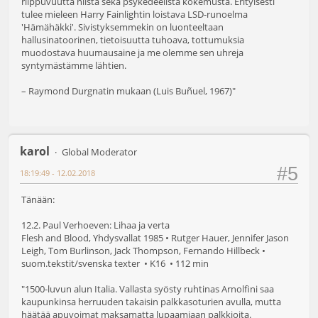
riippuvuutta niistä sekä psykedeelistä kokemusta. Erityisesti
tulee mieleen Harry Fainlightin loistava LSD-runoelma
'Hämähäkki'. Sivistyksemmekin on luonteeltaan
hallusinatoorinen, tietoisuutta tuhoava, tottumuksia
muodostava huumausaine ja me olemme sen uhreja
syntymästämme lähtien.
– Raymond Durgnatin mukaan (Luis Buñuel, 1967)"
karol
Global Moderator
#5
18:19:49 - 12.02.2018
Tänään:
12.2. Paul Verhoeven: Lihaa ja verta
Flesh and Blood, Yhdysvallat 1985 • Rutger Hauer, Jennifer Jason
Leigh, Tom Burlinson, Jack Thompson, Fernando Hillbeck •
suom.tekstit/svenska texter • K16 • 112 min
"1500-luvun alun Italia. Vallasta syösty ruhtinas Arnolfini saa
kaupunkinsa herruuden takaisin palkkasoturien avulla, mutta
häätää apuvoimat maksamatta lupaamiaan palkkioita.