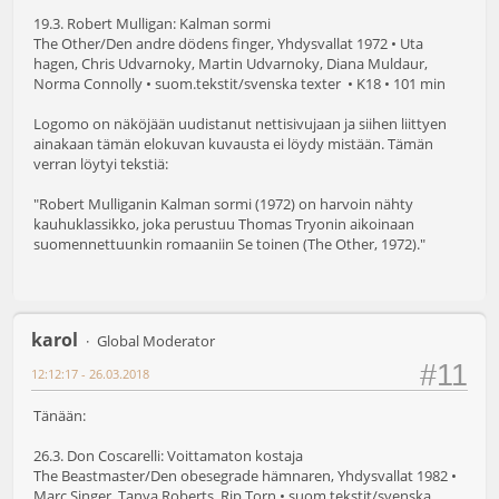
19.3. Robert Mulligan: Kalman sormi
The Other/Den andre dödens finger, Yhdysvallat 1972 • Uta
hagen, Chris Udvarnoky, Martin Udvarnoky, Diana Muldaur,
Norma Connolly • suom.tekstit/svenska texter • K18 • 101 min
Logomo on näköjään uudistanut nettisivujaan ja siihen liittyen
ainakaan tämän elokuvan kuvausta ei löydy mistään. Tämän
verran löytyi tekstiä:
"Robert Mulliganin Kalman sormi (1972) on harvoin nähty
kauhuklassikko, joka perustuu Thomas Tryonin aikoinaan
suomennettuunkin romaaniin Se toinen (The Other, 1972)."
karol
Global Moderator
#11
12:12:17 - 26.03.2018
Tänään:
26.3. Don Coscarelli: Voittamaton kostaja
The Beastmaster/Den obesegrade hämnaren, Yhdysvallat 1982 •
Marc Singer, Tanya Roberts, Rip Torn • suom.tekstit/svenska