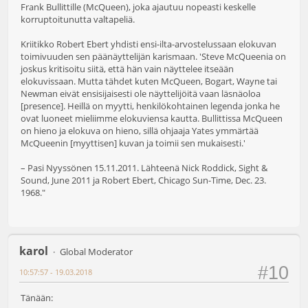
Frank Bullittille (McQueen), joka ajautuu nopeasti keskelle
korruptoitunutta valtapeliä.
Kriitikko Robert Ebert yhdisti ensi-ilta-arvostelussaan elokuvan
toimivuuden sen päänäyttelijän karismaan. 'Steve McQueenia on
joskus kritisoitu siitä, että hän vain näyttelee itseään
elokuvissaan. Mutta tähdet kuten McQueen, Bogart, Wayne tai
Newman eivät ensisijaisesti ole näyttelijöitä vaan läsnäoloa
[presence]. Heillä on myytti, henkilökohtainen legenda jonka he
ovat luoneet mieliimme elokuviensa kautta. Bullittissa McQueen
on hieno ja elokuva on hieno, sillä ohjaaja Yates ymmärtää
McQueenin [myyttisen] kuvan ja toimii sen mukaisesti.'
– Pasi Nyyssönen 15.11.2011. Lähteenä Nick Roddick, Sight &
Sound, June 2011 ja Robert Ebert, Chicago Sun-Time, Dec. 23.
1968."
karol
Global Moderator
#10
10:57:57 - 19.03.2018
Tänään: