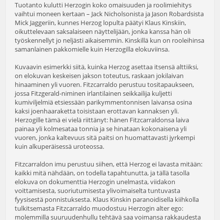
Tuotanto kulutti Herzogin koko omaisuuden ja roolimiehitys
vaihtui moneen kertaan – Jack Nicholsonista ja Jason Robardsista
Mick Jaggeriin, kunnes Herzog lopulta päätyi Klaus Kinskiin,
oikuttelevaan saksalaiseen näyttelijään, jonka kanssa hän oli
työskennellyt jo neljästi aikaisemmin. Kinskillä kun on rooleihinsa
samanlainen pakkomielle kuin Herzogilla elokuviinsa.
Kuvaavin esimerkki siitä, kuinka Herzog asettaa itsensä alttiiksi,
on elokuvan keskeisen jakson toteutus, raskaan jokilaivan
hinaaminen yli vuoren. Fitzcarraldo perustuu tositapaukseen,
jossa Fitzgerald-niminen irlantilainen seikkailija kuljetti
kumiviljelmiä etsiessään parikymmentonnisen laivansa osina
kaksi joenhaaraketta toisistaan erottavan kannaksen yli.
Herzogille tämä ei vielä riittänyt: hänen Fitzcarraldonsa laiva
painaa yli kolmesataa tonnia ja se hinataan kokonaisena yli
vuoren, jonka kaltevuus sitä paitsi on huomattavasti jyrkempi
kuin alkuperäisessä uroteossa.
Fitzcarraldon imu perustuu siihen, että Herzog ei lavasta mitään:
kaikki mitä nähdään, on todella tapahtunutta, ja tällä tasolla
elokuva on dokumenttia Herzogin unelmasta, viidakon
voittamisesta, suoriutumisesta ylivoimaiselta tuntuvasta
fyysisestä ponnistuksesta. Klaus Kinskin paranoidisella kiihkolla
tulkitsemasta Fitzcarraldo muodostuu Herzogin alter ego:
molemmilla suuruudenhullu tehtävä saa voimansa rakkaudesta