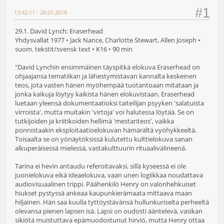
#1
13:42:11 - 26.01.2018
29.1. David Lynch: Eraserhead
Yhdysvallat 1977 • Jack Nance, Charlotte Stewart, Allen Joseph •
suom. tekstit/svensk text • K16 • 90 min
"David Lynchin ensimmäinen täyspitkä elokuva Eraserhead on
ohjaajansa tematiikan ja lähestymistavan kannalta keskeinen
teos, jota vasten hänen myöhempää tuotantoaan mitataan ja
jonka kaikuja löytyy kaikista hänen elokuvistaan. Eraserhead
luetaan yleensä dokumentaatioksi taiteilijan psyyken 'salatuista
virroista', mutta muitakin 'virtoja' voi halutessa löytää. Se on
tutkijoiden ja kriitikoiden hellimä 'mestariteos', vaikka
ponnistaakin eksploitaatioelokuvan hämärältä vyöhykkeeltä.
Toisaalta se on yönäytöksissä kulutettu kulttielokuva sanan
alkuperäisessä mielessä, vastakulttuurin rituaalivälineenä.
Tarina ei hevin antaudu referoitavaksi, sillä kyseessä ei ole
juonielokuva eikä ideaelokuva, vaan unen logiikkaa noudattava
audiovisuaalinen trippi. Päähenkilö Henry on valonhehkuiset
hiukset pystyssä ankeaa kaupunkierämaata mittaava maan
hiljainen. Hän saa kuulla tyttöystävänsä hullunkuriselta perheeltä
olevansa pienen lapsen isä. Lapsi on oudosti ääntelevä, vasikan
sikiötä muistuttava epämuodostunut hirviö, mutta Henry ottaa