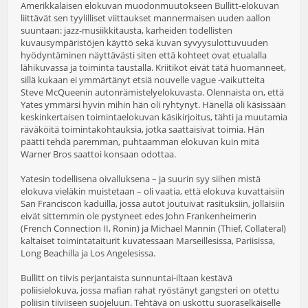
Amerikkalaisen elokuvan muodonmuutokseen Bullitt-elokuvan
liittävät sen tyylilliset viittaukset mannermaisen uuden aallon
suuntaan: jazz-musiikkitausta, karheiden todellisten
kuvausympäristöjen käyttö sekä kuvan syvyysulottuvuuden
hyödyntäminen näyttävästi siten että kohteet ovat etualalla
lähikuvassa ja toiminta taustalla. Kriitikot eivät tätä huomanneet,
sillä kukaan ei ymmärtänyt etsiä nouvelle vague -vaikutteita
Steve McQueenin autonrämistelyelokuvasta. Olennaista on, että
Yates ymmärsi hyvin mihin hän oli ryhtynyt. Hänellä oli käsissään
keskinkertaisen toimintaelokuvan käsikirjoitus, tähti ja muutamia
räväköitä toimintakohtauksia, jotka saattaisivat toimia. Hän
päätti tehdä paremman, puhtaamman elokuvan kuin mitä
Warner Bros saattoi konsaan odottaa.
Yatesin todellisena oivalluksena – ja suurin syy siihen mistä
elokuva vieläkin muistetaan – oli vaatia, että elokuva kuvattaisiin
San Franciscon kaduilla, jossa autot joutuivat rasituksiin, jollaisiin
eivät sittemmin ole pystyneet edes John Frankenheimerin
(French Connection II, Ronin) ja Michael Mannin (Thief, Collateral)
kaltaiset toimintataiturit kuvatessaan Marseillesissa, Pariisissa,
Long Beachilla ja Los Angelesissa.
Bullitt on tiivis perjantaista sunnuntai-iltaan kestävä
poliisielokuva, jossa mafian rahat ryöstänyt gangsteri on otettu
poliisin tiiviiseen suojeluun. Tehtävä on uskottu suoraselkäiselle