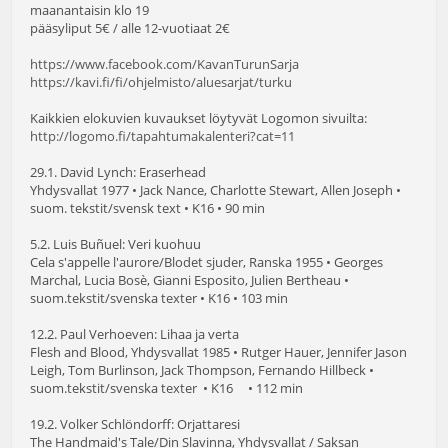
maanantaisin klo 19
pääsyliput 5€ / alle 12-vuotiaat 2€
https://www.facebook.com/KavanTurunSarja
https://kavi.fi/fi/ohjelmisto/aluesarjat/turku
Kaikkien elokuvien kuvaukset löytyvät Logomon sivuilta:
http://logomo.fi/tapahtumakalenteri?cat=11
29.1. David Lynch: Eraserhead
Yhdysvallat 1977 • Jack Nance, Charlotte Stewart, Allen Joseph •
suom. tekstit/svensk text • K16 • 90 min
5.2. Luis Buñuel: Veri kuohuu
Cela s'appelle l'aurore/Blodet sjuder, Ranska 1955 • Georges
Marchal, Lucia Bosè, Gianni Esposito, Julien Bertheau •
suom.tekstit/svenska texter • K16 • 103 min
12.2. Paul Verhoeven: Lihaa ja verta
Flesh and Blood, Yhdysvallat 1985 • Rutger Hauer, Jennifer Jason
Leigh, Tom Burlinson, Jack Thompson, Fernando Hillbeck •
suom.tekstit/svenska texter • K16 • 112 min
19.2. Volker Schlöndorff: Orjattaresi
The Handmaid's Tale/Din Slavinna, Yhdysvallat / Saksan