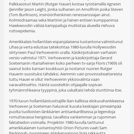
Palkkasoturi Martin (Rutger Hauer) kostaa ryöstämällä Agnesin
(Jennifer Jason Leigh), jonka sulhanen on Arnolfinin poika Steven
(Tom Burlinson), insinöörihenkinen renessanssiajan airut.
Kolmiodraamaa sekä Martinin ja hänen entisen kumppaninsa
Hawkwoodin välisiä kamppailuja mutkistaa alueella riehuva
ruttoepidemia.
Amerikkalais-hollantilais-espanjalaisena tuotantona valmistunut
Lihaa ja verta edustaa taitekohtaa 1980-luvulla Hollywoodiin
siirtyneen Paul Verhoevenin uralla. Käsikirjoituksen varhaisin
versio valmistui 1971. Verhoevenin ja käsikirjoittaja Gerard
Soetemanin ritariaiheinen koko perheen tv-sarja Floris (1969) oli
saanut koko kansan koukkuun ja nostanut nuoren Rutger
Hauerin suosituksi tähdeksi. Aiemmin vain provinssiteattereista
tuttu Hauer ei ollut Verhoevenin ykkösvalinta vaan
varavaihtoehto. Häntä suositeltiin ohjaajalle sopivan
tyhmänrohkeana tyyppinä, joka uskaltaisi tehdä stunttinsa itse.
1970-luvun hollantilaistuottajille liian kalliissa elokuvahankkeessa
Verhoeven ja Soeteman halusivat kuvata keskiajan pimeämpää
puolta tuolloisten länkkärien antisankarillisessa ja legendoja
romuttavassa hengessä, tavallista vankemman ja rujomman
faktatiedon voimalla. Projektiin 1980-luvulla tarttunut
amerikkalainen tuotantoyhtiö Orion Pictures vaati Sam
Peckinpah -tyyppiseen äijäskenaarioon lisää rakkautta.