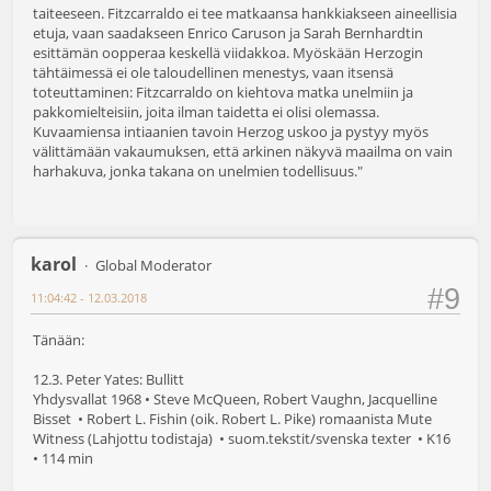
taiteeseen. Fitzcarraldo ei tee matkaansa hankkiakseen aineellisia
etuja, vaan saadakseen Enrico Caruson ja Sarah Bernhardtin
esittämän oopperaa keskellä viidakkoa. Myöskään Herzogin
tähtäimessä ei ole taloudellinen menestys, vaan itsensä
toteuttaminen: Fitzcarraldo on kiehtova matka unelmiin ja
pakkomielteisiin, joita ilman taidetta ei olisi olemassa.
Kuvaamiensa intiaanien tavoin Herzog uskoo ja pystyy myös
välittämään vakaumuksen, että arkinen näkyvä maailma on vain
harhakuva, jonka takana on unelmien todellisuus."
karol
Global Moderator
#9
11:04:42 - 12.03.2018
Tänään:
12.3. Peter Yates: Bullitt
Yhdysvallat 1968 • Steve McQueen, Robert Vaughn, Jacquelline
Bisset • Robert L. Fishin (oik. Robert L. Pike) romaanista Mute
Witness (Lahjottu todistaja) • suom.tekstit/svenska texter • K16
• 114 min