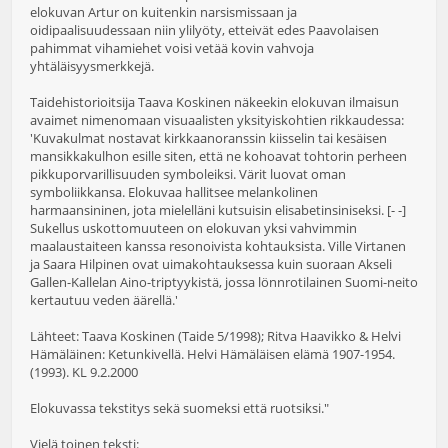
elokuvan Artur on kuitenkin narsismissaan ja
oidipaalisuudessaan niin ylilyöty, etteivät edes Paavolaisen
pahimmat vihamiehet voisi vetää kovin vahvoja
yhtäläisyysmerkkejä.
Taidehistorioitsija Taava Koskinen näkeekin elokuvan ilmaisun
avaimet nimenomaan visuaalisten yksityiskohtien rikkaudessa:
'Kuvakulmat nostavat kirkkaanoranssin kiisselin tai kesäisen
mansikkakulhon esille siten, että ne kohoavat tohtorin perheen
pikkuporvarillisuuden symboleiksi. Värit luovat oman
symboliikkansa. Elokuvaa hallitsee melankolinen
harmaansininen, jota mielelläni kutsuisin elisabetinsiniseksi. [- -]
Sukellus uskottomuuteen on elokuvan yksi vahvimmin
maalaustaiteen kanssa resonoivista kohtauksista. Ville Virtanen
ja Saara Hilpinen ovat uimakohtauksessa kuin suoraan Akseli
Gallen-Kallelan Aino-triptyykistä, jossa lönnrotilainen Suomi-neito
kertautuu veden äärellä.'
Lähteet: Taava Koskinen (Taide 5/1998); Ritva Haavikko & Helvi
Hämäläinen: Ketunkivellä. Helvi Hämäläisen elämä 1907-1954.
(1993). KL 9.2.2000
Elokuvassa tekstitys sekä suomeksi että ruotsiksi."
Vielä toinen teksti: