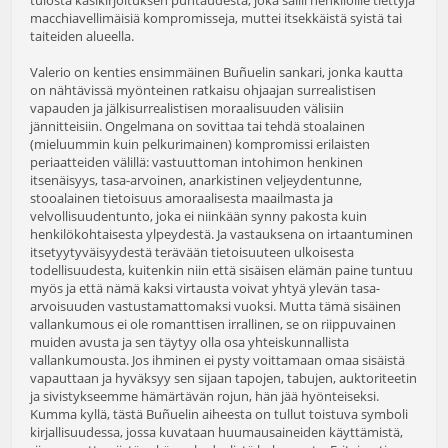
macchiavellimäisiä kompromisseja, muttei itsekkäistä syistä tai
taiteiden alueella.
Valerio on kenties ensimmäinen Buñuelin sankari, jonka kautta
on nähtävissä myönteinen ratkaisu ohjaajan surrealistisen
vapauden ja jälkisurrealistisen moraalisuuden välisiin
jännitteisiin. Ongelmana on sovittaa tai tehdä stoalainen
(mieluummin kuin pelkurimainen) kompromissi erilaisten
periaatteiden välillä: vastuuttoman intohimon henkinen
itsenäisyys, tasa-arvoinen, anarkistinen veljeydentunne,
stooalainen tietoisuus amoraalisesta maailmasta ja
velvollisuudentunto, joka ei niinkään synny pakosta kuin
henkilökohtaisesta ylpeydestä. Ja vastauksena on irtaantuminen
itsetyytyväisyydestä terävään tietoisuuteen ulkoisesta
todellisuudesta, kuitenkin niin että sisäisen elämän paine tuntuu
myös ja että nämä kaksi virtausta voivat yhtyä ylevän tasa-
arvoisuuden vastustamattomaksi vuoksi. Mutta tämä sisäinen
vallankumous ei ole romanttisen irrallinen, se on riippuvainen
muiden avusta ja sen täytyy olla osa yhteiskunnallista
vallankumousta. Jos ihminen ei pysty voittamaan omaa sisäistä
vapauttaan ja hyväksyy sen sijaan tapojen, tabujen, auktoriteetin
ja sivistykseemme hämärtävän rojun, hän jää hyönteiseksi.
Kumma kyllä, tästä Buñuelin aiheesta on tullut toistuva symboli
kirjallisuudessa, jossa kuvataan huumausaineiden käyttämistä,