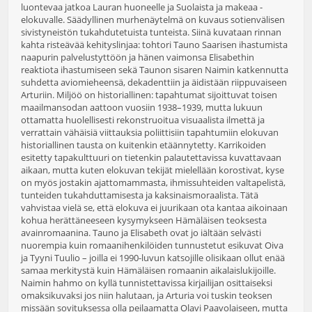
luontevaa jatkoa Lauran huoneelle ja Suolaista ja makeaa -
elokuvalle. Säädyllinen murhenäytelmä on kuvaus sotienvälisen
sivistyneistön tukahdutetuista tunteista. Siinä kuvataan rinnan
kahta risteävää kehityslinjaa: tohtori Tauno Saarisen ihastumista
naapurin palvelustyttöön ja hänen vaimonsa Elisabethin
reaktiota ihastumiseen sekä Taunon sisaren Naimin katkennutta
suhdetta aviomieheensä, dekadenttiin ja äidistään riippuvaiseen
Arturiin. Miljöö on historiallinen: tapahtumat sijoittuvat toisen
maailmansodan aattoon vuosiin 1938–1939, mutta lukuun
ottamatta huolellisesti rekonstruoitua visuaalista ilmettä ja
verrattain vähäisiä viittauksia poliittisiin tapahtumiin elokuvan
historiallinen tausta on kuitenkin etäännytetty. Karrikoiden
esitetty tapakulttuuri on tietenkin palautettavissa kuvattavaan
aikaan, mutta kuten elokuvan tekijät mielellään korostivat, kyse
on myös jostakin ajattomammasta, ihmissuhteiden valtapelistä,
tunteiden tukahduttamisesta ja kaksinaismoraalista. Tätä
vahvistaa vielä se, että elokuva ei juurikaan ota kantaa aikoinaan
kohua herättäneeseen kysymykseen Hämäläisen teoksesta
avainromaanina. Tauno ja Elisabeth ovat jo iältään selvästi
nuorempia kuin romaanihenkilöiden tunnustetut esikuvat Oiva
ja Tyyni Tuulio – joilla ei 1990-luvun katsojille olisikaan ollut enää
samaa merkitystä kuin Hämäläisen romaanin aikalaislukijoille.
Naimin hahmo on kyllä tunnistettavissa kirjailijan osittaiseksi
omaksikuvaksi jos niin halutaan, ja Arturia voi tuskin teoksen
missään sovituksessa olla peilaamatta Olavi Paavolaiseen, mutta