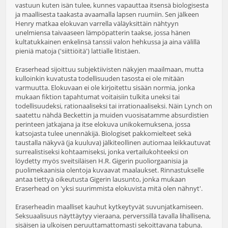
vastuun kuten isän tulee, kunnes vapauttaa itsensä biologisesta
ja maallisesta taakasta avaamalla lapsen ruumiin. Sen jälkeen
Henry matkaa elokuvan varrella väläyksittäin nähtyyn
unelmiensa taivaaseen lämpöpatterin taakse, jossa hänen
kultatukkainen enkelinsä tanssii valon hehkussa ja aina välillä
pieniä matoja ('siittiöitä') lattialle litistäen.
Eraserhead sijoittuu subjektiivisten näkyjen maailmaan, mutta
kulloinkin kuvatusta todellisuuden tasosta ei ole mitään
varmuutta. Elokuvaan ei ole kirjoitettu sisään normia, jonka
mukaan fiktion tapahtumat voitaisiin tulkita uneksi tai
todellisuudeksi, rationaaliseksi tai irrationaaliseksi. Näin Lynch on
saatettu nähdä Beckettin ja muiden vuosisatamme absurdistien
perinteen jatkajana ja itse elokuva unikokemuksena, jossa
katsojasta tulee unennäkijä. Biologiset pakkomielteet sekä
taustalla näkyvä (ja kuuluva) jälkiteollinen autiomaa leikkautuvat
surrealistiseksi kohtaamiseksi, jonka vertailukohteeksi on
löydetty myös sveitsiläisen H.R. Gigerin puoliorgaanisia ja
puolimekaanisia olentoja kuvaavat maalaukset. Rinnastukselle
antaa tiettyä oikeutusta Gigerin lausunto, jonka mukaan
Eraserhead on 'yksi suurimmista elokuvista mitä olen nähnyt'.
Eraserheadin maalliset kauhut kytkeytyvät suvunjatkamiseen.
Seksuaalisuus näyttäytyy vieraana, perverssillä tavalla lihallisena,
sisäisen ja ulkoisen peruuttamattomasti sekoittavana tabuna.