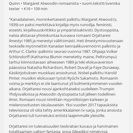
Quinn • Margaret Atwoodin romaanista • suom.tekstit/svenska
texter • K16 • 109 min
"Kanadalainen, moninkertaisesti palkittu Margaret Atwood (s.
1939) on paitsi merkittävä kirjailija myös runoilija, feministi,
esseisti, kirjallisuuskriitikko ja ympäristöaktivisti. Dystooppista,
naisia alistavaa yhteiskuntaa kuvaava romaani Orjattaresi
ilmestyi 1985 ja menestyi välittömästi. Heti ilmestymisvuotenaan
teokselle myönnettiin Kanadan kenraalikuvernöörin palkinto ja
Arthur C. Clarke -palkinto seurasi vuonna 1987. Ohjaaja Volker
Schlöndorff (Katharina Blumin menetetty maine, Peltirumpu)
tarttui kiinnostavaan aiheeseen 1989 ja teki elokuvaversion
pääosissa Natasha Richardson, Robert Duvall ja Faye Dunaway.
Käsikirjoituksen muokkasi ansioitunut, Nobel-palkittu Harold
Pinter, musiikin elokuvaan työsti Ryûchi Sakamoto. Romaanin
voima ja merkitys ei ole laantunut yli kolmenkymmenen vuoden
aikana. Orjattaresi nousi ajankohtaiseksi uudelleen Trumpin
Yhdysvalloissa ja Atwoodin dystopiasta tuli jälleen todellinen
ilmiö. Romaani nousi nimittäin myyntilistojen kärkeen ja
mielenosoitusten iskulauseisiin. Yksi vuoden 2017 tapauksista
televisiossa oli siitä tehty amerikkalainen tv-sarja, jonka ansiosta
Orjattaresi tuli tunnetuksi entistä laajemmalle yleisölle.
Orjattaresi on tulevaisuuden teokratian kuvaus ja harvinainen
totalitaarisen valtion fantasia, jossa Gileadiksi nimetyssä