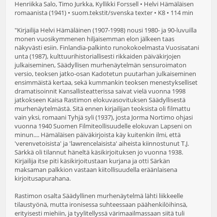
Henriikka Salo, Timo Jurkka, Kyllikki Forssell • Helvi Hämäläisen
romaanista (1941) • suom.tekstit/svenska texter • K8 • 114 min
"Kirjailija Helvi Hämäläinen (1907-1998) nousi 1980- ja 90-luvuilla
monen vuosikymmenen hiljaisemman elon jälkeen taas
näkyvästi esiin. Finlandia-palkinto runokokoelmasta Vuosisatani
unta (1987), kulttuurihistoriallisesti rikkaiden päiväkirjojen
julkaiseminen, Säädyllisen murhenäytelmän sensuroimaton
versio, teoksen jatko-osan Kadotetun puutarhan julkaiseminen
ensimmäistä kertaa, sekä kummankin teoksen menestykselliset
dramatisoinnit Kansallisteatterissa saivat vielä vuonna 1998
jatkokseen Kaisa Rastimon elokuvasovituksen Säädyllisestä
murhenäytelmästä. Sitä ennen kirjailijan teoksista oli filmattu
vain yksi, romaani Tyhjä syli (1937), josta Jorma Nortimo ohjasi
vuonna 1940 Suomen Filmiteollisuudelle elokuvan Lapseni on
minun.... Hämäläisen päiväkirjoista käy kuitenkin ilmi, että
'verenvetoisista' ja 'lawrencelaisista' aiheista kiinnostunut T.J.
Särkkä oli tilannut häneltä käsikirjoituksen jo vuonna 1938.
Kirjailija itse piti käsikirjoitustaan kurjana ja otti Särkän
maksaman palkkion vastaan kiitollisuudella eräänlaisena
kirjoitusapurahana.
Rastimon osalta Säädyllinen murhenäytelmä lähti liikkeelle
tilaustyönä, mutta ironisessa suhteessaan päähenkilöihinsä,
erityisesti miehiin, ja tyylitellyssä värimaailmassaan siitä tuli