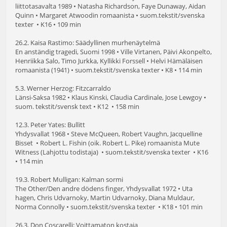
liittotasavalta 1989 • Natasha Richardson, Faye Dunaway, Aidan
Quinn • Margaret Atwoodin romaanista • suom.tekstit/svenska
texter • K16 • 109 min
26.2. Kaisa Rastimo: Säädyllinen murhenäytelmä
En anständig tragedi, Suomi 1998 • Ville Virtanen, Päivi Akonpelto,
Henriikka Salo, Timo Jurkka, Kyllikki Forssell • Helvi Hämäläisen
romaanista (1941) • suom.tekstit/svenska texter • K8 • 114 min
5.3. Werner Herzog: Fitzcarraldo
Länsi-Saksa 1982 • Klaus Kinski, Claudia Cardinale, Jose Lewgoy •
suom. tekstit/svensk text • K12 • 158 min
12.3. Peter Yates: Bullitt
Yhdysvallat 1968 • Steve McQueen, Robert Vaughn, Jacquelline
Bisset • Robert L. Fishin (oik. Robert L. Pike) romaanista Mute
Witness (Lahjottu todistaja) • suom.tekstit/svenska texter • K16
• 114 min
19.3. Robert Mulligan: Kalman sormi
The Other/Den andre dödens finger, Yhdysvallat 1972 • Uta
hagen, Chris Udvarnoky, Martin Udvarnoky, Diana Muldaur,
Norma Connolly • suom.tekstit/svenska texter • K18 • 101 min
26.3. Don Coscarelli: Voittamaton kostaja