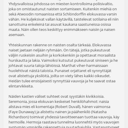
Yhdysvalloissa johdossa on miesten kontrolloima poliisivaltio,
joka on omistautunut naisten sortamiseen. Kuitenkin miehiä on
sekä Atwoodin romaanissa että Schlöndorffin elokuvassa varsin
vähän. He kuljeksivat vallan käytävillä, taistelevat sotilaina eli niin
sanottuina enkeleinä tai asuvat kaukana saastuneissa osissa
maata. Näin ollen teos keskittyy enimmäkseen naisiin ja naisen
asemaan.
Yhteiskunnan rakenne on naisten osalta tärkeää. Elokuvassa
naiset jaetaan neljään ryhmään. On tätejä, jotka pukeutuvat
väljiin ruskeisiin asuihin ja korkokenkiin ja opettavat moraalista
hurskautta ja lakia. Vaimoiksi kutsutut pukeutuvat siniseen ja he
johtavat suuria taloja lähiöissä. Marthat viher-harmaissaan
huolehtivat näistä taloista. Punaiset orjattaret eli synnyttäjät
ovat alistettuja yksilöitä, joilta on viety lähes kaikki oikeudet.
Heidän tulee ensisijaisesti synnyttää vauvoja ja he saavat ostaa
elintarvikkeita.
Näiden kastien väliset suhteet ovat syystäkin kivikkoisia.
Seremonia, jossa elokuvan keskeiset henkilöhahmot: naisia
alistava mies eli komentaja (Robert Duvall), hänen vaimonsa
(Faye Dunaway) ja alistettu nainen ja päähenkilö (Natasha
Richardson) toimivat yhdessä tavoitteenaan tuottaa vauvoja, käy
hermoille. Hermoja raastava tunnelma luonnehtii myös vauvojen
syntymän ympärille rakennettuja puutarhajuhlia. Vastasyntyneet