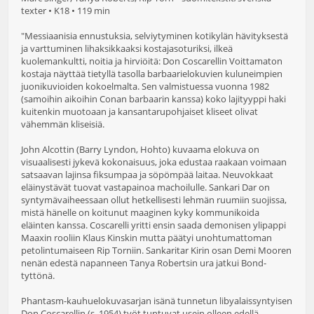
texter • K18 • 119 min
"Messiaanisia ennustuksia, selviytyminen kotikylän hävityksestä
ja varttuminen lihaksikkaaksi kostajasoturiksi, ilkeä
kuolemankultti, noitia ja hirviöitä: Don Coscarellin Voittamaton
kostaja näyttää tietyllä tasolla barbaarielokuvien kuluneimpien
juonikuvioiden kokoelmalta. Sen valmistuessa vuonna 1982
(samoihin aikoihin Conan barbaarin kanssa) koko lajityyppi haki
kuitenkin muotoaan ja kansantarupohjaiset kliseet olivat
vähemmän kliseisiä.
John Alcottin (Barry Lyndon, Hohto) kuvaama elokuva on
visuaalisesti jykevä kokonaisuus, joka edustaa raakaan voimaan
satsaavan lajinsa fiksumpaa ja söpömpää laitaa. Neuvokkaat
eläinystävät tuovat vastapainoa machoilulle. Sankari Dar on
syntymävaiheessaan ollut hetkellisesti lehmän ruumiin suojissa,
mistä hänelle on koitunut maaginen kyky kommunikoida
eläinten kanssa. Coscarelli yritti ensin saada demonisen ylipappi
Maaxin rooliin Klaus Kinskin mutta päätyi unohtumattoman
petolintumaiseen Rip Torniin. Sankaritar Kirin osan Demi Mooren
nenän edestä napanneen Tanya Robertsin ura jatkui Bond-
tyttönä.
Phantasm-kauhuelokuvasarjan isänä tunnetun libyalaissyntyisen
Don Coscarellin (s. 1954) työt tuntuvat usein olleen edellä