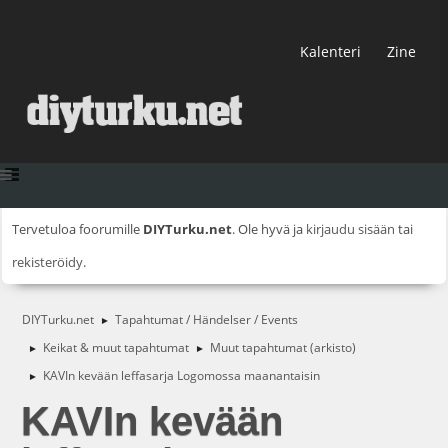
Kalenteri
Zine
Tervetuloa foorumille
DIYTurku.net
. Ole hyvä ja
kirjaudu sisään
tai
rekisteröidy
.
DIYTurku.net
Tapahtumat / Händelser / Events
►
Keikat & muut tapahtumat
Muut tapahtumat (arkisto)
►
►
KAVIn kevään leffasarja Logomossa maanantaisin
►
KAVIn kevään