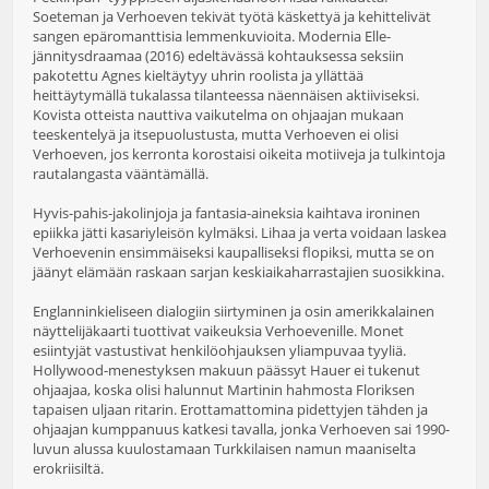
Soeteman ja Verhoeven tekivät työtä käskettyä ja kehittelivät
sangen epäromanttisia lemmenkuvioita. Modernia Elle-
jännitysdraamaa (2016) edeltävässä kohtauksessa seksiin
pakotettu Agnes kieltäytyy uhrin roolista ja yllättää
heittäytymällä tukalassa tilanteessa näennäisen aktiiviseksi.
Kovista otteista nauttiva vaikutelma on ohjaajan mukaan
teeskentelyä ja itsepuolustusta, mutta Verhoeven ei olisi
Verhoeven, jos kerronta korostaisi oikeita motiiveja ja tulkintoja
rautalangasta vääntämällä.
Hyvis-pahis-jakolinjoja ja fantasia-aineksia kaihtava ironinen
epiikka jätti kasariyleisön kylmäksi. Lihaa ja verta voidaan laskea
Verhoevenin ensimmäiseksi kaupalliseksi flopiksi, mutta se on
jäänyt elämään raskaan sarjan keskiaikaharrastajien suosikkina.
Englanninkieliseen dialogiin siirtyminen ja osin amerikkalainen
näyttelijäkaarti tuottivat vaikeuksia Verhoevenille. Monet
esiintyjät vastustivat henkilöohjauksen yliampuvaa tyyliä.
Hollywood-menestyksen makuun päässyt Hauer ei tukenut
ohjaajaa, koska olisi halunnut Martinin hahmosta Floriksen
tapaisen uljaan ritarin. Erottamattomina pidettyjen tähden ja
ohjaajan kumppanuus katkesi tavalla, jonka Verhoeven sai 1990-
luvun alussa kuulostamaan Turkkilaisen namun maaniselta
erokriisiltä.