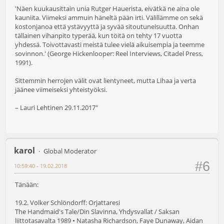
'Näen kuukausittain unia Rutger Hauerista, eivätkä ne aina ole
kauniita. Viimeksi ammuin häneltä pään irti. Välillämme on sekä
kostonjanoa että ystävyyttä ja syvää sitoutuneisuutta. Onhan
tällainen vihanpito typerää, kun töitä on tehty 17 vuotta
yhdessä. Toivottavasti meistä tulee vielä aikuisempia ja teemme
sovinnon.' (George Hickenlooper: Reel Interviews, Citadel Press,
1991).
Sittemmin herrojen välit ovat lientyneet, mutta Lihaa ja verta
jäänee viimeiseksi yhteistyöksi.
– Lauri Lehtinen 29.11.2017"
karol
Global Moderator
#6
10:59:40 - 19.02.2018
Tänään:
19.2. Volker Schlöndorff: Orjattaresi
The Handmaid's Tale/Din Slavinna, Yhdysvallat / Saksan
liittotasavalta 1989 • Natasha Richardson, Faye Dunaway, Aidan