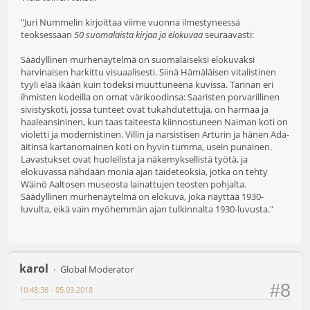
"Juri Nummelin kirjoittaa viime vuonna ilmestyneessä
teoksessaan
50 suomalaista kirjaa ja elokuvaa
seuraavasti:
Säädyllinen murhenäytelmä on suomalaiseksi elokuvaksi
harvinaisen harkittu visuaalisesti. Siinä Hämäläisen vitalistinen
tyyli elää ikään kuin todeksi muuttuneena kuvissa. Tarinan eri
ihmisten kodeilla on omat värikoodinsa: Saaristen porvarillinen
sivistyskoti, jossa tunteet ovat tukahdutettuja, on harmaa ja
haaleansininen, kun taas taiteesta kiinnostuneen Naiman koti on
violetti ja modernistinen. Villin ja narsistisen Arturin ja hänen Ada-
äitinsä kartanomainen koti on hyvin tumma, usein punainen.
Lavastukset ovat huolellista ja näkemyksellistä työtä, ja
elokuvassa nähdään monia ajan taideteoksia, jotka on tehty
Wäinö Aaltosen museosta lainattujen teosten pohjalta.
Säädyllinen murhenäytelmä on elokuva, joka näyttää 1930-
luvulta, eikä vain myöhemmän ajan tulkinnalta 1930-luvusta."
karol
Global Moderator
#8
10:48:38 - 05.03.2018