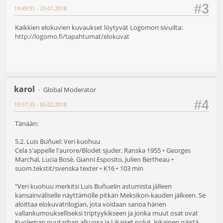
#3
19:49:31 - 29.01.2018
Kaikkien elokuvien kuvaukset löytyvät Logomon sivuilta:
http://logomo.fi/tapahtumat/elokuvat
karol
Global Moderator
#4
10:57:33 - 05.02.2018
Tänään:
5.2. Luis Buñuel: Veri kuohuu
Cela s'appelle l'aurore/Blodet sjuder, Ranska 1955 • Georges
Marchal, Lucia Bosè, Gianni Esposito, Julien Bertheau •
suom.tekstit/svenska texter • K16 • 103 min
"Veri kuohuu merkitsi Luis Buñuelin astumista jälleen
kansainväliselle näyttämölle pitkän Meksikon-kauden jälkeen. Se
aloittaa elokuvatrilogian, jota voidaan sanoa hänen
vallankumoukselliseksi triptyykikseen ja jonka muut osat ovat
Kuoleman puutarhan alkuosa ja Likaiset polut. Jokainen näistä