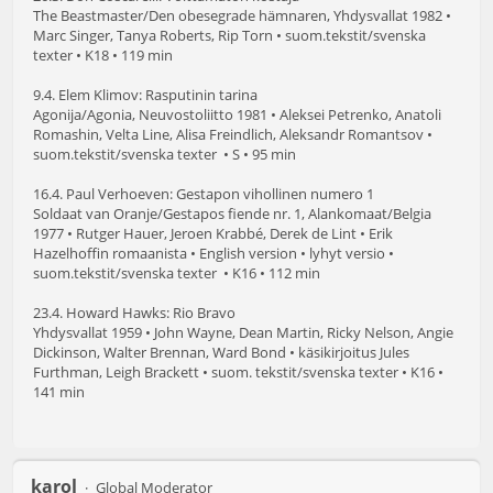
The Beastmaster/Den obesegrade hämnaren, Yhdysvallat 1982 •
Marc Singer, Tanya Roberts, Rip Torn • suom.tekstit/svenska
texter • K18 • 119 min
9.4. Elem Klimov: Rasputinin tarina
Agonija/Agonia, Neuvostoliitto 1981 • Aleksei Petrenko, Anatoli
Romashin, Velta Line, Alisa Freindlich, Aleksandr Romantsov •
suom.tekstit/svenska texter • S • 95 min
16.4. Paul Verhoeven: Gestapon vihollinen numero 1
Soldaat van Oranje/Gestapos fiende nr. 1, Alankomaat/Belgia
1977 • Rutger Hauer, Jeroen Krabbé, Derek de Lint • Erik
Hazelhoffin romaanista • English version • lyhyt versio •
suom.tekstit/svenska texter • K16 • 112 min
23.4. Howard Hawks: Rio Bravo
Yhdysvallat 1959 • John Wayne, Dean Martin, Ricky Nelson, Angie
Dickinson, Walter Brennan, Ward Bond • käsikirjoitus Jules
Furthman, Leigh Brackett • suom. tekstit/svenska texter • K16 •
141 min
karol
Global Moderator