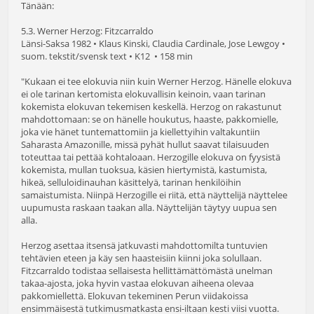
Tänään:
5.3. Werner Herzog: Fitzcarraldo
Länsi-Saksa 1982 • Klaus Kinski, Claudia Cardinale, Jose Lewgoy •
suom. tekstit/svensk text • K12 • 158 min
"Kukaan ei tee elokuvia niin kuin Werner Herzog. Hänelle elokuva
ei ole tarinan kertomista elokuvallisin keinoin, vaan tarinan
kokemista elokuvan tekemisen keskellä. Herzog on rakastunut
mahdottomaan: se on hänelle houkutus, haaste, pakkomielle,
joka vie hänet tuntemattomiin ja kiellettyihin valtakuntiin
Saharasta Amazonille, missä pyhät hullut saavat tilaisuuden
toteuttaa tai pettää kohtaloaan. Herzogille elokuva on fyysistä
kokemista, mullan tuoksua, käsien hiertymistä, kastumista,
hikeä, selluloidinauhan käsittelyä, tarinan henkilöihin
samaistumista. Niinpä Herzogille ei riitä, että näyttelijä näyttelee
uupumusta raskaan taakan alla. Näyttelijän täytyy uupua sen
alla.
Herzog asettaa itsensä jatkuvasti mahdottomilta tuntuvien
tehtävien eteen ja käy sen haasteisiin kiinni joka solullaan.
Fitzcarraldo todistaa sellaisesta hellittämättömästä unelman
takaa-ajosta, joka hyvin vastaa elokuvan aiheena olevaa
pakkomiellettä. Elokuvan tekeminen Perun viidakoissa
ensimmäisestä tutkimusmatkasta ensi-iltaan kesti viisi vuotta.