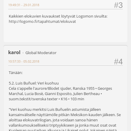
#3
19:49:31 - 29.01.2018
Kaikkien elokuvien kuvaukset löytyvät Logomon sivuilta:
http://logomo.fi/tapahtumat/elokuvat
karol
Global Moderator
#4
10:57:33 - 05.02.2018
Tänään:
5.2. Luis Buñuel: Veri kuohuu
Cela s'appelle l'aurore/Blodet sjuder, Ranska 1955 • Georges
Marchal, Lucia Bosè, Gianni Esposito, Julien Bertheau •
suom.tekstit/svenska texter • K16 • 103 min
"Veri kuohuu merkitsi Luis Buñuelin astumista jälleen
kansainväliselle näyttämölle pitkän Meksikon-kauden jälkeen. Se
aloittaa elokuvatrilogian, jota voidaan sanoa hänen
vallankumoukselliseksi triptyykikseen ja jonka muut osat ovat
Kuoleman puutarhan alkuosa ja Likaiset polut. Jokainen näistä