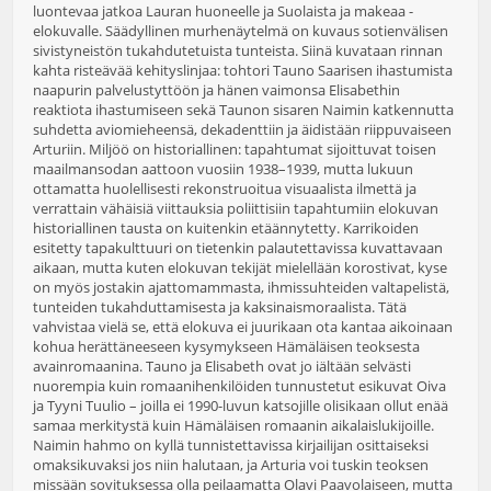
luontevaa jatkoa Lauran huoneelle ja Suolaista ja makeaa -
elokuvalle. Säädyllinen murhenäytelmä on kuvaus sotienvälisen
sivistyneistön tukahdutetuista tunteista. Siinä kuvataan rinnan
kahta risteävää kehityslinjaa: tohtori Tauno Saarisen ihastumista
naapurin palvelustyttöön ja hänen vaimonsa Elisabethin
reaktiota ihastumiseen sekä Taunon sisaren Naimin katkennutta
suhdetta aviomieheensä, dekadenttiin ja äidistään riippuvaiseen
Arturiin. Miljöö on historiallinen: tapahtumat sijoittuvat toisen
maailmansodan aattoon vuosiin 1938–1939, mutta lukuun
ottamatta huolellisesti rekonstruoitua visuaalista ilmettä ja
verrattain vähäisiä viittauksia poliittisiin tapahtumiin elokuvan
historiallinen tausta on kuitenkin etäännytetty. Karrikoiden
esitetty tapakulttuuri on tietenkin palautettavissa kuvattavaan
aikaan, mutta kuten elokuvan tekijät mielellään korostivat, kyse
on myös jostakin ajattomammasta, ihmissuhteiden valtapelistä,
tunteiden tukahduttamisesta ja kaksinaismoraalista. Tätä
vahvistaa vielä se, että elokuva ei juurikaan ota kantaa aikoinaan
kohua herättäneeseen kysymykseen Hämäläisen teoksesta
avainromaanina. Tauno ja Elisabeth ovat jo iältään selvästi
nuorempia kuin romaanihenkilöiden tunnustetut esikuvat Oiva
ja Tyyni Tuulio – joilla ei 1990-luvun katsojille olisikaan ollut enää
samaa merkitystä kuin Hämäläisen romaanin aikalaislukijoille.
Naimin hahmo on kyllä tunnistettavissa kirjailijan osittaiseksi
omaksikuvaksi jos niin halutaan, ja Arturia voi tuskin teoksen
missään sovituksessa olla peilaamatta Olavi Paavolaiseen, mutta