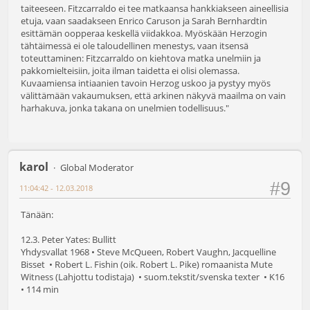
taiteeseen. Fitzcarraldo ei tee matkaansa hankkiakseen aineellisia
etuja, vaan saadakseen Enrico Caruson ja Sarah Bernhardtin
esittämän oopperaa keskellä viidakkoa. Myöskään Herzogin
tähtäimessä ei ole taloudellinen menestys, vaan itsensä
toteuttaminen: Fitzcarraldo on kiehtova matka unelmiin ja
pakkomielteisiin, joita ilman taidetta ei olisi olemassa.
Kuvaamiensa intiaanien tavoin Herzog uskoo ja pystyy myös
välittämään vakaumuksen, että arkinen näkyvä maailma on vain
harhakuva, jonka takana on unelmien todellisuus."
karol
Global Moderator
#9
11:04:42 - 12.03.2018
Tänään:
12.3. Peter Yates: Bullitt
Yhdysvallat 1968 • Steve McQueen, Robert Vaughn, Jacquelline
Bisset • Robert L. Fishin (oik. Robert L. Pike) romaanista Mute
Witness (Lahjottu todistaja) • suom.tekstit/svenska texter • K16
• 114 min