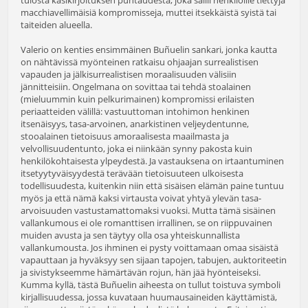
macchiavellimäisiä kompromisseja, muttei itsekkäistä syistä tai
taiteiden alueella.
Valerio on kenties ensimmäinen Buñuelin sankari, jonka kautta
on nähtävissä myönteinen ratkaisu ohjaajan surrealistisen
vapauden ja jälkisurrealistisen moraalisuuden välisiin
jännitteisiin. Ongelmana on sovittaa tai tehdä stoalainen
(mieluummin kuin pelkurimainen) kompromissi erilaisten
periaatteiden välillä: vastuuttoman intohimon henkinen
itsenäisyys, tasa-arvoinen, anarkistinen veljeydentunne,
stooalainen tietoisuus amoraalisesta maailmasta ja
velvollisuudentunto, joka ei niinkään synny pakosta kuin
henkilökohtaisesta ylpeydestä. Ja vastauksena on irtaantuminen
itsetyytyväisyydestä terävään tietoisuuteen ulkoisesta
todellisuudesta, kuitenkin niin että sisäisen elämän paine tuntuu
myös ja että nämä kaksi virtausta voivat yhtyä ylevän tasa-
arvoisuuden vastustamattomaksi vuoksi. Mutta tämä sisäinen
vallankumous ei ole romanttisen irrallinen, se on riippuvainen
muiden avusta ja sen täytyy olla osa yhteiskunnallista
vallankumousta. Jos ihminen ei pysty voittamaan omaa sisäistä
vapauttaan ja hyväksyy sen sijaan tapojen, tabujen, auktoriteetin
ja sivistykseemme hämärtävän rojun, hän jää hyönteiseksi.
Kumma kyllä, tästä Buñuelin aiheesta on tullut toistuva symboli
kirjallisuudessa, jossa kuvataan huumausaineiden käyttämistä,