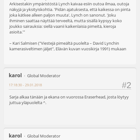
Arkisestakin ympäristöstä Lynch kaivaa esiin outoa ilmaa, outoja
näkyjä ja yksityiskohtia. 'Pidän ajatuksesta, että kaikessa on pinta
joka kätkee alleen paljon muuta', Lynch on sanonut. 'Joku
ihminen saattaa näyttää terveeltä, mutta sisällä kypsyy koko
joukko sairauksia: siellä vaanii kaikenlaisia pimeitä, kieroja
asioita.'"
– Kari Salmisen ("Viestejä pimeältä puolelta – David Lynchin
kamerasiveltimen jäljet", Elävän kuvan vuosikirja 1991) mukaan
karol
Global Moderator
#2
17:18:30 - 29.01.2018
Sarja alkaa tänään ja ekana on vuorossa Eraserhead, josta löytyy
juttua yläpuolelta ^.
karol
Global Moderator