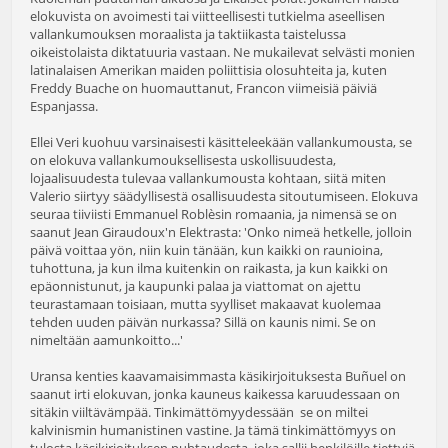
elokuvista on avoimesti tai viitteellisesti tutkielma aseellisen
vallankumouksen moraalista ja taktiikasta taistelussa
oikeistolaista diktatuuria vastaan. Ne mukailevat selvästi monien
latinalaisen Amerikan maiden poliittisia olosuhteita ja, kuten
Freddy Buache on huomauttanut, Francon viimeisiä päiviä
Espanjassa.
Ellei Veri kuohuu varsinaisesti käsitteleekään vallankumousta, se
on elokuva vallankumouksellisesta uskollisuudesta,
lojaalisuudesta tulevaa vallankumousta kohtaan, siitä miten
Valerio siirtyy säädyllisestä osallisuudesta sitoutumiseen. Elokuva
seuraa tiiviisti Emmanuel Roblèsin romaania, ja nimensä se on
saanut Jean Giraudoux'n Elektrasta: 'Onko nimeä hetkelle, jolloin
päivä voittaa yön, niin kuin tänään, kun kaikki on raunioina,
tuhottuna, ja kun ilma kuitenkin on raikasta, ja kun kaikki on
epäonnistunut, ja kaupunki palaa ja viattomat on ajettu
teurastamaan toisiaan, mutta syylliset makaavat kuolemaa
tehden uuden päivän nurkassa? Sillä on kaunis nimi. Se on
nimeltään aamunkoitto...'
Uransa kenties kaavamaisimmasta käsikirjoituksesta Buñuel on
saanut irti elokuvan, jonka kauneus kaikessa karuudessaan on
sitäkin viiltävämpää. Tinkimättömyydessään se on miltei
kalvinismin humanistinen vastine. Ja tämä tinkimättömyys on
tulosta käsikirjoituksen puhtaudesta, joka sallii henkilöille tiettyjä