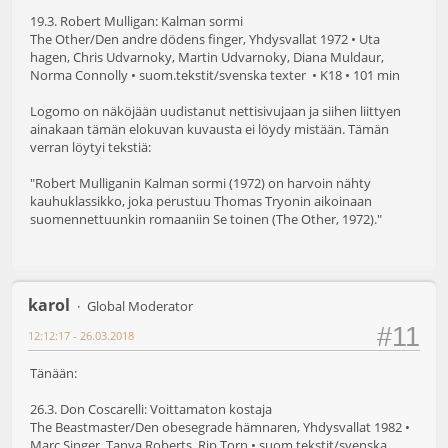
19.3. Robert Mulligan: Kalman sormi
The Other/Den andre dödens finger, Yhdysvallat 1972 • Uta
hagen, Chris Udvarnoky, Martin Udvarnoky, Diana Muldaur,
Norma Connolly • suom.tekstit/svenska texter • K18 • 101 min
Logomo on näköjään uudistanut nettisivujaan ja siihen liittyen
ainakaan tämän elokuvan kuvausta ei löydy mistään. Tämän
verran löytyi tekstiä:
"Robert Mulliganin Kalman sormi (1972) on harvoin nähty
kauhuklassikko, joka perustuu Thomas Tryonin aikoinaan
suomennettuunkin romaaniin Se toinen (The Other, 1972)."
karol
Global Moderator
#11
12:12:17 - 26.03.2018
Tänään:
26.3. Don Coscarelli: Voittamaton kostaja
The Beastmaster/Den obesegrade hämnaren, Yhdysvallat 1982 •
Marc Singer, Tanya Roberts, Rip Torn • suom.tekstit/svenska