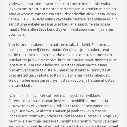
Yhdysvalloissa johdossa on miesten kontrolloima poliisivaltio,
joka on omistautunut naisten sortamiseen. Kuitenkin miehiä on
sekä Atwoodin romaanissa että Schlöndorffin elokuvassa varsin
vähän. He kuljeksivat vallan käytävillä, taistelevat sotilaina eli niin
sanottuina enkeleinä tai asuvat kaukana saastuneissa osissa
maata. Näin ollen teos keskittyy enimmäkseen naisiin ja naisen
asemaan.
Yhteiskunnan rakenne on naisten osalta tärkeää. Elokuvassa
naiset jaetaan neljään ryhmään. On tätejä, jotka pukeutuvat
väljiin ruskeisiin asuihin ja korkokenkiin ja opettavat moraalista
hurskautta ja lakia. Vaimoiksi kutsutut pukeutuvat siniseen ja he
johtavat suuria taloja lähiöissä. Marthat viher-harmaissaan
huolehtivat näistä taloista. Punaiset orjattaret eli synnyttäjät
ovat alistettuja yksilöitä, joilta on viety lähes kaikki oikeudet.
Heidän tulee ensisijaisesti synnyttää vauvoja ja he saavat ostaa
elintarvikkeita.
Näiden kastien väliset suhteet ovat syystäkin kivikkoisia.
Seremonia, jossa elokuvan keskeiset henkilöhahmot: naisia
alistava mies eli komentaja (Robert Duvall), hänen vaimonsa
(Faye Dunaway) ja alistettu nainen ja päähenkilö (Natasha
Richardson) toimivat yhdessä tavoitteenaan tuottaa vauvoja, käy
hermoille. Hermoja raastava tunnelma luonnehtii myös vauvojen
syntymän ympärille rakennettuja puutarhajuhlia. Vastasyntyneet