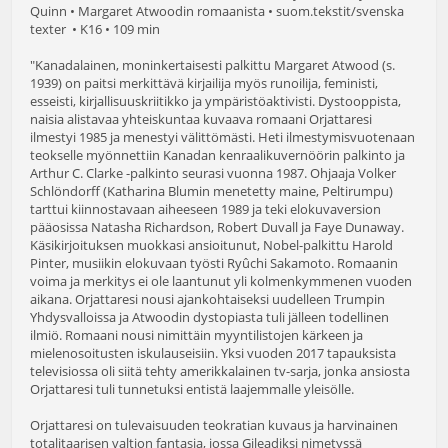
Quinn • Margaret Atwoodin romaanista • suom.tekstit/svenska
texter • K16 • 109 min
"Kanadalainen, moninkertaisesti palkittu Margaret Atwood (s.
1939) on paitsi merkittävä kirjailija myös runoilija, feministi,
esseisti, kirjallisuuskriitikko ja ympäristöaktivisti. Dystooppista,
naisia alistavaa yhteiskuntaa kuvaava romaani Orjattaresi
ilmestyi 1985 ja menestyi välittömästi. Heti ilmestymisvuotenaan
teokselle myönnettiin Kanadan kenraalikuvernöörin palkinto ja
Arthur C. Clarke -palkinto seurasi vuonna 1987. Ohjaaja Volker
Schlöndorff (Katharina Blumin menetetty maine, Peltirumpu)
tarttui kiinnostavaan aiheeseen 1989 ja teki elokuvaversion
pääosissa Natasha Richardson, Robert Duvall ja Faye Dunaway.
Käsikirjoituksen muokkasi ansioitunut, Nobel-palkittu Harold
Pinter, musiikin elokuvaan työsti Ryûchi Sakamoto. Romaanin
voima ja merkitys ei ole laantunut yli kolmenkymmenen vuoden
aikana. Orjattaresi nousi ajankohtaiseksi uudelleen Trumpin
Yhdysvalloissa ja Atwoodin dystopiasta tuli jälleen todellinen
ilmiö. Romaani nousi nimittäin myyntilistojen kärkeen ja
mielenosoitusten iskulauseisiin. Yksi vuoden 2017 tapauksista
televisiossa oli siitä tehty amerikkalainen tv-sarja, jonka ansiosta
Orjattaresi tuli tunnetuksi entistä laajemmalle yleisölle.
Orjattaresi on tulevaisuuden teokratian kuvaus ja harvinainen
totalitaarisen valtion fantasia, jossa Gileadiksi nimetyssä