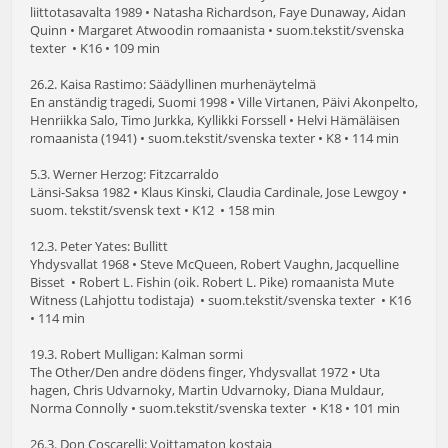
liittotasavalta 1989 • Natasha Richardson, Faye Dunaway, Aidan
Quinn • Margaret Atwoodin romaanista • suom.tekstit/svenska
texter • K16 • 109 min
26.2. Kaisa Rastimo: Säädyllinen murhenäytelmä
En anständig tragedi, Suomi 1998 • Ville Virtanen, Päivi Akonpelto,
Henriikka Salo, Timo Jurkka, Kyllikki Forssell • Helvi Hämäläisen
romaanista (1941) • suom.tekstit/svenska texter • K8 • 114 min
5.3. Werner Herzog: Fitzcarraldo
Länsi-Saksa 1982 • Klaus Kinski, Claudia Cardinale, Jose Lewgoy •
suom. tekstit/svensk text • K12 • 158 min
12.3. Peter Yates: Bullitt
Yhdysvallat 1968 • Steve McQueen, Robert Vaughn, Jacquelline
Bisset • Robert L. Fishin (oik. Robert L. Pike) romaanista Mute
Witness (Lahjottu todistaja) • suom.tekstit/svenska texter • K16
• 114 min
19.3. Robert Mulligan: Kalman sormi
The Other/Den andre dödens finger, Yhdysvallat 1972 • Uta
hagen, Chris Udvarnoky, Martin Udvarnoky, Diana Muldaur,
Norma Connolly • suom.tekstit/svenska texter • K18 • 101 min
26.3. Don Coscarelli: Voittamaton kostaja