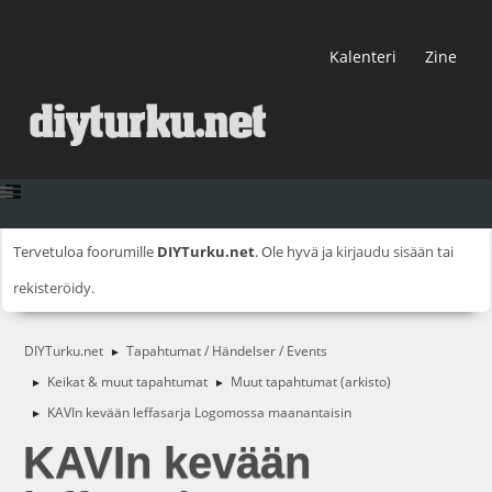
Kalenteri
Zine
Tervetuloa foorumille
DIYTurku.net
. Ole hyvä ja
kirjaudu sisään
tai
rekisteröidy
.
DIYTurku.net
Tapahtumat / Händelser / Events
►
Keikat & muut tapahtumat
Muut tapahtumat (arkisto)
►
►
KAVIn kevään leffasarja Logomossa maanantaisin
►
KAVIn kevään