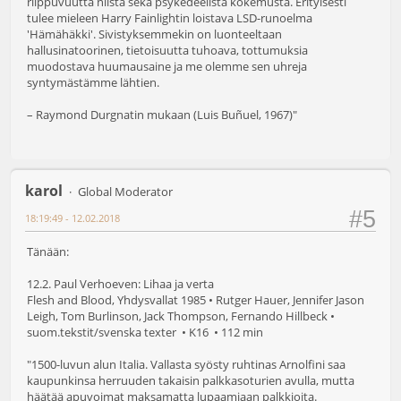
riippuvuutta niistä sekä psykedeelistä kokemusta. Erityisesti
tulee mieleen Harry Fainlightin loistava LSD-runoelma
'Hämähäkki'. Sivistyksemmekin on luonteeltaan
hallusinatoorinen, tietoisuutta tuhoava, tottumuksia
muodostava huumausaine ja me olemme sen uhreja
syntymästämme lähtien.
– Raymond Durgnatin mukaan (Luis Buñuel, 1967)"
karol
Global Moderator
#5
18:19:49 - 12.02.2018
Tänään:
12.2. Paul Verhoeven: Lihaa ja verta
Flesh and Blood, Yhdysvallat 1985 • Rutger Hauer, Jennifer Jason
Leigh, Tom Burlinson, Jack Thompson, Fernando Hillbeck •
suom.tekstit/svenska texter • K16 • 112 min
"1500-luvun alun Italia. Vallasta syösty ruhtinas Arnolfini saa
kaupunkinsa herruuden takaisin palkkasoturien avulla, mutta
häätää apuvoimat maksamatta lupaamiaan palkkioita.