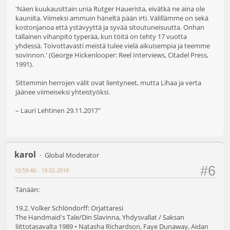
'Näen kuukausittain unia Rutger Hauerista, eivätkä ne aina ole
kauniita. Viimeksi ammuin häneltä pään irti. Välillämme on sekä
kostonjanoa että ystävyyttä ja syvää sitoutuneisuutta. Onhan
tällainen vihanpito typerää, kun töitä on tehty 17 vuotta
yhdessä. Toivottavasti meistä tulee vielä aikuisempia ja teemme
sovinnon.' (George Hickenlooper: Reel Interviews, Citadel Press,
1991).
Sittemmin herrojen välit ovat lientyneet, mutta Lihaa ja verta
jäänee viimeiseksi yhteistyöksi.
– Lauri Lehtinen 29.11.2017"
karol
Global Moderator
#6
10:59:40 - 19.02.2018
Tänään:
19.2. Volker Schlöndorff: Orjattaresi
The Handmaid's Tale/Din Slavinna, Yhdysvallat / Saksan
liittotasavalta 1989 • Natasha Richardson, Faye Dunaway, Aidan