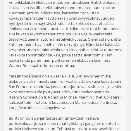
Amerikkalaisen elokuvan muodonmuutokseen Bullitt-elokuvan
liittävät sen tyylilliset viittaukset mannermaisen uuden aallon
suuntaan: jazz-musiikkitausta, karheiden todellisten
kuvausympäristöjen käyttö sekä kuvan syvyysulottuvuuden
hyödyntäminen näyttävästi siten että kohteet ovat etualalla
lähikuvassa ja toiminta taustalla. Kriitikot eivät tätä huomanneet,
sillä kukaan ei ymmärtänyt etsiä nouvelle vague -vaikutteita
Steve McQueenin autonrämistelyelokuvasta. Olennaista on, että
Yates ymmärsi hyvin mihin hän oli ryhtynyt. Hänellä oli käsissään
keskinkertaisen toimintaelokuvan käsikirjoitus, tähti ja muutamia
räväköitä toimintakohtauksia, jotka saattaisivat toimia. Hän
päätti tehdä paremman, puhtaamman elokuvan kuin mitä
Warner Bros saattoi konsaan odottaa.
Yatesin todellisena oivalluksena – ja suurin syy siihen mistä
elokuva vieläkin muistetaan – oli vaatia, että elokuva kuvattaisiin
San Franciscon kaduilla, jossa autot joutuivat rasituksiin, jollaisiin
eivät sittemmin ole pystyneet edes John Frankenheimerin
(French Connection II, Ronin) ja Michael Mannin (Thief, Collateral)
kaltaiset toimintataiturit kuvatessaan Marseillesissa, Pariisissa,
Long Beachilla ja Los Angelesissa.
Bullitt on tiivis perjantaista sunnuntai-iltaan kestävä
poliisielokuva, jossa mafian rahat ryöstänyt gangsteri on otettu
poliisin tiiviiseen suojeluun. Tehtävä on uskottu suoraselkäiselle