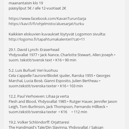
maanantaisin klo 19
pääsyliput 5€ / alle 12-vuotiaat 2€
https://www.facebook.com/KavanTurunSarja
https://kavi.fi/fi/ohjelmisto/aluesarjat/turku
Kaikkien elokuvien kuvaukset löytyvät Logomon sivuilta:
http://logomo.fi/tapahtumakalenteri?cat=11
29.1. David Lynch: Eraserhead
Yhdysvallat 1977 • Jack Nance, Charlotte Stewart, Allen Joseph •
suom. tekstit/svensk text • K16 • 90 min
5.2. Luis Buñuel: Veri kuohuu
Cela s'appelle l'aurore/Blodet sjuder, Ranska 1955 • Georges
Marchal, Lucia Bosè, Gianni Esposito, Julien Bertheau •
suom.tekstit/svenska texter • K16 • 103 min
12.2. Paul Verhoeven: Lihaa ja verta
Flesh and Blood, Yhdysvallat 1985 • Rutger Hauer, Jennifer Jason
Leigh, Tom Burlinson, Jack Thompson, Fernando Hillbeck •
suom.tekstit/svenska texter • K16 • 112 min
19.2. Volker Schlöndorff: Orjattaresi
The Handmaid's Tale/Din Slavinna, Yhdysvallat / Saksan