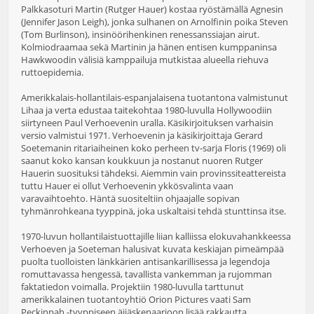
Palkkasoturi Martin (Rutger Hauer) kostaa ryöstämällä Agnesin
(Jennifer Jason Leigh), jonka sulhanen on Arnolfinin poika Steven
(Tom Burlinson), insinöörihenkinen renessanssiajan airut.
Kolmiodraamaa sekä Martinin ja hänen entisen kumppaninsa
Hawkwoodin välisiä kamppailuja mutkistaa alueella riehuva
ruttoepidemia.
Amerikkalais-hollantilais-espanjalaisena tuotantona valmistunut
Lihaa ja verta edustaa taitekohtaa 1980-luvulla Hollywoodiin
siirtyneen Paul Verhoevenin uralla. Käsikirjoituksen varhaisin
versio valmistui 1971. Verhoevenin ja käsikirjoittaja Gerard
Soetemanin ritariaiheinen koko perheen tv-sarja Floris (1969) oli
saanut koko kansan koukkuun ja nostanut nuoren Rutger
Hauerin suosituksi tähdeksi. Aiemmin vain provinssiteattereista
tuttu Hauer ei ollut Verhoevenin ykkösvalinta vaan
varavaihtoehto. Häntä suositeltiin ohjaajalle sopivan
tyhmänrohkeana tyyppinä, joka uskaltaisi tehdä stunttinsa itse.
1970-luvun hollantilaistuottajille liian kalliissa elokuvahankkeessa
Verhoeven ja Soeteman halusivat kuvata keskiajan pimeämpää
puolta tuolloisten länkkärien antisankarillisessa ja legendoja
romuttavassa hengessä, tavallista vankemman ja rujomman
faktatiedon voimalla. Projektiin 1980-luvulla tarttunut
amerikkalainen tuotantoyhtiö Orion Pictures vaati Sam
Peckinpah -tyyppiseen äijäskenaarioon lisää rakkautta.