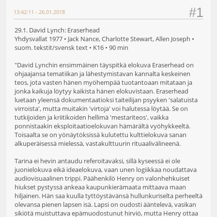
#1
13:42:11 - 26.01.2018
29.1. David Lynch: Eraserhead
Yhdysvallat 1977 • Jack Nance, Charlotte Stewart, Allen Joseph •
suom. tekstit/svensk text • K16 • 90 min
"David Lynchin ensimmäinen täyspitkä elokuva Eraserhead on
ohjaajansa tematiikan ja lähestymistavan kannalta keskeinen
teos, jota vasten hänen myöhempää tuotantoaan mitataan ja
jonka kaikuja löytyy kaikista hänen elokuvistaan. Eraserhead
luetaan yleensä dokumentaatioksi taiteilijan psyyken 'salatuista
virroista', mutta muitakin 'virtoja' voi halutessa löytää. Se on
tutkijoiden ja kriitikoiden hellimä 'mestariteos', vaikka
ponnistaakin eksploitaatioelokuvan hämärältä vyöhykkeeltä.
Toisaalta se on yönäytöksissä kulutettu kulttielokuva sanan
alkuperäisessä mielessä, vastakulttuurin rituaalivälineenä.
Tarina ei hevin antaudu referoitavaksi, sillä kyseessä ei ole
juonielokuva eikä ideaelokuva, vaan unen logiikkaa noudattava
audiovisuaalinen trippi. Päähenkilö Henry on valonhehkuiset
hiukset pystyssä ankeaa kaupunkierämaata mittaava maan
hiljainen. Hän saa kuulla tyttöystävänsä hullunkuriselta perheeltä
olevansa pienen lapsen isä. Lapsi on oudosti ääntelevä, vasikan
sikiötä muistuttava epämuodostunut hirviö, mutta Henry ottaa