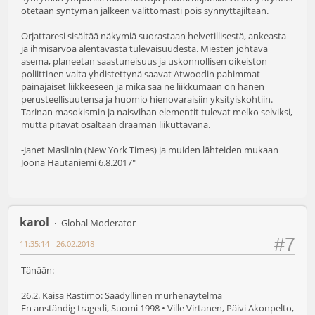
otetaan syntymän jälkeen välittömästi pois synnyttäjiltään.
Orjattaresi sisältää näkymiä suorastaan helvetillisestä, ankeasta
ja ihmisarvoa alentavasta tulevaisuudesta. Miesten johtava
asema, planeetan saastuneisuus ja uskonnollisen oikeiston
poliittinen valta yhdistettynä saavat Atwoodin pahimmat
painajaiset liikkeeseen ja mikä saa ne liikkumaan on hänen
perusteellisuutensa ja huomio hienovaraisiin yksityiskohtiin.
Tarinan masokismin ja naisvihan elementit tulevat melko selviksi,
mutta pitävät osaltaan draaman liikuttavana.
-Janet Maslinin (New York Times) ja muiden lähteiden mukaan
Joona Hautaniemi 6.8.2017"
karol
Global Moderator
#7
11:35:14 - 26.02.2018
Tänään:
26.2. Kaisa Rastimo: Säädyllinen murhenäytelmä
En anständig tragedi, Suomi 1998 • Ville Virtanen, Päivi Akonpelto,