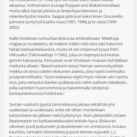
aikaansa. Voittamaton kostaja floppasi ensi-iltakierroksellaan
mutta alkoi löytää yleisöä ja fanipohjaa television ja
videolevitysten kautta. Saagaa jatkoivat kaksi ilman Coscarellin
panosta syntynyttä jatko-osaa (1991, 1996) ja tv-sarja (1999-
2002).
Nalle Virolainen suitsuttaa elokuvaa artikkelissaan 'Miekkoja,
magiaa ja muskeleita, eli melkein kaikki mitä aina olet halunnut
tietää barbaarielokuvista, mutta et ole rohjennut kysyä Petri
Hiltuselta' (Tähtivaeltaja 1/1992), joka on laajimpia kotimaisia
genren katsauksia. Perusasiat ovat Virolaisen mukaan kohdallaan
miekasta alkaen: 'Beastmasterin kevyt hieman samuraityylinen
miekka oli ainoa näiden elokuvien aseista, joka näytti toimivalta
ja käytännölliseltä. Tässä miekassa näytti myös olevan aito taottu
terä, joka vertautui liiankin poikkeavasti niihin peltisiin tekeleisiin,
joilla varsinkin huonommissa ja halvemmalla tehdyissä
barbaarielokuvissa huidotaan.'
'Jostain oudosta syystä tämä elokuva jaksaa viehättää yhä
uudestaan ja uudestaan, enkä ole siihen monenkaan
katsomiskerran jälkeen vielä kyllästynyt. Noin yleisestikin ottaen
Beastmaster on barbaarielokuvaksi erittäin hyvä. Elokuvan
ulkoinen puoli pukuineen ja lavasteineen on onnistunut, kuvaus
kaunista, tarinakin kiinnostava ja juoni etenee sujuvasti. (..)