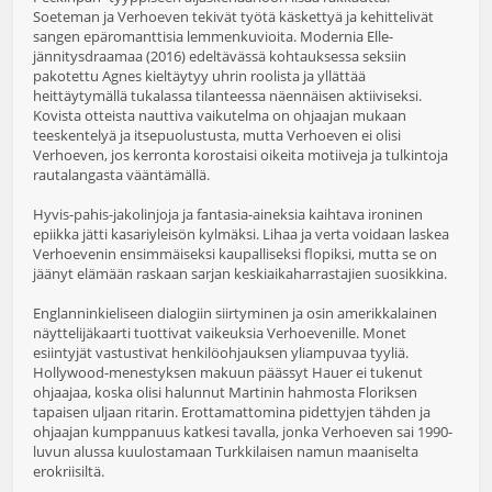
Soeteman ja Verhoeven tekivät työtä käskettyä ja kehittelivät
sangen epäromanttisia lemmenkuvioita. Modernia Elle-
jännitysdraamaa (2016) edeltävässä kohtauksessa seksiin
pakotettu Agnes kieltäytyy uhrin roolista ja yllättää
heittäytymällä tukalassa tilanteessa näennäisen aktiiviseksi.
Kovista otteista nauttiva vaikutelma on ohjaajan mukaan
teeskentelyä ja itsepuolustusta, mutta Verhoeven ei olisi
Verhoeven, jos kerronta korostaisi oikeita motiiveja ja tulkintoja
rautalangasta vääntämällä.
Hyvis-pahis-jakolinjoja ja fantasia-aineksia kaihtava ironinen
epiikka jätti kasariyleisön kylmäksi. Lihaa ja verta voidaan laskea
Verhoevenin ensimmäiseksi kaupalliseksi flopiksi, mutta se on
jäänyt elämään raskaan sarjan keskiaikaharrastajien suosikkina.
Englanninkieliseen dialogiin siirtyminen ja osin amerikkalainen
näyttelijäkaarti tuottivat vaikeuksia Verhoevenille. Monet
esiintyjät vastustivat henkilöohjauksen yliampuvaa tyyliä.
Hollywood-menestyksen makuun päässyt Hauer ei tukenut
ohjaajaa, koska olisi halunnut Martinin hahmosta Floriksen
tapaisen uljaan ritarin. Erottamattomina pidettyjen tähden ja
ohjaajan kumppanuus katkesi tavalla, jonka Verhoeven sai 1990-
luvun alussa kuulostamaan Turkkilaisen namun maaniselta
erokriisiltä.