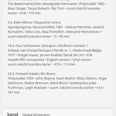
The Beastmaster/Den obesegrade hämnaren, Yhdysvallat 1982 •
Marc Singer, Tanya Roberts, Rip Torn • suom.tekstit/svenska
texter • K18 • 119 min
9.4. Elem Klimov: Rasputinin tarina
Agonija/Agonia, Neuvostoliitto 1981 • Aleksei Petrenko, Anatoli
Romashin, Velta Line, Alisa Freindlich, Aleksandr Romantsov •
suom.tekstit/svenska texter • S • 95 min
16.4. Paul Verhoeven: Gestapon vihollinen numero 1
Soldaat van Oranje/Gestapos fiende nr. 1, Alankomaat/Belgia
1977 • Rutger Hauer, Jeroen Krabbé, Derek de Lint • Erik
Hazelhoffin romaanista • English version • lyhyt versio •
suom.tekstit/svenska texter • K16 • 112 min
23.4. Howard Hawks: Rio Bravo
Yhdysvallat 1959 • John Wayne, Dean Martin, Ricky Nelson, Angie
Dickinson, Walter Brennan, Ward Bond • käsikirjoitus Jules
Furthman, Leigh Brackett • suom. tekstit/svenska texter • K16 •
141 min
karol
Global Moderator