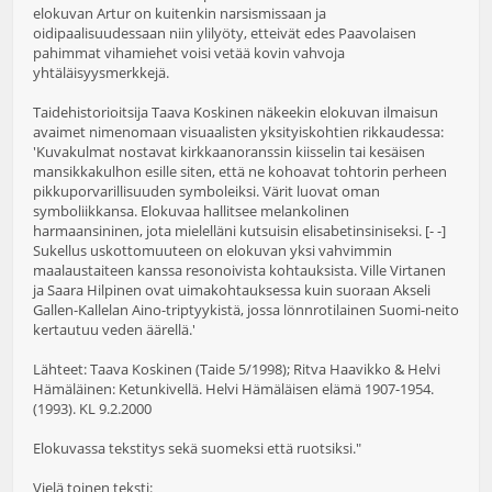
elokuvan Artur on kuitenkin narsismissaan ja
oidipaalisuudessaan niin ylilyöty, etteivät edes Paavolaisen
pahimmat vihamiehet voisi vetää kovin vahvoja
yhtäläisyysmerkkejä.
Taidehistorioitsija Taava Koskinen näkeekin elokuvan ilmaisun
avaimet nimenomaan visuaalisten yksityiskohtien rikkaudessa:
'Kuvakulmat nostavat kirkkaanoranssin kiisselin tai kesäisen
mansikkakulhon esille siten, että ne kohoavat tohtorin perheen
pikkuporvarillisuuden symboleiksi. Värit luovat oman
symboliikkansa. Elokuvaa hallitsee melankolinen
harmaansininen, jota mielelläni kutsuisin elisabetinsiniseksi. [- -]
Sukellus uskottomuuteen on elokuvan yksi vahvimmin
maalaustaiteen kanssa resonoivista kohtauksista. Ville Virtanen
ja Saara Hilpinen ovat uimakohtauksessa kuin suoraan Akseli
Gallen-Kallelan Aino-triptyykistä, jossa lönnrotilainen Suomi-neito
kertautuu veden äärellä.'
Lähteet: Taava Koskinen (Taide 5/1998); Ritva Haavikko & Helvi
Hämäläinen: Ketunkivellä. Helvi Hämäläisen elämä 1907-1954.
(1993). KL 9.2.2000
Elokuvassa tekstitys sekä suomeksi että ruotsiksi."
Vielä toinen teksti: