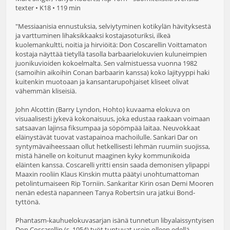
texter • K18 • 119 min
"Messiaanisia ennustuksia, selviytyminen kotikylän hävityksestä
ja varttuminen lihaksikkaaksi kostajasoturiksi, ilkeä
kuolemankultti, noitia ja hirviöitä: Don Coscarellin Voittamaton
kostaja näyttää tietyllä tasolla barbaarielokuvien kuluneimpien
juonikuvioiden kokoelmalta. Sen valmistuessa vuonna 1982
(samoihin aikoihin Conan barbaarin kanssa) koko lajityyppi haki
kuitenkin muotoaan ja kansantarupohjaiset kliseet olivat
vähemmän kliseisiä.
John Alcottin (Barry Lyndon, Hohto) kuvaama elokuva on
visuaalisesti jykevä kokonaisuus, joka edustaa raakaan voimaan
satsaavan lajinsa fiksumpaa ja söpömpää laitaa. Neuvokkaat
eläinystävät tuovat vastapainoa machoilulle. Sankari Dar on
syntymävaiheessaan ollut hetkellisesti lehmän ruumiin suojissa,
mistä hänelle on koitunut maaginen kyky kommunikoida
eläinten kanssa. Coscarelli yritti ensin saada demonisen ylipappi
Maaxin rooliin Klaus Kinskin mutta päätyi unohtumattoman
petolintumaiseen Rip Torniin. Sankaritar Kirin osan Demi Mooren
nenän edestä napanneen Tanya Robertsin ura jatkui Bond-
tyttönä.
Phantasm-kauhuelokuvasarjan isänä tunnetun libyalaissyntyisen
Don Coscarellin (s. 1954) työt tuntuvat usein olleen edellä