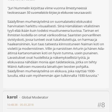
"Juri Nummelin kirjoittaa viime vuonna ilmestyneessä
teoksessaan
50 suomalaista kirjaa ja elokuvaa
seuraavasti:
Säädyllinen murhenäytelmä on suomalaiseksi elokuvaksi
harvinaisen harkittu visuaalisesti. Siinä Hämäläisen vitalistinen
tyyli elää ikään kuin todeksi muuttuneena kuvissa. Tarinan eri
ihmisten kodeilla on omat värikoodinsa: Saaristen porvarillinen
sivistyskoti, jossa tunteet ovat tukahdutettuja, on harmaa ja
haaleansininen, kun taas taiteesta kiinnostuneen Naiman koti on
violetti ja modernistinen. Villin ja narsistisen Arturin ja hänen Ada-
äitinsä kartanomainen koti on hyvin tumma, usein punainen.
Lavastukset ovat huolellista ja näkemyksellistä työtä, ja
elokuvassa nähdään monia ajan taideteoksia, jotka on tehty
Wäinö Aaltosen museosta lainattujen teosten pohjalta.
Säädyllinen murhenäytelmä on elokuva, joka näyttää 1930-
luvulta, eikä vain myöhemmän ajan tulkinnalta 1930-luvusta."
karol
Global Moderator
#8
10:48:38 - 05.03.2018