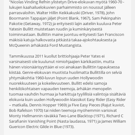
"Nicolas Vinding Refnin ylistetyn Drive-elokuvan myötä 1960-70 -
lukujen kaahailuelokuvien parhaimmisto on noussut jälleen
parrasvaloihin. Walter Hillin Keikkakuski (Driver, 1978), John
Boormanin Tappajan jäljet (Point Blank, 1967), Sam Pekinpahin
Pakotie (Getaway, 1972) ja erityisesti lajin aateliin kuuluva Peter
Yatesin Bullitt muistetaan ruudin ja kuminkäryisestä
toiminnastaan. Bullittin maine juontuu erityisesti San Franciscon
mäkisiä katuja halkovasta pitkästä takaa-ajokohtauksesta ja
McQueenin ärhäkästä Ford Mustangista.
Tammikuussa 2011 kuollut brittiohjaaja Peter Yates ei
varsinaisesti ole kuulunut nimiohjaajien kärkikastiin, mutta
hänen visionäärisyyttään ei voi ainakaan Bullittin tapauksessa
kiistää. Genre-elokuvan muotista huolimatta Bullittilla on selviä
yhtymäkohtia 1960-luvun lopun uuden Hollywoodin
nuorekkuuteen ja kokeilevuuteen. Bullitt edelsi samoja
henkilökohtaisen vapauden teemoja, ärhäkän menopelin
tuomaa vauhdin hurmaa ja harkittuja tyylillisiä valintoja sisältäviä
elokuvia kuin uuden Hollywoodin klassikot Easy Rider (Easy Rider
– matkalla, Dennis Hopper 1969) ja Five Easy Pieces (Rajut kuviot,
Bob Rafelson 1970) tai niiden teemoja myöhemmin varioivat
Monty Hellmannin räväkkä Two-Lane Blacktop (1971), Richard C
Sarafianin Vanishing Point (Nasta laudassa, 1971) ja James William
Guericon Electric Gilde in Blue (1973).