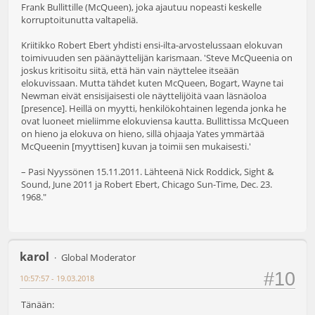
Frank Bullittille (McQueen), joka ajautuu nopeasti keskelle
korruptoitunutta valtapeliä.
Kriitikko Robert Ebert yhdisti ensi-ilta-arvostelussaan elokuvan
toimivuuden sen päänäyttelijän karismaan. 'Steve McQueenia on
joskus kritisoitu siitä, että hän vain näyttelee itseään
elokuvissaan. Mutta tähdet kuten McQueen, Bogart, Wayne tai
Newman eivät ensisijaisesti ole näyttelijöitä vaan läsnäoloa
[presence]. Heillä on myytti, henkilökohtainen legenda jonka he
ovat luoneet mieliimme elokuviensa kautta. Bullittissa McQueen
on hieno ja elokuva on hieno, sillä ohjaaja Yates ymmärtää
McQueenin [myyttisen] kuvan ja toimii sen mukaisesti.'
– Pasi Nyyssönen 15.11.2011. Lähteenä Nick Roddick, Sight &
Sound, June 2011 ja Robert Ebert, Chicago Sun-Time, Dec. 23.
1968."
karol
Global Moderator
#10
10:57:57 - 19.03.2018
Tänään: