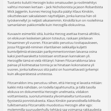
Tuotanto kulutti Herzogin koko omaisuuden ja roolimiehitys
vaihtui moneen kertaan – Jack Nicholsonista ja Jason Robardsista
Mick Jaggeriin, kunnes Herzog lopulta päätyi Klaus Kinskiin,
oikuttelevaan saksalaiseen näyttelijään, jonka kanssa hän oli
työskennellyt jo neljästi aikaisemmin. Kinskillä kun on rooleihinsa
samanlainen pakkomielle kuin Herzogilla elokuviinsa.
Kuvaavin esimerkki siitä, kuinka Herzog asettaa itsensä alttiiksi,
on elokuvan keskeisen jakson toteutus, raskaan jokilaivan
hinaaminen yli vuoren. Fitzcarraldo perustuu tositapaukseen,
jossa Fitzgerald-niminen irlantilainen seikkailija kuljetti
kumiviljelmiä etsiessään parikymmentonnisen laivansa osina
kaksi joenhaaraketta toisistaan erottavan kannaksen yli.
Herzogille tämä ei vielä riittänyt: hänen Fitzcarraldonsa laiva
painaa yli kolmesataa tonnia ja se hinataan kokonaisena yli
vuoren, jonka kaltevuus sitä paitsi on huomattavasti jyrkempi
kuin alkuperäisessä uroteossa.
Fitzcarraldon imu perustuu siihen, että Herzog ei lavasta mitään:
kaikki mitä nähdään, on todella tapahtunutta, ja tällä tasolla
elokuva on dokumenttia Herzogin unelmasta, viidakon
voittamisesta, suoriutumisesta ylivoimaiselta tuntuvasta
fyysisestä ponnistuksesta. Klaus Kinskin paranoidisella kiihkolla
tulkitsemasta Fitzcarraldo muodostuu Herzogin alter ego:
molemmilla suuruudenhullu tehtävä saa voimansa rakkaudesta