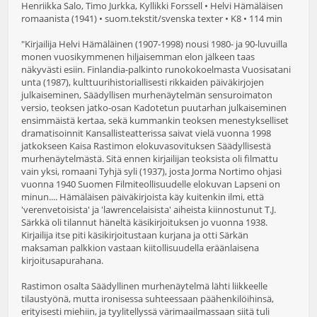
Henriikka Salo, Timo Jurkka, Kyllikki Forssell • Helvi Hämäläisen
romaanista (1941) • suom.tekstit/svenska texter • K8 • 114 min
"Kirjailija Helvi Hämäläinen (1907-1998) nousi 1980- ja 90-luvuilla
monen vuosikymmenen hiljaisemman elon jälkeen taas
näkyvästi esiin. Finlandia-palkinto runokokoelmasta Vuosisatani
unta (1987), kulttuurihistoriallisesti rikkaiden päiväkirjojen
julkaiseminen, Säädyllisen murhenäytelmän sensuroimaton
versio, teoksen jatko-osan Kadotetun puutarhan julkaiseminen
ensimmäistä kertaa, sekä kummankin teoksen menestykselliset
dramatisoinnit Kansallisteatterissa saivat vielä vuonna 1998
jatkokseen Kaisa Rastimon elokuvasovituksen Säädyllisestä
murhenäytelmästä. Sitä ennen kirjailijan teoksista oli filmattu
vain yksi, romaani Tyhjä syli (1937), josta Jorma Nortimo ohjasi
vuonna 1940 Suomen Filmiteollisuudelle elokuvan Lapseni on
minun.... Hämäläisen päiväkirjoista käy kuitenkin ilmi, että
'verenvetoisista' ja 'lawrencelaisista' aiheista kiinnostunut T.J.
Särkkä oli tilannut häneltä käsikirjoituksen jo vuonna 1938.
Kirjailija itse piti käsikirjoitustaan kurjana ja otti Särkän
maksaman palkkion vastaan kiitollisuudella eräänlaisena
kirjoitusapurahana.
Rastimon osalta Säädyllinen murhenäytelmä lähti liikkeelle
tilaustyönä, mutta ironisessa suhteessaan päähenkilöihinsä,
erityisesti miehiin, ja tyylitellyssä värimaailmassaan siitä tuli