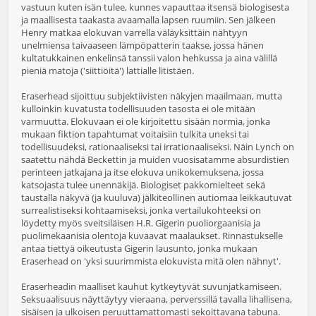
vastuun kuten isän tulee, kunnes vapauttaa itsensä biologisesta
ja maallisesta taakasta avaamalla lapsen ruumiin. Sen jälkeen
Henry matkaa elokuvan varrella väläyksittäin nähtyyn
unelmiensa taivaaseen lämpöpatterin taakse, jossa hänen
kultatukkainen enkelinsä tanssii valon hehkussa ja aina välillä
pieniä matoja ('siittiöitä') lattialle litistäen.
Eraserhead sijoittuu subjektiivisten näkyjen maailmaan, mutta
kulloinkin kuvatusta todellisuuden tasosta ei ole mitään
varmuutta. Elokuvaan ei ole kirjoitettu sisään normia, jonka
mukaan fiktion tapahtumat voitaisiin tulkita uneksi tai
todellisuudeksi, rationaaliseksi tai irrationaaliseksi. Näin Lynch on
saatettu nähdä Beckettin ja muiden vuosisatamme absurdistien
perinteen jatkajana ja itse elokuva unikokemuksena, jossa
katsojasta tulee unennäkijä. Biologiset pakkomielteet sekä
taustalla näkyvä (ja kuuluva) jälkiteollinen autiomaa leikkautuvat
surrealistiseksi kohtaamiseksi, jonka vertailukohteeksi on
löydetty myös sveitsiläisen H.R. Gigerin puoliorgaanisia ja
puolimekaanisia olentoja kuvaavat maalaukset. Rinnastukselle
antaa tiettyä oikeutusta Gigerin lausunto, jonka mukaan
Eraserhead on 'yksi suurimmista elokuvista mitä olen nähnyt'.
Eraserheadin maalliset kauhut kytkeytyvät suvunjatkamiseen.
Seksuaalisuus näyttäytyy vieraana, perverssillä tavalla lihallisena,
sisäisen ja ulkoisen peruuttamattomasti sekoittavana tabuna.