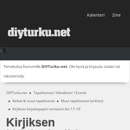
Kalenteri
Zine
Tervetuloa foorumille
DIYTurku.net
. Ole hyvä ja
kirjaudu sisään
tai
rekisteröidy
.
DIYTurku.net
Tapahtumat / Händelser / Events
►
Keikat & muut tapahtumat
Muut tapahtumat (arkisto)
►
►
Kirjiksen kirjoittajapiiri torstaisin klo 17–19
►
Kirjiksen