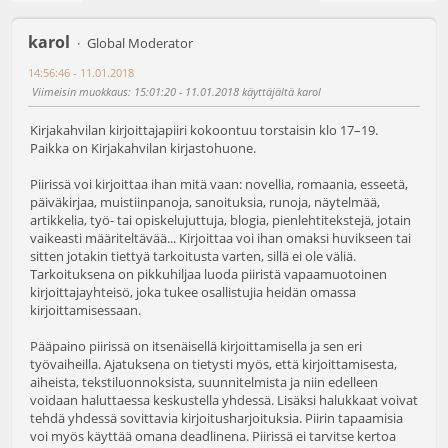
karol
Global Moderator
14:56:46 - 11.01.2018
Viimeisin muokkaus
: 15:01:20 - 11.01.2018 käyttäjältä karol
Kirjakahvilan kirjoittajapiiri kokoontuu torstaisin klo 17–19.
Paikka on Kirjakahvilan kirjastohuone.
Piirissä voi kirjoittaa ihan mitä vaan: novellia, romaania, esseetä,
päiväkirjaa, muistiinpanoja, sanoituksia, runoja, näytelmää,
artikkelia, työ- tai opiskelujuttuja, blogia, pienlehtitekstejä, jotain
vaikeasti määriteltävää... Kirjoittaa voi ihan omaksi huvikseen tai
sitten jotakin tiettyä tarkoitusta varten, sillä ei ole väliä.
Tarkoituksena on pikkuhiljaa luoda piiristä vapaamuotoinen
kirjoittajayhteisö, joka tukee osallistujia heidän omassa
kirjoittamisessaan.
Pääpaino piirissä on itsenäisellä kirjoittamisella ja sen eri
työvaiheilla. Ajatuksena on tietysti myös, että kirjoittamisesta,
aiheista, tekstiluonnoksista, suunnitelmista ja niin edelleen
voidaan haluttaessa keskustella yhdessä. Lisäksi halukkaat voivat
tehdä yhdessä sovittavia kirjoitusharjoituksia. Piirin tapaamisia
voi myös käyttää omana deadlinena. Piirissä ei tarvitse kertoa