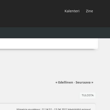
Kalenteri
Zine
« Edellinen
-
Seuraava »
TULOSTA
Viimeisin muokkaus
: 11:14:51 - 13.04.2012 käyttäjältä mirosol