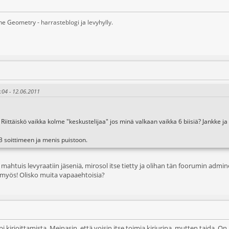
ane Geometry -
harrasteblogi
ja
levyhylly
.
9:04 - 12.06.2011
 Riittäiskö vaikka kolme "keskustelijaa" jos minä valkaan vaikka 6 biisiä? Jankke ja 
mp3 soittimeen ja menis puistoon.
n mahtuis levyraatiin jäseniä, mirosol itse tietty ja olihan tän foorumin a
n myös! Olisko muita vapaaehtoisia?
 kirjoittamista. Meinasin, että voisin itse toimia kirjurina, mutten taida. On l