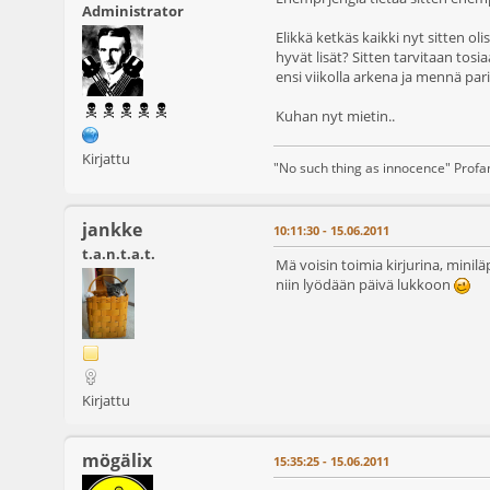
Administrator
Elikkä ketkäs kaikki nyt sitten ol
hyvät lisät? Sitten tarvitaan tosia
ensi viikolla arkena ja mennä pa
Kuhan nyt mietin..
Kirjattu
"No such thing as innocence" Prof
jankke
10:11:30 - 15.06.2011
t.a.n.t.a.t.
Mä voisin toimia kirjurina, minil
niin lyödään päivä lukkoon
Kirjattu
mögälix
15:35:25 - 15.06.2011