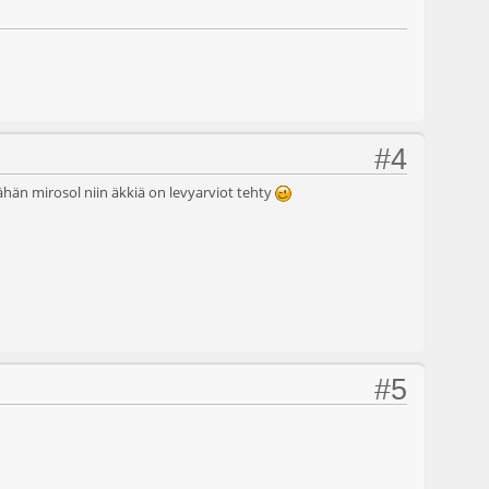
#4
ähän mirosol niin äkkiä on levyarviot tehty
#5