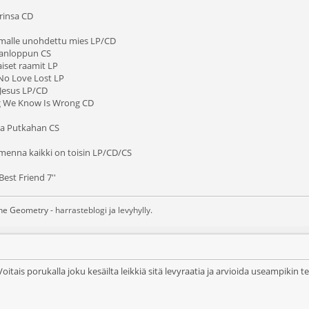
hrinsa CD
emalle unohdettu mies LP/CD
manloppun CS
aiset raamit LP
No Love Lost LP
 Jesus LP/CD
ng We Know Is Wrong CD
ja Putkahan CS
enna kaikki on toisin LP/CD/CS
Best Friend 7''
ane Geometry -
harrasteblogi
ja
levyhylly
.
itais porukalla joku kesäilta leikkiä sitä levyraatia ja arvioida useampikin tek