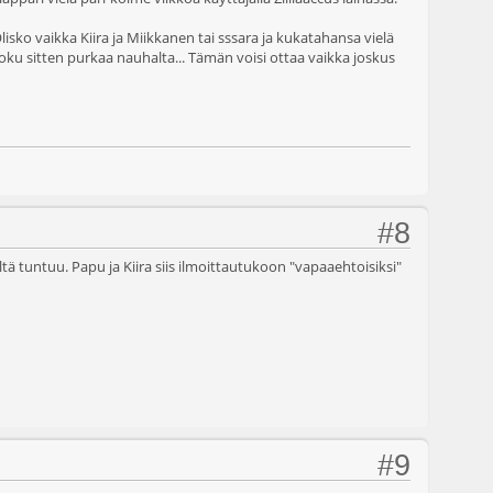
lisko vaikka Kiira ja Miikkanen tai sssara ja kukatahansa vielä
ja joku sitten purkaa nauhalta... Tämän voisi ottaa vaikka joskus
#8
tä tuntuu. Papu ja Kiira siis ilmoittautukoon "vapaaehtoisiksi"
#9