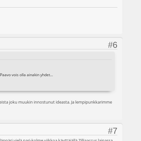
#6
Paavo vois olla ainakin yhdet...
dmineista joku muukin innostunut ideasta. Ja lempipunkkarimme
#7
äppäri vielä pari-kolme viikkoa käyttäjällä Zilliaaccus lainassa.