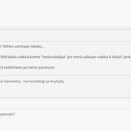
? Mirko varmaan tietäis...
. Riittäiskö vaikka kolme "keskustelijaa" jos minä valkaan vaikka 6 biisiä? Jank
 mp3 soittimeen ja menis puistoon.
ane Geometry -
harrasteblogi
ja
levyhylly
.
wyerssin?