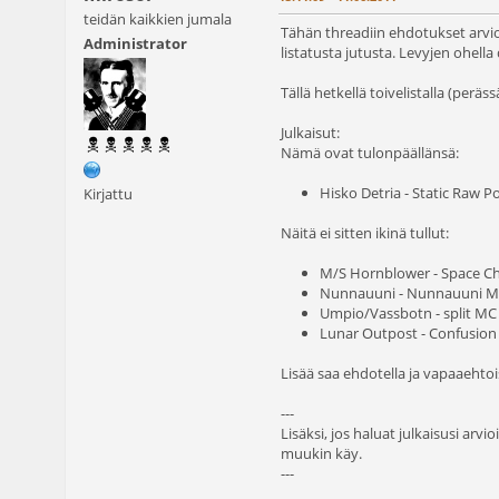
teidän kaikkien jumala
Tähän threadiin ehdotukset arvioit
Administrator
listatusta jutusta. Levyjen ohella
Tällä hetkellä toivelistalla (perä
Julkaisut:
Nämä ovat tulonpäällänsä:
Hisko Detria - Static Raw 
Kirjattu
Näitä ei sitten ikinä tullut:
M/S Hornblower - Space Ch
Nunnauuni - Nunnauuni MC
Umpio/Vassbotn - split MC 
Lunar Outpost - Confusion i
Lisää saa ehdotella ja vapaaehtois
---
Lisäksi, jos haluat julkaisusi arv
muukin käy.
---