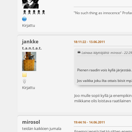
"No such thing as innocence" Prof
Kirjattu
jankke
18:11:22 - 13.06.2011
t.a.n.t.a.t.
Lainaus käyttäjältä: mirosol - 22:2
Pienen raadin vois kyllä järjestää.
Jos vaikka joku ilta ottais biisit 
Kirjattu
Joo mulle sopii kyllä ja enempiki
miikkane olis loistava raatilaine
mirosol
19:44:16 - 14.06.2011
teidän kaikkien jumala
Enempi jengiä tietää sitten enempi