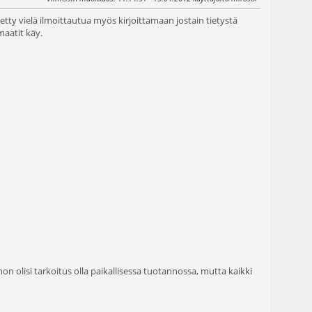
ietty vielä ilmoittautua myös kirjoittamaan jostain tietystä
maatit käy.
inon olisi tarkoitus olla paikallisessa tuotannossa, mutta kaikki