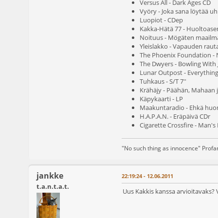
Versus All - Dark Ages CD
Vyöry - Joka sana löytää u
Luopiot - CDep
Kakka-Hätä 77 - Huoltoas
Noituus - Mögäten maail
Yleislakko - Vapauden raut
The Phoenix Foundation - 
The Dwyers - Bowling With
Lunar Outpost - Everythi
Tuhkaus - S/T 7''
Krähäjy - Päähän, Mahaan 
Käpykaarti - LP
Maakuntaradio - Ehkä huom
H.A.P.A.N. - Eräpäivä CDr
Cigarette Crossfire - Man's 
"No such thing as innocence" Prof
jankke
22:19:24 - 12.06.2011
t.a.n.t.a.t.
Uus Kakkis kanssa arvioitavaks? Vo