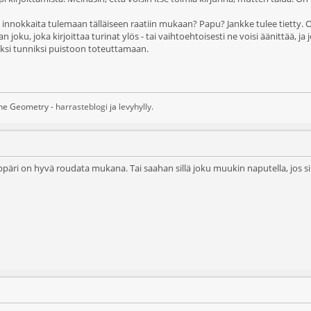
is innokkaita tulemaan tälläiseen raatiin mukaan? Papu? Jankke tulee tietty. O
an joku, joka kirjoittaa turinat ylös - tai vaihtoehtoisesti ne voisi äänittää, 
riksi tunniksi puistoon toteuttamaan.
ane Geometry -
harrasteblogi
ja
levyhylly
.
äppäri on hyvä roudata mukana. Tai saahan sillä joku muukin naputella, jos sil