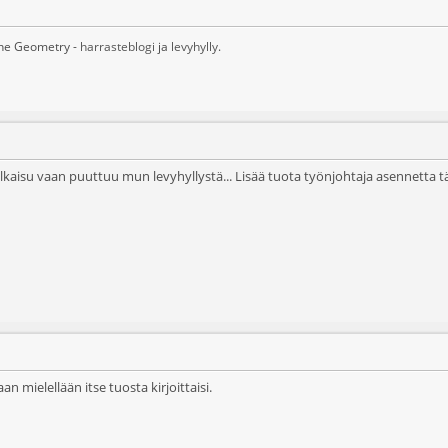
ane Geometry -
harrasteblogi
ja
levyhylly
.
ulkaisu vaan puuttuu mun levyhyllystä... Lisää tuota työnjohtaja asennetta t
n mielellään itse tuosta kirjoittaisi.