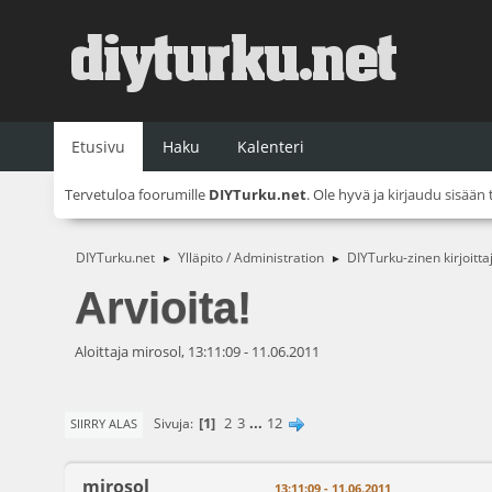
Etusivu
Haku
Kalenteri
Tervetuloa foorumille
DIYTurku.net
. Ole hyvä ja
kirjaudu sisään
DIYTurku.net
Ylläpito / Administration
DIYTurku-zinen kirjoitta
►
►
Arvioita!
Aloittaja mirosol, 13:11:09 - 11.06.2011
1
2
3
...
12
Sivuja
SIIRRY ALAS
mirosol
13:11:09 - 11.06.2011