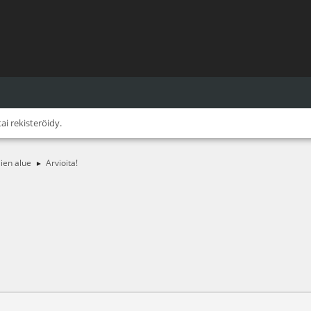
tai
rekisteröidy
.
jien alue
Arvioita!
►