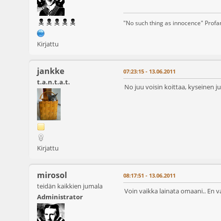
"No such thing as innocence" Prof
Kirjattu
jankke
07:23:15 - 13.06.2011
t.a.n.t.a.t.
No juu voisin koittaa, kyseinen j
Kirjattu
mirosol
08:17:51 - 13.06.2011
teidän kaikkien jumala
Voin vaikka lainata omaani.. En vaa
Administrator