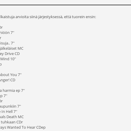
kaistuja arvioita siinä järjestyksessä, että tuorein ensin:
Dr
hiöön 7''
r
suja.. 7''
jälkeläiset MC
ley Drive CD
 Mind 10''
p
About You 7''
Anger! CD
ta harmia ep 7''
p 7''
Dr
aupunkiin 7''
In Hell 7''
quals Death MC
y tuhkaan CDr
lways Wanted To Hear CDep