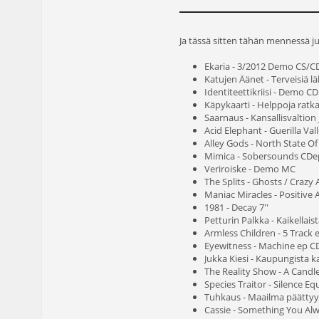
Ja tässä sitten tähän mennessä jul
Ekaria - 3/2012 Demo CS/C
Katujen Äänet - Terveisiä lä
Identiteettikriisi - Demo CD
Käpykaarti - Helppoja ratkai
Saarnaus - Kansallisvaltion 
Acid Elephant - Guerilla Val
Alley Gods - North State Of
Mimica - Sobersounds CDe
Veriroiske - Demo MC
The Splits - Ghosts / Crazy 
Maniac Miracles - Positive 
1981 - Decay 7''
Petturin Palkka - Kaikellais
Armless Children - 5 Track e
Eyewitness - Machine ep C
Jukka Kiesi - Kaupungista k
The Reality Show - A Candle 
Species Traitor - Silence E
Tuhkaus - Maailma päätty
Cassie - Something You A