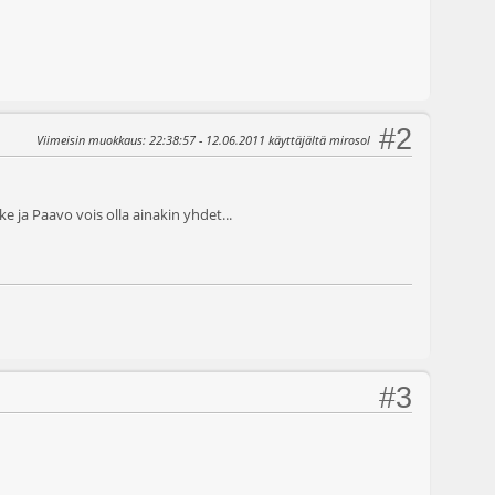
#2
Viimeisin muokkaus
: 22:38:57 - 12.06.2011 käyttäjältä mirosol
ke ja Paavo vois olla ainakin yhdet...
#3