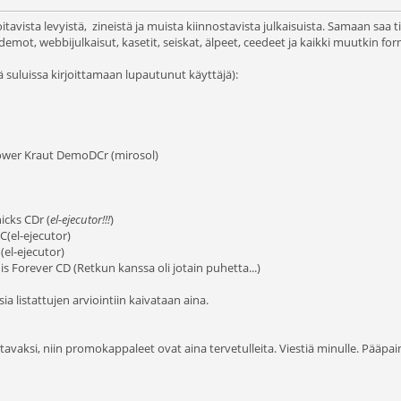
avista levyistä, zineistä ja muista kiinnostavista julkaisuista. Samaan saa t
 demot, webbijulkaisut, kasetit, seiskat, älpeet, ceedeet ja kaikki muutkin for
ssä suluissa kirjoittamaan lupautunut käyttäjä):
Power Kraut DemoDCr (mirosol)
icks CDr (
el-ejecutor!!!
)
(el-ejecutor)
(el-ejecutor)
s Forever CD (Retkun kanssa oli jotain puhetta...)
ia listattujen arviointiin kaivataan aina.
ioitavaksi, niin promokappaleet ovat aina tervetulleita. Viestiä minulle. Pääpa