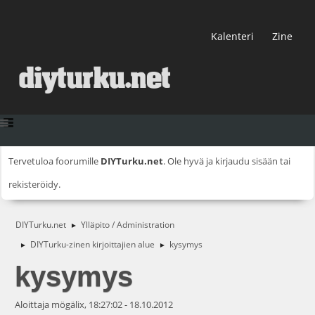
Kalenteri
Zine
Tervetuloa foorumille
DIYTurku.net
. Ole hyvä ja
kirjaudu sisään
tai
rekisteröidy
.
DIYTurku.net
Ylläpito / Administration
►
DIYTurku-zinen kirjoittajien alue
kysymys
►
►
kysymys
Aloittaja mögälix, 18:27:02 - 18.10.2012