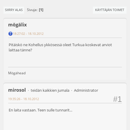
1
Sivuja
SIIRRY ALAS
KÄYTTÄJÄN TOIMET
mögälix
18:27:02 - 18.10.2012
Pitäiskö ne Kohellus ykkösessä oleet Turkua koskevat arviot
laittaa tänne?
Mögähead
mirosol
teidän kaikkien jumala
Administrator
#1
19:35:26 - 18.10.2012
En laita vastaan. Teen sulle tunnarit...