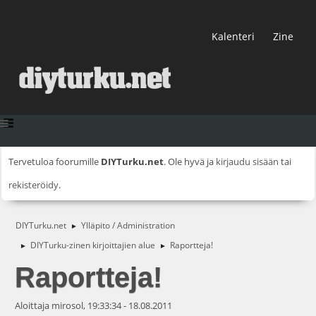
Kalenteri
Zine
Tervetuloa foorumille
DIYTurku.net
. Ole hyvä ja
kirjaudu sisään
tai
rekisteröidy
.
DIYTurku.net
Ylläpito / Administration
►
DIYTurku-zinen kirjoittajien alue
Raportteja!
►
►
Raportteja!
Aloittaja mirosol, 19:33:34 - 18.08.2011