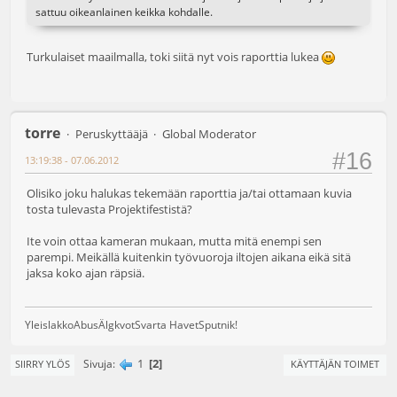
sattuu oikeanlainen keikka kohdalle.
Turkulaiset maailmalla, toki siitä nyt vois raporttia lukea
torre
Peruskyttääjä
Global Moderator
#16
13:19:38 - 07.06.2012
Olisiko joku halukas tekemään raporttia ja/tai ottamaan kuvia
tosta tulevasta Projektifestistä?
Ite voin ottaa kameran mukaan, mutta mitä enempi sen
parempi. Meikällä kuitenkin työvuoroja iltojen aikana eikä sitä
jaksa koko ajan räpsiä.
Yleislakko
Abus
Älgkvot
Svarta Havet
Sputnik!
1
2
Sivuja
SIIRRY YLÖS
KÄYTTÄJÄN TOIMET