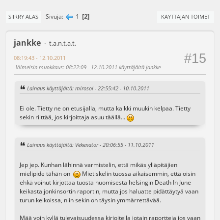
1
2
Sivuja
SIIRRY ALAS
KÄYTTÄJÄN TOIMET
jankke
t.a.n.t.a.t.
#15
08:19:43 - 12.10.2011
Viimeisin muokkaus
: 08:22:09 - 12.10.2011 käyttäjältä jankke
Lainaus käyttäjältä: mirosol - 22:55:42 - 10.10.2011
Ei ole. Tietty ne on etusijalla, mutta kaikki muukin kelpaa. Tietty
sekin riittää, jos kirjoittaja asuu täällä...
Lainaus käyttäjältä: Vekenator - 20:06:55 - 11.10.2011
Jep jep. Kunhan lähinnä varmistelin, että mikäs ylläpitäjien
mielipide tähän on
Mietiskelin tuossa aikaisemmin, että oisin
ehkä voinut kirjottaa tuosta huomisesta helsingin Death In June
keikasta jonkinsortin raportin, mutta jos haluatte pidättäytyä vaan
turun keikoissa, niin sekin on täysin ymmärrettävää.
Mää voin kyllä tulevaisuudessa kirjoitella jotain raportteja jos vaan