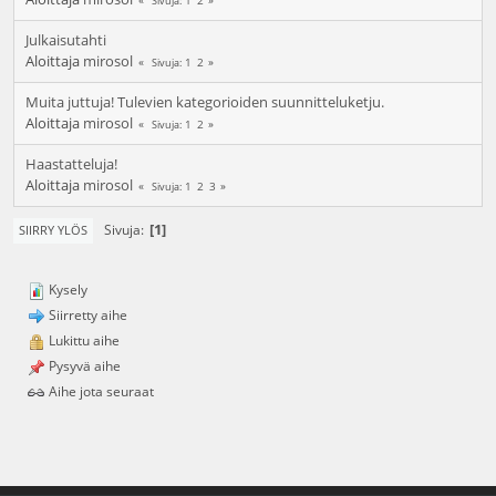
Sivuja
Julkaisutahti
Aloittaja
mirosol
1
2
Sivuja
Muita juttuja! Tulevien kategorioiden suunnitteluketju.
Aloittaja
mirosol
1
2
Sivuja
Haastatteluja!
Aloittaja
mirosol
1
2
3
Sivuja
1
Sivuja
SIIRRY YLÖS
Kysely
Siirretty aihe
Lukittu aihe
Pysyvä aihe
Aihe jota seuraat