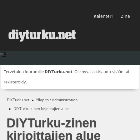
Kalenteri
Zine
Tervetuloa foorumille
DIYTurku.net
. Ole hyvä ja
kirjaudu sisään
tai
rekisteröidy
.
DIYTurku.net
Ylläpito / Administration
►
DIYTurku-zinen kirjoittajien alue
►
DIYTurku-zinen
kirjoittajien alue