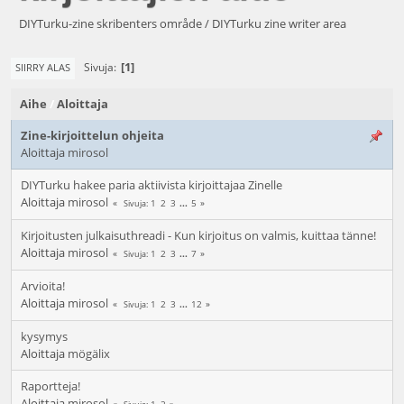
DIYTurku-zine skribenters område / DIYTurku zine writer area
1
Sivuja
SIIRRY ALAS
Aihe
/
Aloittaja
Zine-kirjoittelun ohjeita
Aloittaja
mirosol
DIYTurku hakee paria aktiivista kirjoittajaa Zinelle
Aloittaja
mirosol
1
2
3
...
5
Sivuja
Kirjoitusten julkaisuthreadi - Kun kirjoitus on valmis, kuittaa tänne!
Aloittaja
mirosol
1
2
3
...
7
Sivuja
Arvioita!
Aloittaja
mirosol
1
2
3
...
12
Sivuja
kysymys
Aloittaja
mögälix
Raportteja!
Aloittaja
mirosol
1
2