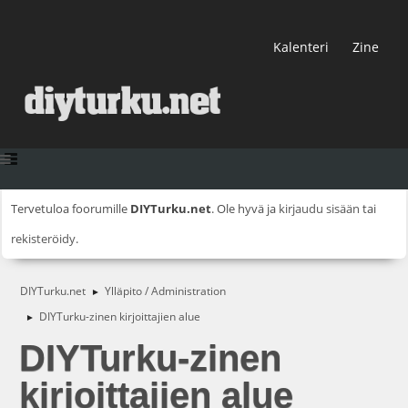
Kalenteri
Zine
Tervetuloa foorumille
DIYTurku.net
. Ole hyvä ja
kirjaudu sisään
tai
rekisteröidy
.
DIYTurku.net
Ylläpito / Administration
►
DIYTurku-zinen kirjoittajien alue
►
DIYTurku-zinen
kirjoittajien alue