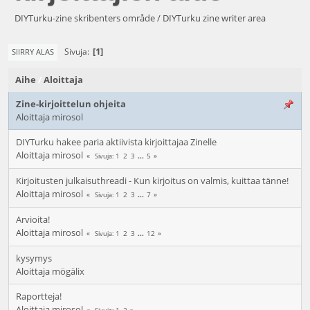
DIYTurku-zine skribenters område / DIYTurku zine writer area
1
Sivuja
SIIRRY ALAS
Aihe
/
Aloittaja
Zine-kirjoittelun ohjeita
Aloittaja
mirosol
DIYTurku hakee paria aktiivista kirjoittajaa Zinelle
Aloittaja
mirosol
1
2
3
...
5
Sivuja
Kirjoitusten julkaisuthreadi - Kun kirjoitus on valmis, kuittaa tänne!
Aloittaja
mirosol
1
2
3
...
7
Sivuja
Arvioita!
Aloittaja
mirosol
1
2
3
...
12
Sivuja
kysymys
Aloittaja
mögälix
Raportteja!
Aloittaja
mirosol
1
2