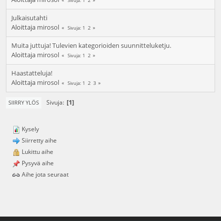
Sivuja
Julkaisutahti
Aloittaja
mirosol
1
2
Sivuja
Muita juttuja! Tulevien kategorioiden suunnitteluketju.
Aloittaja
mirosol
1
2
Sivuja
Haastatteluja!
Aloittaja
mirosol
1
2
3
Sivuja
1
Sivuja
SIIRRY YLÖS
Kysely
Siirretty aihe
Lukittu aihe
Pysyvä aihe
Aihe jota seuraat